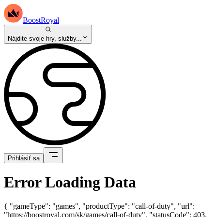
BoostRoyal
Nájdite svoje hry, služby...
Prihlásiť sa
Error Loading Data
{ "gameType": "games", "productType": "call-of-duty", "url":
"https://boostroyal.com/sk/games/call-of-duty", "statusCode": 403,