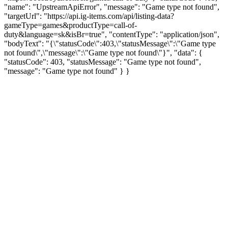
"name": "UpstreamApiError", "message": "Game type not found",
"targetUrl": "https://api.ig-items.com/api/listing-data?
gameType=games&productType=call-of-
duty&language=sk&isBr=true", "contentType": "application/json",
"bodyText": "{\"statusCode\":403,\"statusMessage\":\"Game type
not found\",\"message\":\"Game type not found\"}", "data": {
"statusCode": 403, "statusMessage": "Game type not found",
"message": "Game type not found" } }