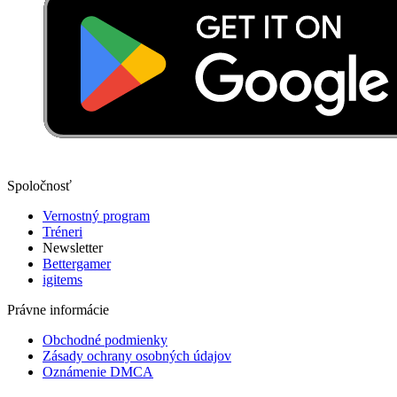
Spoločnosť
Vernostný program
Tréneri
Newsletter
Bettergamer
igitems
Právne informácie
Obchodné podmienky
Zásady ochrany osobných údajov
Oznámenie DMCA