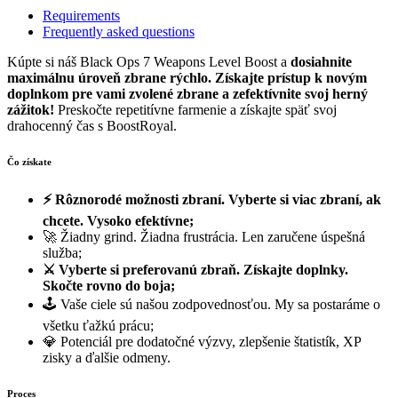
Requirements
Frequently asked questions
Kúpte si náš Black Ops 7 Weapons Level Boost a
dosiahnite
maximálnu úroveň zbrane rýchlo.
Získajte prístup k novým
doplnkom pre vami zvolené zbrane a zefektívnite svoj herný
zážitok!
Preskočte repetitívne farmenie a získajte späť svoj
drahocenný čas s BoostRoyal.
Čo získate
⚡ Rôznorodé možnosti zbraní. Vyberte si viac zbraní, ak
chcete. Vysoko efektívne;
🚀 Žiadny grind. Žiadna frustrácia. Len zaručene úspešná
služba;
⚔️
Vyberte si preferovanú zbraň. Získajte doplnky.
Skočte rovno do boja;
🕹️ Vaše ciele sú našou zodpovednosťou. My sa postaráme o
všetku ťažkú prácu;
💎 Potenciál pre dodatočné výzvy, zlepšenie štatistík, XP
zisky a ďalšie odmeny.
Proces