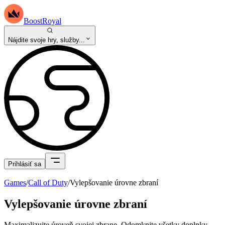
BoostRoyal
Nájdite svoje hry, služby...
Prihlásiť sa
Games
/
Call of Duty
/
Vylepšovanie úrovne zbraní
Vylepšovanie úrovne zbraní
Maximalizujte úroveň svojej zbrane. Odomknite všetky doplnky.