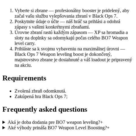
Vyberte si zbrane — profesionálny booster je pridelený, aby
začal vašu službu vylepšovania zbraní v Black Ops 7.
Poskytnite údaje o účte — náš hráč sa prihlási a odohrá
zápasy s vašimi konkrétnymi zbraňami.
Úrovne zbraní rastú každým zápasom — XP sa hromadia a
sloty na doplnky sa odomykajú počas celého BO7 Weapon
level carry.
Prihláste sa k svojmu vybaveniu na maximálnej úrovni —
Black Ops 7 Weapon leveling boost je dokončený,
majstrovstvo zbrane je dosiahnuté a váš loadout je pripravený
na akciu.
Requirements
Zvolená zbraň odomknutá.
Zakúpená hra Black Ops 7;
Frequently asked questions
Aká je doba dodania pre BO7 weapon leveling?
+
Aké výhody prináša BO7 Weapon Level Boosting?
+