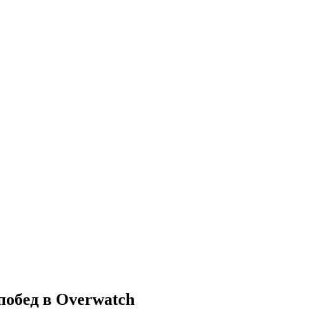
побед в Overwatch