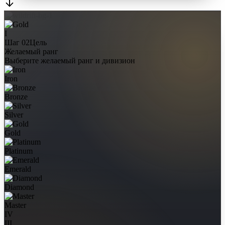
I
Шаг 02
Цель
Желаемый ранг
Выберите желаемый ранг и дивизион
Iron
Bronze
Silver
Gold
Platinum
Emerald
Diamond
Master
IV
III