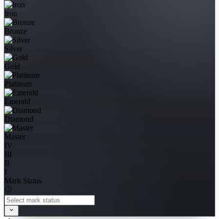
Iron
Bronze
Silver
Gold
Platinum
Emerald
Diamond
Master
IV
III
II
I
Mark Status