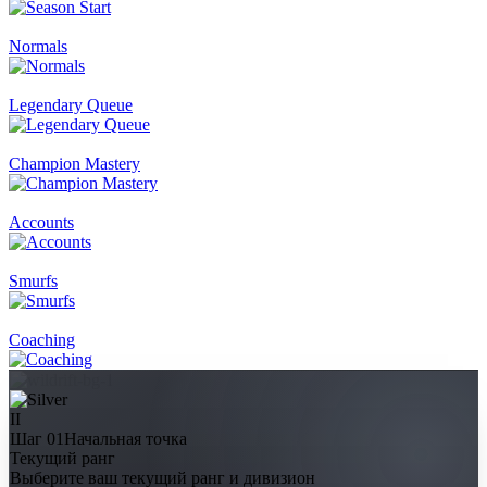
Normals
Legendary Queue
Champion Mastery
Accounts
Smurfs
Coaching
II
Шаг 01
Начальная точка
Текущий ранг
Выберите ваш текущий ранг и дивизион