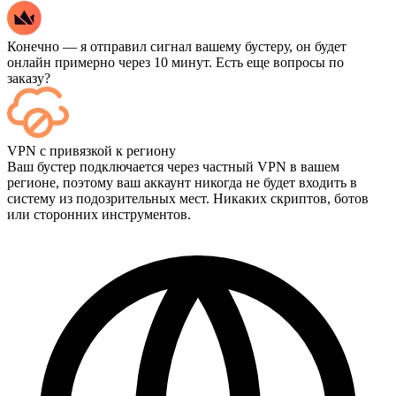
Конечно — я отправил сигнал вашему бустеру, он будет
онлайн примерно через 10 минут. Есть еще вопросы по
заказу?
Да — каждый матч отображается на вашей панели управления
VPN с привязкой к региону
сразу после завершения, а если вы хотите посмотреть сами
Ваш бустер подключается через частный VPN в вашем
игры, добавьте опцию «Стриминг» при оформлении заказа.
регионе, поэтому ваш аккаунт никогда не будет входить в
систему из подозрительных мест. Никаких скриптов, ботов
или сторонних инструментов.