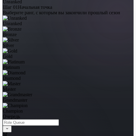
Шаг 01
Начальная точка
Выберите ранг, с которым вы закончили прошлый сезон
Unranked
Bronze
Silver
Gold
Platinum
Diamond
Master
Grandmaster
Champion
Очередь