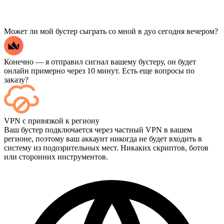
Может ли мой бустер сыграть со мной в дуо сегодня вечером?
Конечно — я отправил сигнал вашему бустеру, он будет
онлайн примерно через 10 минут. Есть еще вопросы по
заказу?
Да — каждый матч отображается на вашей панели управления
VPN с привязкой к региону
сразу после завершения, а если вы хотите посмотреть сами
Ваш бустер подключается через частный VPN в вашем
игры, добавьте опцию «Стриминг» при оформлении заказа.
регионе, поэтому ваш аккаунт никогда не будет входить в
систему из подозрительных мест. Никаких скриптов, ботов
или сторонних инструментов.