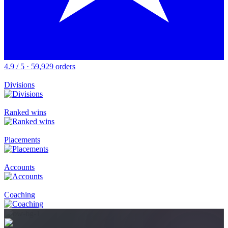
4.9 / 5 · 59,929 orders
Divisions
Ranked wins
Placements
Accounts
Coaching