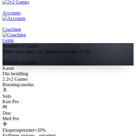
Accounts
Coaching
Gems
Number of Games
Select how many 2v2 games you want (2-10)
Selected:
2
game
s
Kasse
Din bestilling
2 2v2 Games
Boosting-modus
Solo
Kun Pro
Duo
Med Pro
Ekspressprioritet
+20%
Fullføres raskere – prioritert