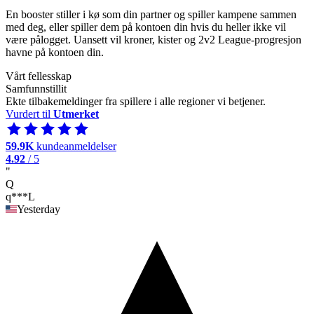
En booster stiller i kø som din partner og spiller kampene sammen
med deg, eller spiller dem på kontoen din hvis du heller ikke vil
være pålogget. Uansett vil kroner, kister og 2v2 League-progresjon
havne på kontoen din.
Vårt fellesskap
Samfunnstillit
Ekte tilbakemeldinger fra spillere i alle regioner vi betjener.
Vurdert til
Utmerket
59.9K
kundeanmeldelser
4.92
/ 5
"
Q
q***L
Yesterday