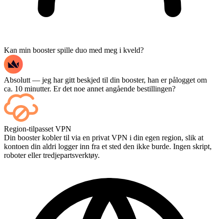
Kan min booster spille duo med meg i kveld?
Absolutt — jeg har gitt beskjed til din booster, han er pålogget om
ca. 10 minutter. Er det noe annet angående bestillingen?
Jepp – hver kamp dukker opp på dashbordet ditt etter hvert som den
Region-tilpasset VPN
avsluttes, og hvis du vil se selve kampene, legg til Streaming i
Din booster kobler til via en privat VPN i din egen region, slik at
kassen.
kontoen din aldri logger inn fra et sted den ikke burde. Ingen skript,
roboter eller tredjepartsverktøy.