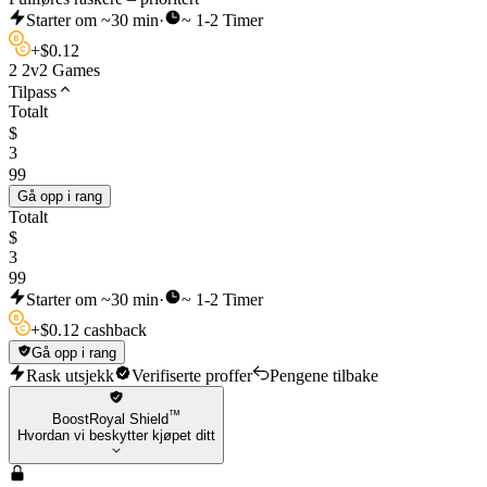
Starter om ~30 min
·
~ 1-2 Timer
+
$
0.12
2 2v2 Games
Tilpass
Totalt
$
3
99
Gå opp i rang
Totalt
$
3
99
Starter om ~30 min
·
~ 1-2 Timer
+
$
0.12 cashback
Gå opp i rang
Rask utsjekk
Verifiserte proffer
Pengene tilbake
™
BoostRoyal Shield
Hvordan vi beskytter kjøpet ditt