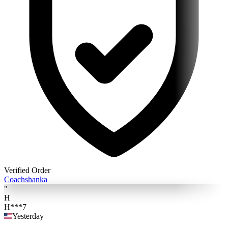
Verified Order
Coach
shanka
"
H
H***7
Yesterday