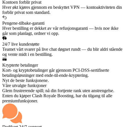
Kontoen forblir privat
Hver økt kjøres gjennom en beskyttet VPN — kontoaktiviteten din
forblir privat som standard.
Pengene-tilbake-garanti
Hver bestilling er dekket av vår refusjonsgaranti — hvis noe ikke
går som planlagt, ordner vi opp.
24/7 live kundestøtte
Teamet vårt svarer på live chat døgnet rundt — du blir aldri stående
og vente midt i en bestilling.
Krypterte betalinger
Kort- og kryptobetalinger går gjennom PCI-DSS-sertifiserte
betalingsløsninger med ende-til-ende-kryptering.
Nyt de beste funksjonene.
Våre utvalgte funksjoner
Glem frustrerende spill; nå din fortjente rank uten anstrengelse.
Enten du kjøper Clash Royale Boosting, har du tilgang til alle
premiumfunksjoner.
Dedikert 24/7-support