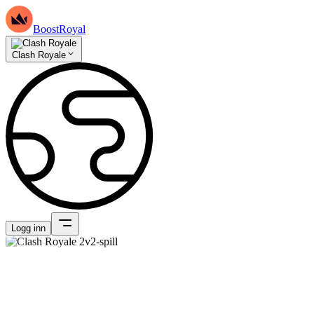
BoostRoyal
Clash Royale
Logg inn