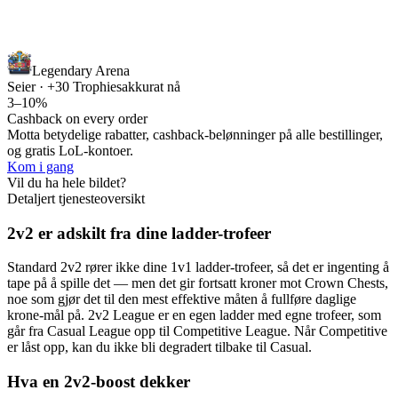
Legendary Arena
Seier · +30 Trophies
akkurat nå
3–10%
Cashback on every order
Motta betydelige rabatter, cashback-belønninger på alle bestillinger,
og gratis LoL-kontoer.
Kom i gang
Vil du ha hele bildet?
Detaljert tjenesteoversikt
2v2 er adskilt fra dine ladder-trofeer
Standard 2v2 rører ikke dine 1v1 ladder-trofeer, så det er ingenting å
tape på å spille det — men det gir fortsatt kroner mot Crown Chests,
noe som gjør det til den mest effektive måten å fullføre daglige
krone-mål på. 2v2 League er en egen ladder med egne trofeer, som
går fra Casual League opp til Competitive League. Når Competitive
er låst opp, kan du ikke bli degradert tilbake til Casual.
Hva en 2v2-boost dekker