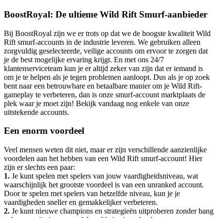
BoostRoyal: De ultieme Wild Rift Smurf-aanbieder
Bij BoostRoyal zijn we er trots op dat we de hoogste kwaliteit Wild
Rift smurf-accounts in de industrie leveren. We gebruiken alleen
zorgvuldig geselecteerde, veilige accounts om ervoor te zorgen dat
je de best mogelijke ervaring krijgt. En met ons 24/7
klantenserviceteam kun je er altijd zeker van zijn dat er iemand is
om je te helpen als je tegen problemen aanloopt. Dus als je op zoek
bent naar een betrouwbare en betaalbare manier om je Wild Rift-
gameplay te verbeteren, dan is onze smurf-account marktplaats de
plek waar je moet zijn! Bekijk vandaag nog enkele van onze
uitstekende accounts.
Een enorm voordeel
Veel mensen weten dit niet, maar er zijn verschillende aanzienlijke
voordelen aan het hebben van een Wild Rift smurf-account! Hier
zijn er slechts een paar:
1.
Je kunt spelen met spelers van jouw vaardigheidsniveau, wat
waarschijnlijk het grootste voordeel is van een unranked account.
Door te spelen met spelers van hetzelfde niveau, kun je je
vaardigheden sneller en gemakkelijker verbeteren.
2.
Je kunt nieuwe champions en strategieën uitproberen zonder bang