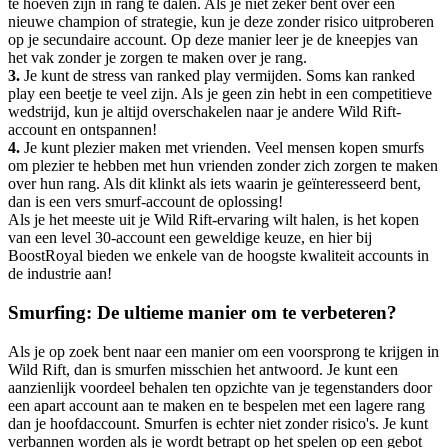
te hoeven zijn in rang te dalen. Als je niet zeker bent over een
nieuwe champion of strategie, kun je deze zonder risico uitproberen
op je secundaire account. Op deze manier leer je de kneepjes van
het vak zonder je zorgen te maken over je rang.
3.
Je kunt de stress van ranked play vermijden. Soms kan ranked
play een beetje te veel zijn. Als je geen zin hebt in een competitieve
wedstrijd, kun je altijd overschakelen naar je andere Wild Rift-
account en ontspannen!
4.
Je kunt plezier maken met vrienden. Veel mensen kopen smurfs
om plezier te hebben met hun vrienden zonder zich zorgen te maken
over hun rang. Als dit klinkt als iets waarin je geïnteresseerd bent,
dan is een vers smurf-account de oplossing!
Als je het meeste uit je Wild Rift-ervaring wilt halen, is het kopen
van een level 30-account een geweldige keuze, en hier bij
BoostRoyal bieden we enkele van de hoogste kwaliteit accounts in
de industrie aan!
Smurfing: De ultieme manier om te verbeteren?
Als je op zoek bent naar een manier om een voorsprong te krijgen in
Wild Rift, dan is smurfen misschien het antwoord. Je kunt een
aanzienlijk voordeel behalen ten opzichte van je tegenstanders door
een apart account aan te maken en te bespelen met een lagere rang
dan je hoofdaccount. Smurfen is echter niet zonder risico's. Je kunt
verbannen worden als je wordt betrapt op het spelen op een gebot