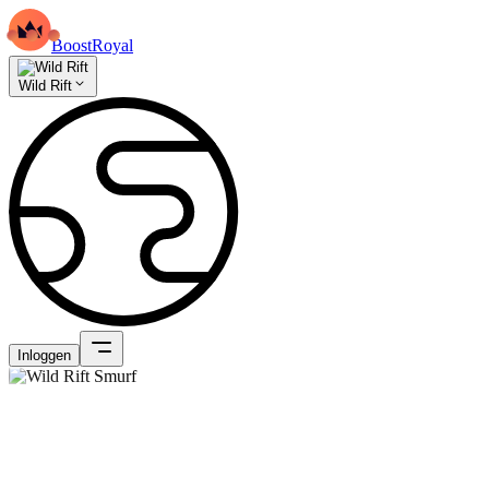
BoostRoyal
Wild Rift
Inloggen