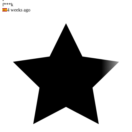
f***k
4 weeks ago