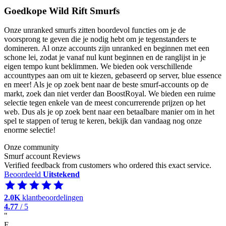
Goedkope Wild Rift Smurfs
Onze unranked smurfs zitten boordevol functies om je de
voorsprong te geven die je nodig hebt om je tegenstanders te
domineren. Al onze accounts zijn unranked en beginnen met een
schone lei, zodat je vanaf nul kunt beginnen en de ranglijst in je
eigen tempo kunt beklimmen. We bieden ook verschillende
accounttypes aan om uit te kiezen, gebaseerd op server, blue essence
en meer! Als je op zoek bent naar de beste smurf-accounts op de
markt, zoek dan niet verder dan BoostRoyal. We bieden een ruime
selectie tegen enkele van de meest concurrerende prijzen op het
web. Dus als je op zoek bent naar een betaalbare manier om in het
spel te stappen of terug te keren, bekijk dan vandaag nog onze
enorme selectie!
Onze community
Smurf account Reviews
Verified feedback from customers who ordered this exact service.
Beoordeeld
Uitstekend
2.0K
klantbeoordelingen
4.77
/ 5
"
F