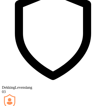
Dekking
Levenslang
03