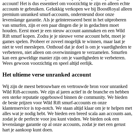
account! Het is dus essentieel om voorzichtig te zijn en alleen echte
accounts te gebruiken. Gelukkig verkopen we bij BoostRoyal alleen
premium unranked smurf-accounts, ondersteund door onze
levenslange garantie. Als je geïnteresseerd bent in het uitproberen
van smurfen, zijn er een paar dingen die je in gedachten moet
houden. Eerst moet je een nieuw account aanmaken en een Wild
Rift smurf kopen. Zodra je je nieuwe verse account hebt, moet je
games spelen. Probeer er zoveel mogelijk te winnen, maar laat je
niet te veel meeslepen. Onthoud dat je doel is om je vaardigheden te
verbeteren, niet alleen om overwinningen te verzamelen. Smurfen
kan een geweldige manier zijn om je vaardigheden te verbeteren.
Wees gewoon voorzichtig en speel altijd eerlijk.
Het ultieme verse unranked account
Wij zijn de meest betrouwbare en vertrouwde bron voor unranked
Wild Rift-accounts. We zijn al jaren actief in de branche en hebben
een sterke reputatie opgebouwd binnen de community. We bieden
de beste prijzen voor Wild Rift smurf-accounts en onze
klantenservice is top-notch. We staan altijd klaar om je te helpen met
alles wat je nodig hebt. We bieden een breed scala aan accounts aan,
zodat je de perfecte voor jou kunt vinden. We bieden ook een
levenslange garantie op al onze accounts, zodat je met een gerust
hart je aankoop kunt doen.