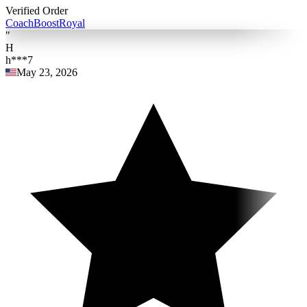
Verified Order
Coach
BoostRoyal
"
H
h***7
May 23, 2026