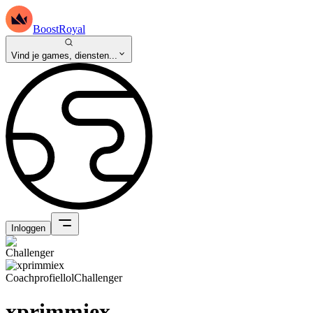
BoostRoyal
Vind je games, diensten...
Inloggen
Coachprofiel
lol
Challenger
xprimmiex