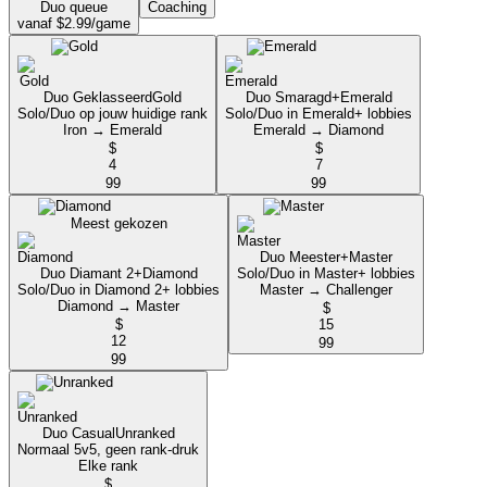
Duo queue
Coaching
vanaf $2.99/game
Duo Geklasseerd
Gold
Duo Smaragd+
Emerald
Solo/Duo op jouw huidige rank
Solo/Duo in Emerald+ lobbies
Iron → Emerald
Emerald → Diamond
$
$
4
7
99
99
Meest gekozen
Duo Meester+
Master
Duo Diamant 2+
Diamond
Solo/Duo in Master+ lobbies
Solo/Duo in Diamond 2+ lobbies
Master → Challenger
Diamond → Master
$
$
15
12
99
99
Duo Casual
Unranked
Normaal 5v5, geen rank-druk
Elke rank
$