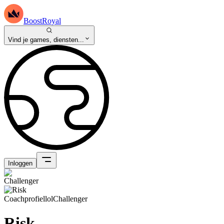
BoostRoyal
Vind je games, diensten...
Inloggen
Coachprofiel
lol
Challenger
Risk