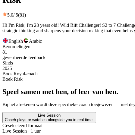
5.0
/ 5
(81)
Hi I'm Risk, I'm 28 years old! Wild Rift Challenger! S2 to 7 Challenge
strategic thinking and sharpens your decision making that even helps 
English
Arabic
Beoordelingen
81
geverifieerde feedback
Sinds
2025
BoostRoyal-coach
Boek Risk
Speel samen met hen, of leer van hen.
Bij het afrekenen wordt deze specifieke coach toegewezen — niet dege
Live Session
Coach plays or watches alongside you in real time.
Geselecteerd formaat
Live Session
· 1 uur