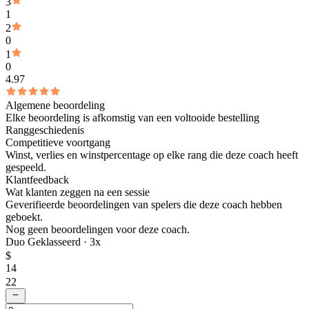
3
1
2
0
1
0
4.97
Algemene beoordeling
Elke beoordeling is afkomstig van een voltooide bestelling
Ranggeschiedenis
Competitieve voortgang
Winst, verlies en winstpercentage op elke rang die deze coach heeft
gespeeld.
Klantfeedback
Wat klanten zeggen na een sessie
Geverifieerde beoordelingen van spelers die deze coach hebben
geboekt.
Nog geen beoordelingen voor deze coach.
Duo Geklasseerd ·
3
x
$
14
22