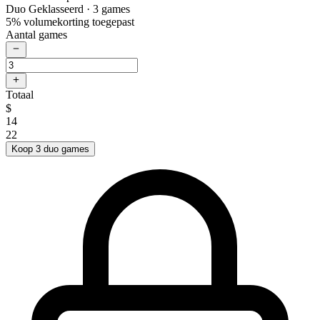
Duo Geklasseerd
· 3 games
5% volumekorting toegepast
Aantal games
Totaal
$
14
22
Koop 3 duo games