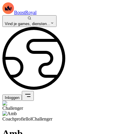
BoostRoyal
Vind je games, diensten...
Inloggen
Coachprofiel
lol
Challenger
Amb