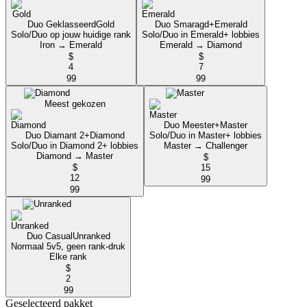
Duo Geklasseerd
Gold
Duo Smaragd+
Emerald
Solo/Duo op jouw huidige rank
Solo/Duo in Emerald+ lobbies
Iron → Emerald
Emerald → Diamond
$
$
4
7
99
99
Meest gekozen
Duo Meester+
Master
Duo Diamant 2+
Diamond
Solo/Duo in Master+ lobbies
Solo/Duo in Diamond 2+ lobbies
Master → Challenger
Diamond → Master
$
$
15
12
99
99
Duo Casual
Unranked
Normaal 5v5, geen rank-druk
Elke rank
$
2
99
Geselecteerd pakket