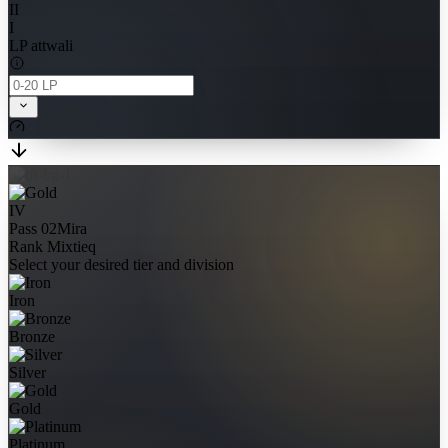
II
I
LP attwali
IV
Pass 02
Mira
Rank Mixtieq
Select your desired tier and division
Iron
Bronze
Silver
Gold
Platinum