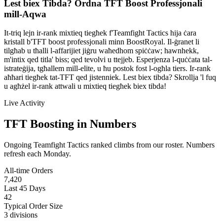
Lest biex Tibda? Ordna TFT Boost Professjonali
mill-Aqwa
It-triq lejn ir-rank mixtieq tiegħek f'Teamfight Tactics hija ċara
kristall b'TFT boost professjonali minn BoostRoyal. Il-ġranet li
tilgħab u tħalli l-affarijiet jiġru waħedhom spiċċaw; hawnhekk,
m'intix qed titla' biss; qed tevolvi u ttejjeb. Esperjenza l-quċċata tal-
istrateġija, tgħallem mill-elite, u ħu postok fost l-ogħla tiers. Ir-rank
aħħari tiegħek tat-TFT qed jistenniek. Lest biex tibda? Skrollja 'l fuq
u agħżel ir-rank attwali u mixtieq tiegħek biex tibda!
Live Activity
TFT Boosting in Numbers
Ongoing Teamfight Tactics ranked climbs from our roster. Numbers
refresh each Monday.
All-time Orders
7,420
Last 45 Days
42
Typical Order Size
3 divisions