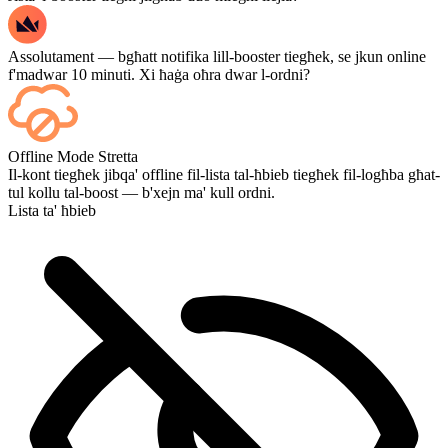
Assolutament — bgħatt notifika lill-booster tiegħek, se jkun online
f'madwar 10 minuti. Xi ħaġa oħra dwar l-ordni?
Iva — kull logħba tidher fuq id-dashboard tiegħek hekk kif tispiċċa,
Offline Mode Stretta
u jekk trid tara l-logħob innifsu, żid Streaming waqt il-checkout.
Il-kont tiegħek jibqa' offline fil-lista tal-ħbieb tiegħek fil-logħba għat-
tul kollu tal-boost — b'xejn ma' kull ordni.
Lista ta' ħbieb