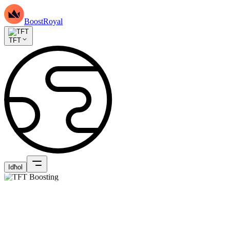
BoostRoyal
TFT
Idħol