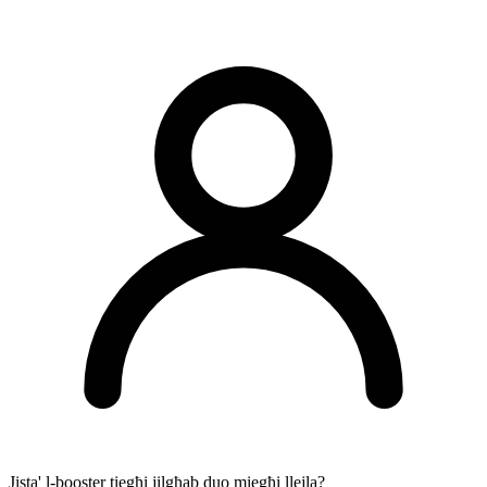
Jista' l-booster tiegħi jilgħab duo miegħi llejla?