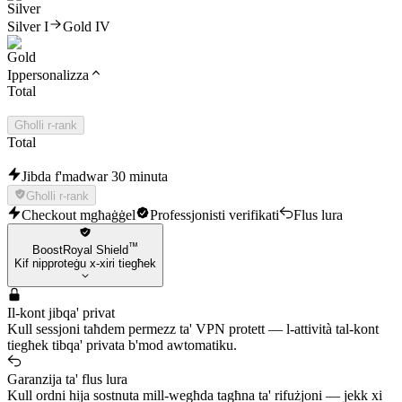
Silver I
Gold IV
Ippersonalizza
Total
Għolli r-rank
Total
Jibda f'madwar 30 minuta
Għolli r-rank
Checkout mgħaġġel
Professjonisti verifikati
Flus lura
™
BoostRoyal Shield
Kif nipproteġu x-xiri tiegħek
Il-kont jibqa' privat
Kull sessjoni taħdem permezz ta' VPN protett — l-attività tal-kont
tiegħek tibqa' privata b'mod awtomatiku.
Garanzija ta' flus lura
Kull ordni hija sostnuta mill-wegħda tagħna ta' rifużjoni — jekk xi