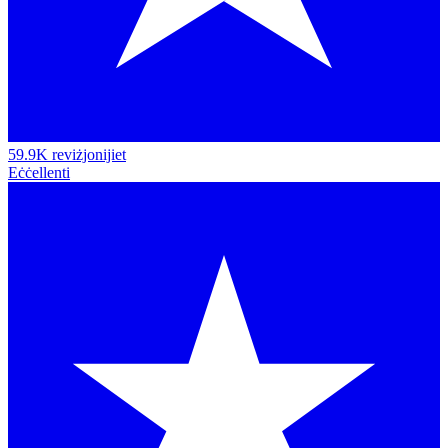
59.9K reviżjonijiet
Eċċellenti