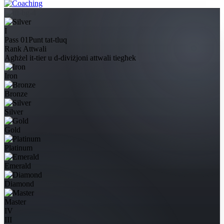
I
Pass 01
Punt tat-tluq
Rank Attwali
Agħżel it-tier u d-diviżjoni attwali tiegħek
Iron
Bronze
Silver
Gold
Platinum
Emerald
Diamond
Master
IV
III