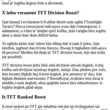
mod ta' logħba dejjem frisk u divertenti.
X'inhu verament TFT Division Boost?
Qatt ħassejt l-eċċitament li fl-aħħar tikseb rank ogħla f'Teamfight
Tactics? Huwa sensazzjoni mill-aqwa wara dak l-istrateġizzar, l-
adattament, u l-bini ta' timijiet epiċi kollha, iżda t-telgħa biex togħla
aktar u aktar tista' tkun diffiċli ħafna.
Xi ngħidu kieku tista' mhux biss tilħaq dak ir-rank li jmiss, iżda
minflok, tagħmel dan b'ċerta finezza, filwaqt li titgħallem mill-aqwa
fil-proċess? Merħba fid-dinja ta' TFT division boost, fejn dan kollu
jsir possibbli.
TFT division boost jieħu lilek mid-diviżjoni attwali tiegħek, it-triq
kollha sad-diviżjoni mixtieqa tiegħek, malajr. Dan jaħdem jew solo,
fejn booster jilgħab fuq il-kont tiegħek, jew permezz ta' duo, fejn
tilgħab flimkien mal-booster. F'BoostRoyal, m'aħniex biss dwar li
nbiddlu r-rank tiegħek; aħna qegħdin hawn biex nittrasformaw il-
logħba tiegħek għall-aħjar.
It-TFT Ranked Boost
Il-mod ranked tat-TFT ġie mħabbar mit-tim tal-iżviluppaturi tal-