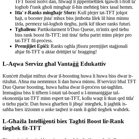
TFT boost isolvi dan, filwaqt li jippermettilek tgawdi l-frott ta'
logħob f'rank għoli mingħajr il-ħin meħtieġ biex tasal hemm.
Itla' r-Ranks mingħajr Sforz:
Kull plejer tat-TFT jolqot
ħajt, u booster jista' mhux biss jimbotta lilek lil hinn minnu
iżda, permezz tal-logħob tiegħu, jurik kif tikser ranks futuri.
Tgħallem:
Partikolarment b'Duo Queue, m'intix qed tieħu
biss rank boost fit-TFT; inti tista' tieħu pariri minn plejer pro
tat-TFT fil-proċess.
Premjijiet Epiċi:
Ranks ogħla jfissru premjijiet staġjonali
aħjar fit-TFT u aktar drittijiet ta' bragging!
L-Aqwa Servizz għal Vantaġġ Edukattiv
Kunċett żbaljat mifrux dwar il-boosting huwa li huwa biss dwar ir-
riżultat. Aħna ma nemmnux li dan huwa minnu. B'servizzi bħal TFT
Duo Queue boosting, huwa ħafna dwar il-proċess tat-tagħlim.
Immaġina biss li tifhem l-istati tal-board u l-immaniġġjar tal-
ekonomija tat-TFT minn espert tat-TFT, kollu waqt li tkun qed titla'
u tieħu pjaċir. Dan huwa għarfien li jibqa' miegħek, li jagħtik is-
saħħa biex iżżomm u anke taqbeż ir-rank il-ġdid tiegħek waħdek.
L-Għażla Intelliġenti biex Tagħti Boost lir-Rank
tiegħek fit-TFT