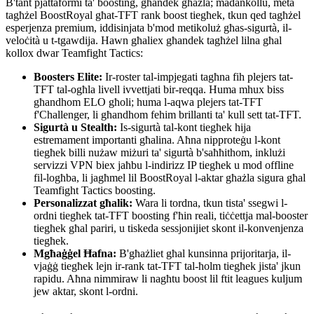
B'tant pjattaformi ta' boosting, għandek għażla; madankollu, meta
tagħżel BoostRoyal għat-TFT rank boost tiegħek, tkun qed tagħżel
esperjenza premium, iddisinjata b'mod metikoluż għas-sigurtà, il-
veloċità u t-tgawdija. Hawn għaliex għandek tagħżel lilna għal
kollox dwar Teamfight Tactics:
Boosters Elite:
Ir-roster tal-impjegati tagħna fih plejers tat-
TFT tal-ogħla livell ivvettjati bir-reqqa. Huma mhux biss
għandhom ELO għoli; huma l-aqwa plejers tat-TFT
f'Challenger, li għandhom fehim brillanti ta' kull sett tat-TFT.
Sigurtà u Stealth:
Is-sigurtà tal-kont tiegħek hija
estremament importanti għalina. Aħna nipproteġu l-kont
tiegħek billi nużaw miżuri ta' sigurtà b'saħħithom, inklużi
servizzi VPN biex jaħbu l-indirizz IP tiegħek u mod offline
fil-logħba, li jagħmel lil BoostRoyal l-aktar għażla sigura għal
Teamfight Tactics boosting.
Personalizzat għalik:
Wara li tordna, tkun tista' ssegwi l-
ordni tiegħek tat-TFT boosting f'ħin reali, tiċċettja mal-booster
tiegħek għal pariri, u tiskeda sessjonijiet skont il-konvenjenza
tiegħek.
Mgħaġġel Ħafna:
B'għażliet għal kunsinna prijoritarja, il-
vjaġġ tiegħek lejn ir-rank tat-TFT tal-ħolm tiegħek jista' jkun
rapidu. Aħna nimmiraw li nagħtu boost lil ftit leagues kuljum
jew aktar, skont l-ordni.