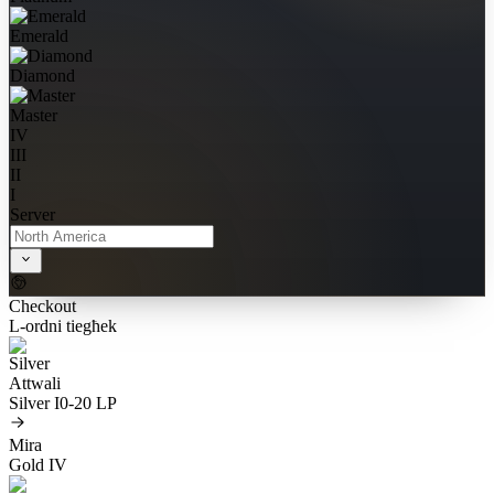
Emerald
Diamond
Master
IV
III
II
I
Server
Checkout
L-ordni tiegħek
Attwali
Silver I
0-20 LP
Mira
Gold IV