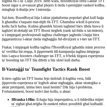
logħba fil-5 ta' Lulju 2019. Jiem wara, BoostRoyal offra l-aktar TFT
boost sigur u avvanzat għal plejers li riedu l-premjijiet ranked kollha,
mingħajr it-tbatija jew l-istennija.
Sal-lum, BoostRoyal hija l-aktar pjattaforma popolari għal kull ħaġa
li għandha x'taqsam mat-titjib fit-TFT. Għamilna wkoll il-proċess
kollu faċli ħafna. Kulma għandek bżonn tagħmel biex tibda huwa li
tagħżel id-dettalji tat-TFT Boost tiegħek (rank tal-bidu u tat-tmiem),
u l-impjegati professjonali tagħna challenger jagħmlu l-bqija biex
jiggarantixxu l-aktar żieda mgħaġġla fid-diviżjoni u t-tier tat-TFT.
Ftakar, l-impjegati kollha tagħna f'BoostRoyal jgħaddu minn proċess
ta' verifika bir-reqqa, li jippermetti lill-kumpanija tagħna timpjega
biss l-aqwa boosters challenger tat-TFT, u b'hekk tiżgura esperjenza
ta' boosting tat-TFT bla difetti u bla xkiel kull darba.
Il-Vantaġġi ta' Teamfight Tactics Rank Boost
It-tiers ogħla tat-TFT huma fejn tinfetaħ il-logħba vera, billi
jipprovdu esperjenza ta' logħob aktar mgħaġġla, aktar strateġika u
aktar premjanti, imma biex tasal hemm? Dik hija l-problema.
Fortunatament, boost isolvi dan kollu, u aktar:
Iffranka l-Ħin:
Il-ħajja hija impenjattiva, u li tiddedika mijiet
ta' sigħat għat-telgħa fir-ranked mhux possibbli għal kulħadd.