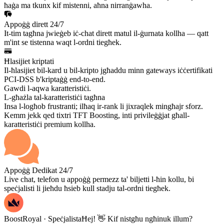
ħaġa ma tkunx kif mistenni, aħna nirranġawha.
Appoġġ dirett 24/7
It-tim tagħna jwieġeb iċ-chat dirett matul il-ġurnata kollha — qatt
m'int se tistenna waqt l-ordni tiegħek.
Ħlasijiet kriptati
Il-ħlasijiet bil-kard u bil-kripto jgħaddu minn gateways iċċertifikati
PCI-DSS b'kriptaġġ end-to-end.
Gawdi l-aqwa karatteristiċi.
L-għażla tal-karatteristiċi tagħna
Insa l-logħob frustranti; ilħaq ir-rank li jixraqlek mingħajr sforz.
Kemm jekk qed tixtri TFT Boosting, inti privileġġjat għall-
karatteristiċi premium kollha.
Appoġġ Dedikat 24/7
Live chat, telefon u appoġġ permezz ta' biljetti l-ħin kollu, bi
speċjalisti li jieħdu ħsieb kull stadju tal-ordni tiegħek.
BoostRoyal · Speċjalista
Ħej! 👋 Kif nistgħu ngħinuk illum?