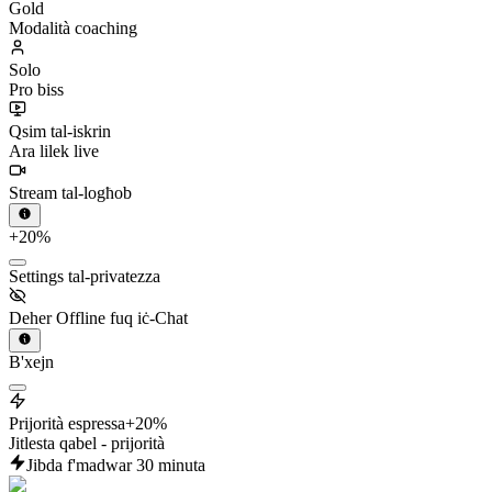
Modalità coaching
Solo
Pro biss
Qsim tal-iskrin
Ara lilek live
Stream tal-logħob
+20%
Settings tal-privatezza
Deher Offline fuq iċ-Chat
B'xejn
Prijorità espressa
+20%
Jitlesta qabel - prijorità
Jibda f'madwar 30 minuta