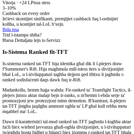
Vitorja · +24 LP
issa stess
3–10%
Cashback on every order
Irċievi skontijiet sinifikanti, premjijiet cashback fuq l-ordnijiet
kollha, u kontijiet tal-LoL b'xejn.
Ibda issa
Trid l-istampa sħiħa?
Ħarsa Dettaljata lejn is-Servizz
Is-Sistema Ranked fit-TFT
Is-sistema ranked tat-TFT hija identika għal dik li l-plejers draw
f'Summoner's Rift. Hija magħmula mill-istess tiers u diviżjonijiet
bħal LoL, u l-iżviluppaturi tagħha dejjem qed ifittxu li jagħmlu r-
ranked sodisfaċenti daqs dawk fuq ir-Rift.
Madankollu, hemm ħaġa waħda: Fir-ranked ta' Teamfight Tactics, il-
plejers jimxu aktar malajr bejn ir-ranks, u m'hemm l-ebda serje ta'
promozzjoni jew protezzjoni minn demotion. B'kuntrast, il-plejers
tat-TFT jistgħu jaqilgħu ammont ogħla ta' LP għal kull rebħa meta
mqabbel ma' LoL.
Dawn il-karatteristiċi tal-mod ranked tat-TFT jagħmlu l-logħba aktar
faċli biex wieħed javvanza għall-ogħla diviżjonijiet, u l-iżviluppaturi
jwiegħdu bosta bidliet u bilanċi biex iżommu r-ranked tat-TFT bħala