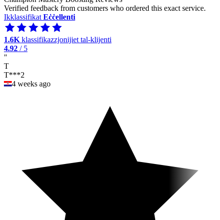
Verified feedback from customers who ordered this exact service.
Ikklassifikat
Eċċellenti
1.6K
klassifikazzjonijiet tal-klijenti
4.92
/ 5
"
T
T***2
4 weeks ago