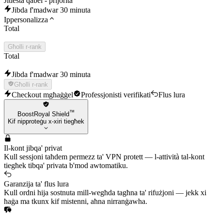
Jitlesta qabel - prijorità
Jibda f'madwar 30 minuta
Ippersonalizza
Total
Għolli r-rank
Total
Jibda f'madwar 30 minuta
Għolli r-rank
Checkout mgħaġġel
Professjonisti verifikati
Flus lura
™
BoostRoyal Shield
Kif nipproteġu x-xiri tiegħek
Il-kont jibqa' privat
Kull sessjoni taħdem permezz ta' VPN protett — l-attività tal-kont
tiegħek tibqa' privata b'mod awtomatiku.
Garanzija ta' flus lura
Kull ordni hija sostnuta mill-wegħda tagħna ta' rifużjoni — jekk xi
ħaġa ma tkunx kif mistenni, aħna nirranġawha.