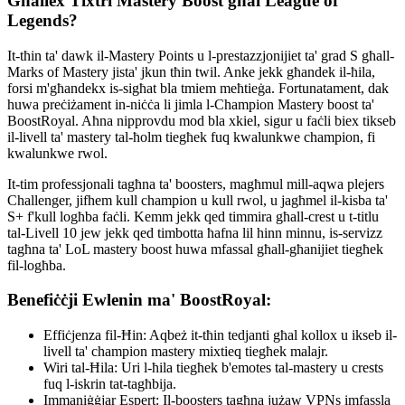
Għaliex Tixtri Mastery Boost għal League of
Legends?
It-tħin ta' dawk il-Mastery Points u l-prestazzjonijiet ta' grad S għall-
Marks of Mastery jista' jkun tħin twil. Anke jekk għandek il-ħila,
forsi m'għandekx is-sigħat bla tmiem meħtieġa. Fortunatament, dak
huwa preċiżament in-niċċa li jimla l-Champion Mastery boost ta'
BoostRoyal. Aħna nipprovdu mod bla xkiel, sigur u faċli biex tikseb
il-livell ta' mastery tal-ħolm tiegħek fuq kwalunkwe champion, fi
kwalunkwe rwol.
It-tim professjonali tagħna ta' boosters, magħmul mill-aqwa plejers
Challenger, jifhem kull champion u kull rwol, u jagħmel il-kisba ta'
S+ f'kull logħba faċli. Kemm jekk qed timmira għall-crest u t-titlu
tal-Livell 10 jew jekk qed timbotta ħafna lil hinn minnu, is-servizz
tagħna ta' LoL mastery boost huwa mfassal għall-għanijiet tiegħek
fil-logħba.
Benefiċċji Ewlenin ma' BoostRoyal:
Effiċjenza fil-Ħin: Aqbeż it-tħin tedjanti għal kollox u ikseb il-
livell ta' champion mastery mixtieq tiegħek malajr.
Wiri tal-Ħila: Uri l-ħila tiegħek b'emotes tal-mastery u crests
fuq l-iskrin tat-tagħbija.
Immaniġġjar Espert: Il-boosters tagħna jużaw VPNs imfassla