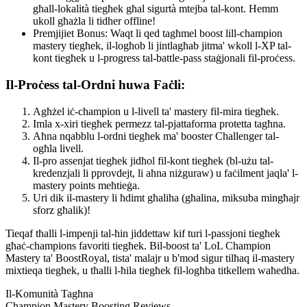
għall-lokalità tiegħek għal sigurtà mtejba tal-kont. Hemm
ukoll għażla li tidher offline!
Premjijiet Bonus: Waqt li qed tagħmel boost lill-champion
mastery tiegħek, il-logħob li jintlagħab jitma' wkoll l-XP tal-
kont tiegħek u l-progress tal-battle-pass staġjonali fil-proċess.
Il-Proċess tal-Ordni huwa Faċli:
Agħżel iċ-champion u l-livell ta' mastery fil-mira tiegħek.
Imla x-xiri tiegħek permezz tal-pjattaforma protetta tagħna.
Aħna nqabblu l-ordni tiegħek ma' booster Challenger tal-
ogħla livell.
Il-pro assenjat tiegħek jidħol fil-kont tiegħek (bl-użu tal-
kredenzjali li pprovdejt, li aħna niżguraw) u faċilment jaqla' l-
mastery points meħtieġa.
Uri dik il-mastery li ħdimt għaliha (għalina, miksuba mingħajr
sforz għalik)!
Tieqaf tħalli l-impenji tal-ħin jiddettaw kif turi l-passjoni tiegħek
għaċ-champions favoriti tiegħek. Bil-boost ta' LoL Champion
Mastery ta' BoostRoyal, tista' malajr u b'mod sigur tilħaq il-mastery
mixtieqa tiegħek, u tħalli l-ħila tiegħek fil-logħba titkellem waħedha.
Il-Komunità Tagħna
Champion Mastery Boosting Reviews