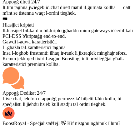
Appoġġ dirett 24/7
It-tim tagħna jwieġeb iċ-chat dirett matul il-ġurnata kollha — qatt
m'int se tistenna waqt l-ordni tiegħek.
Ħlasijiet kriptati
Il-ħlasijiet bil-kard u bil-kripto jgħaddu minn gateways iċċertifikati
PCI-DSS b'kriptaġġ end-to-end.
Gawdi l-aqwa karatteristiċi.
L-għażla tal-karatteristiċi tagħna
Insa l-logħob frustranti; ilħaq ir-rank li jixraqlek mingħajr sforz.
Kemm jekk qed tixtri League Boosting, inti privileġġjat għall-
karatteristiċi premium kollha.
Appoġġ Dedikat 24/7
Live chat, telefon u appoġġ permezz ta' biljetti l-ħin kollu, bi
speċjalisti li jieħdu ħsieb kull stadju tal-ordni tiegħek.
BoostRoyal · Speċjalista
Ħej! 👋 Kif nistgħu ngħinuk illum?