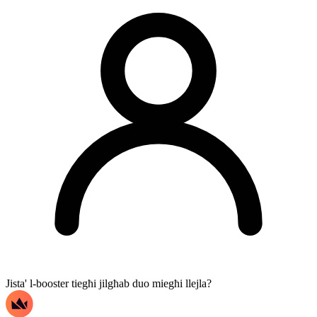
Jista' l-booster tiegħi jilgħab duo miegħi llejla?