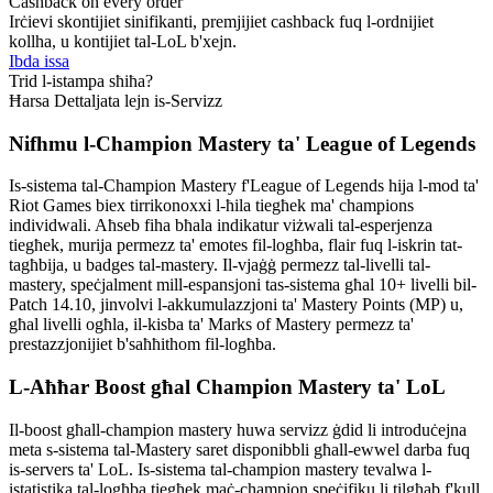
Cashback on every order
Irċievi skontijiet sinifikanti, premjijiet cashback fuq l-ordnijiet
kollha, u kontijiet tal-LoL b'xejn.
Ibda issa
Trid l-istampa sħiħa?
Ħarsa Dettaljata lejn is-Servizz
Nifhmu l-Champion Mastery ta' League of Legends
Is-sistema tal-Champion Mastery f'League of Legends hija l-mod ta'
Riot Games biex tirrikonoxxi l-ħila tiegħek ma' champions
individwali. Aħseb fiha bħala indikatur viżwali tal-esperjenza
tiegħek, murija permezz ta' emotes fil-logħba, flair fuq l-iskrin tat-
tagħbija, u badges tal-mastery. Il-vjaġġ permezz tal-livelli tal-
mastery, speċjalment mill-espansjoni tas-sistema għal 10+ livelli bil-
Patch 14.10, jinvolvi l-akkumulazzjoni ta' Mastery Points (MP) u,
għal livelli ogħla, il-kisba ta' Marks of Mastery permezz ta'
prestazzjonijiet b'saħħithom fil-logħba.
L-Aħħar Boost għal Champion Mastery ta' LoL
Il-boost għall-champion mastery huwa servizz ġdid li introduċejna
meta s-sistema tal-Mastery saret disponibbli għall-ewwel darba fuq
is-servers ta' LoL. Is-sistema tal-champion mastery tevalwa l-
istatistika tal-logħba tiegħek maċ-champion speċifiku li tilgħab f'kull