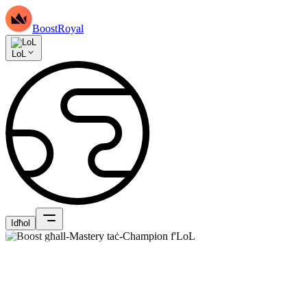
BoostRoyal
LoL
Idħol