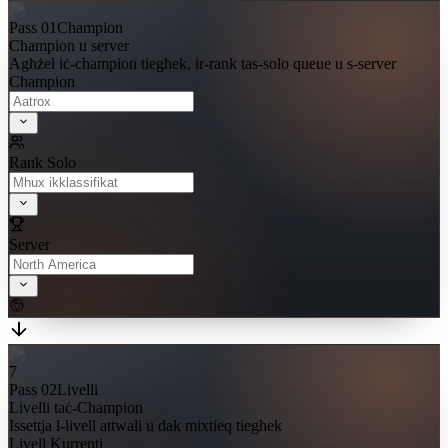
Pass 01
Champion
Champion u server
Agħżel iċ-champion tiegħek, ir-rank tas-solo queue u s-server
Champion
Rank Solo
Server
7
Pass 02
Livelli
Livelli taċ-Champion
Issettja l-livell attwali u dak mixtieq tiegħek
Livell Kurrenti