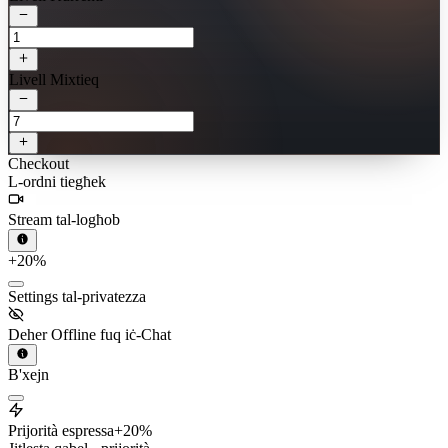
Livell Mixtieq
Checkout
L-ordni tiegħek
Stream tal-logħob
+20%
Settings tal-privatezza
Deher Offline fuq iċ-Chat
B'xejn
Prijorità espressa
+20%