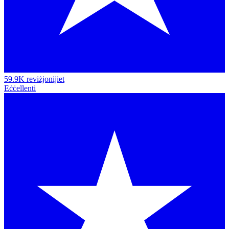
59.9K reviżjonijiet
Eċċellenti