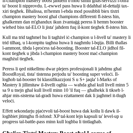
Il-champion mastery boost jaħdem b'mod simili għas-servizzi l-oħra
ta' boost li nipprovdu. L-ewwel pass huwa li ddaħħal id-dettalji tax-
xiri tiegħek. Bħalissa, m'hemm l-ebda mod possibbli biex tixtri
champion mastery boost għal champions differenti fl-istess ħin,
għalkemm dan m'għandux ikun żvantaġġ peress li hemm booster
wieħed biss tal-ELO li jista' jaħdem fuq il-kont tiegħek fl-istess ħin.
Kull ma trid tagħmel hu li tagħżel iċ-champion u l-livell ta' mastery li
trid tilħaq, u l-kompitu tagħna huwa li nagħmlu l-bqija. Billi tħallas
l-ammont, tibda l-proċess tal-boosting. Booster tal-ELO jidħol fil-
kont tiegħek u jibda l-champion mastery boost maċ-champion
magħżul tiegħek.
Peress li qed nitkellmu dwar plejers professjonali li jaħdmu għal
BoostRoyal, tista' tistenna perjodu ta' boosting super veloċi. Il-
logħob tal-booster bi klassifikazzjoni S u S+ jaqla' l-Marks of
Mastery li jillimitaw il-livelli ogħla — waħda għal kull livell minn 5
sa 9 u tnejn għal kull livell minn 10 'il fuq — għalhekk li tikseb l-
aħjar mis-sistema tal-gradi huwa eżattament dak li jagħmel it-tlugħ
veloċi.
Effett sekondarju pjaċevoli tal-boost huwa dak kollu li dawk il-
logħbiet jitimgħu fl-isfond: XP tal-kont lejn kapsuli ta' level-up u
progress tal-battle-pass minn kull logħba li tintlagħab.