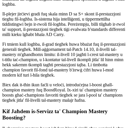
logħba.
Il-plejer jirċievi gradi fuq skala minn D sa S+ skont il-prestazzjoni
tiegħu fil-logħba. Is-sistema hija intelliġenti, u tippermettilha
tiddistingwi bejn ir-rwoli fil-logħba. Pereżempju, billi tilgħab ir-rwol
ta' support, il-prestazzjoni tiegħek tiġi evalwata b'standards differenti
milli kieku lgħabt bħala AD Carry.
Fi tmiem kull logħba, il-grad tiegħek huwa bbażat fuq il-prestazzjoni
ġenerali tiegħek. Mill-aġġornament tal-Patch 14.10, il-livelli tal-
mastery m'għandhomx limitu: il-livell 10 jagħti l-crest tal-mastery u
t-titlu taċ-champion, u l-kontatur tal-livell ikompli jitla' lil hinn minn
hekk sakemm tkompli tagħti prestazzjoni tajba. Li timbotta
champion favorit fil-fond tal-mastery b'żewġ ċifri huwa l-mod
modern kif turi l-ħila tiegħek.
Biex dak it-tħin ikun faċli u veloċi, introduċejna l-boost għall-
champion mastery fuq BoostRoyal. Ix-xiri ta' champion mastery
boosts għaċ-champions favoriti tiegħek se jara l-pool ta' champions
tiegħek jitla' fil-livelli tal-mastery malajr ħafna.
Kif Jaħdem is-Servizz ta' Champion Mastery
Boosting?