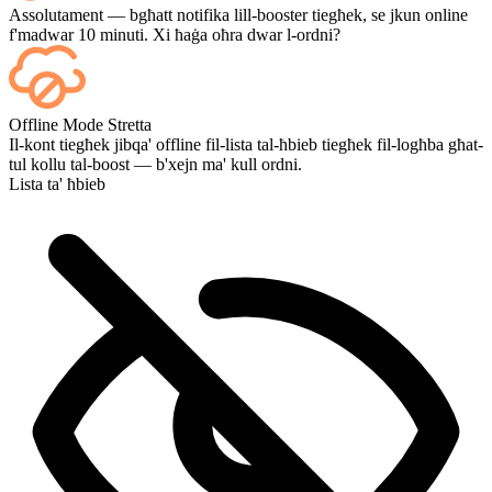
Assolutament — bgħatt notifika lill-booster tiegħek, se jkun online
f'madwar 10 minuti. Xi ħaġa oħra dwar l-ordni?
Iva — kull logħba tidher fuq id-dashboard tiegħek hekk kif tispiċċa,
Offline Mode Stretta
u jekk trid tara l-logħob innifsu, żid Streaming waqt il-checkout.
Il-kont tiegħek jibqa' offline fil-lista tal-ħbieb tiegħek fil-logħba għat-
tul kollu tal-boost — b'xejn ma' kull ordni.
Lista ta' ħbieb