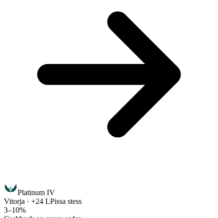
Platinum IV
Vitorja · +24 LP
issa stess
3–10%