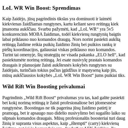
LoL WR Win Boost: Sprendimas
Kaip žaidėjo, jūsų pagrindinis tikslas yra dominuoti ir laimėti
kiekvienas žaidžiamas rungtynes, kartu keliant savo reitingą kiek
įmanoma aukščiau. Svarbu pažymėti, kad „LoL WR“ yra 5v5
konkurencinis MOBA žaidimas, todėl kiekvienų rungtynių baigtis
labai priklauso nuo komandos draugų. Nors norint pasiekti aukštą
reitingą žaidime reikia puikių žaidimo žinių bei puikios rankų ir
pirštų koordinacijos, galiausiai viskas priklauso nuo komandos.
Turint tai omenyje, šių strategijų ne visada pakanka „ELO hell“, kad
pasiektumėte norimą reitingą. Jei esate nusivylę prastais komandos
draugais ir planuojate žaisti aukštesnės kokybės rungtynes su
žaidėjais, turinčiais tokius pačius įgūdžius ir mąstyseną kaip jūs,
mūsų aukščiausios kokybės „LoL WR Win Boost“ jums puikiai tiks.
Wild Rift Win Boosting privalumai
Pagrindinis „Wild Rift Boost“ privalumas yra tas, kad galite pasiekti
bet kokį norimą reitingą ir žaisti profesionaliose bei įdomesnėse
rungtynėse. Boostingas ne tik pagerina jūsų žaidimo patirtį ir
pramogą, bet ir apsaugo nuo didelio nusivylimo bei sugaišto laiko su
silpnais komandos draugais. Mūsų profesionalūs boosteriai turi daug
žinių ir supranta visus aspektus, kaip „ištempti“ (carry) kiekvieną