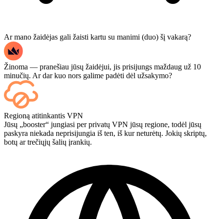
Ar mano žaidėjas gali žaisti kartu su manimi (duo) šį vakarą?
Žinoma — pranešiau jūsų žaidėjui, jis prisijungs maždaug už 10
minučių. Ar dar kuo nors galime padėti dėl užsakymo?
Taip – kiekvienas mačas pasirodo jūsų prietaisų skydelyje, kai tik
Regioną atitinkantis VPN
baigiasi, o jei norite stebėti pačius žaidimus, atsiskaitydami pridėkite
Jūsų „booster“ jungiasi per privatų VPN jūsų regione, todėl jūsų
„Streaming“.
paskyra niekada neprisijungia iš ten, iš kur neturėtų. Jokių skriptų,
botų ar trečiųjų šalių įrankių.