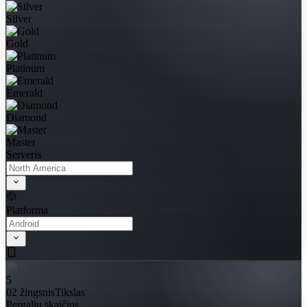
Silver
Gold
Platinum
Emerald
Diamond
Master
Serveris
Platforma
5
02 žingsnis
Tikslas
Pergalių skaičius