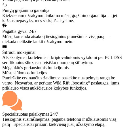
Pinigų grąžinimo garantija
Kiekvienam užsakymui taikoma mūsų grąžinimo garantija — jei
kažkas nepavyks, mes viską ištaisysime.
Pagalba gyvai 24/7
Mūsų komanda atsako į tiesioginius pranešimus visą parą —
niekada neliksite laukti užsakymo metu.
Šifruoti mokėjimai
Atsiskaitymai kortelėmis ir kriptovaliutomis vykdomi per PCI-DSS
sertifikuotus šliuzus su visišku duomenų šifravimu.
Mėgaukitės geriausiomis funkcijomis.
Mūsų siūlomos funkcijos
Pamirškite erzinančius žaidimus; pasiekite nusipelnytą rangą be
vargo. Nesvarbu, ar perkate Wild Rift „boosting“ paslaugas, jums
priklauso visos aukščiausios kokybės funkcijos.
Specializuotas palaikymas 24/7
Tiesioginis susirašinėjimas, pagalba telefonu ir užklausomis visą
parą – specialistai prižiūri kiekvieną jūsų užsakymo etapą.