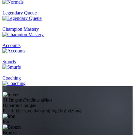
Legendary Queue
Champion Mastery
Accounts
Smurfs
Coaching
01 žingsnis
Pradinis taškas
Dabartinis rangas
Pasirinkite savo dabartinį lygį ir divizioną
Iron
Bronze