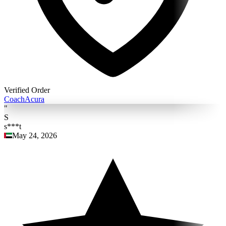
Verified Order
Coach
Acura
"
S
s***t
May 24, 2026