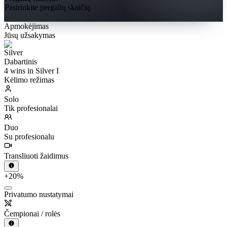
Pasirinkite pergalių skaičių
Apmokėjimas
Jūsų užsakymas
Dabartinis
4 wins in Silver I
Kėlimo režimas
Solo
Tik profesionalai
Duo
Su profesionalu
Transliuoti žaidimus
+20%
Privatumo nustatymai
Čempionai / rolės