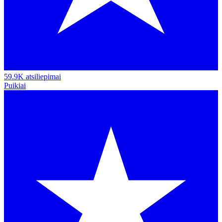
59.9K atsiliepimai
Puikiai