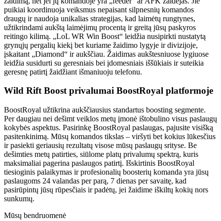
žaidimą, net jei jų komandoje yra „feeder“ ar AFK žaidėjas. Jie
puikiai koordinuoja veiksmus nepaisant silpnesnių komandos
draugų ir naudoja unikalias strategijas, kad laimėtų rungtynes,
užtikrindami aukštą laimėjimų procentą ir greitą jūsų paskyros
reitingo kilimą. „LoL WR Win Boost“ leidžia nusipirkti nustatytą
grynųjų pergalių kiekį bet kuriame žaidimo lygyje ir divizijoje,
įskaitant „Diamond“ ir aukščiau. Žaidimas aukštesniuose lygiuose
leidžia susidurti su geresniais bei įdomesniais iššūkiais ir suteikia
geresnę patirtį žaidžiant išmaniuoju telefonu.
Wild Rift Boost privalumai BoostRoyal platformoje
BoostRoyal užtikrina aukščiausius standartus boosting segmente.
Per daugiau nei dešimt veiklos metų įmonė ištobulino visus paslaugų
kokybės aspektus. Pasirinkę BoostRoyal paslaugas, pajusite visišką
pasitenkinimą. Mūsų komandos tikslas – viršyti bet kokius lūkesčius
ir pasiekti geriausių rezultatų visose mūsų paslaugų srityse. Be
dešimties metų patirties, siūlome platų privalumų spektrą, kuris
maksimaliai pagerina paslaugos patirtį. Išskirtinis BoostRoyal
tiesioginis palaikymas ir profesionalių boosterių komanda yra jūsų
paslaugoms 24 valandas per parą, 7 dienas per savaitę, kad
pasirūpintų jūsų rūpesčiais ir padėtų, jei žaidime iškiltų kokių nors
sunkumų.
Mūsų bendruomenė