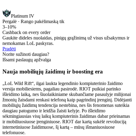
Platinum IV
Pergalė · Rango pakėlimas
ką tik
3–10%
Cashback on every order
Gaukite dideles nuolaidas, pinigų grąžinimą už visus užsakymus ir
nemokamas LoL paskyras.
Pradėti
Norite sužinoti daugiau?
Išsami paslaugų apžvalga
Nauja mobiliųjų žaidimų ir boosting era
„LoL Wild Rift“, ilgai laukta legendinio kompiuterinio žaidimo
versija mobiliesiems, pagaliau pasirodė. RIOT puikiai parinko
išleidimo laiką, nes šiuolaikiniame skubančiame pasaulyje milijonai
žmonių žaisdami renkasi telefoną kaip pagrindinį įrenginį. Didėjanti
mobiliųjų žaidimų tendencija nestebina, nes šis fenomenas suteikia
daugiau patogumo ir leidžia žaisti kelyje. Po išleidimo
sėkmingiausias visų laikų kompiuterinis žaidimas dabar prieinamas
ir mobiliuosiuose įrenginiuose. RIOT dar kartą sukėlė revoliuciją
internetiniuose žaidimuose, šį kartą – mūsų išmaniuosiuose
telefonuose.