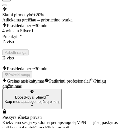
Skubi pirmenybė
+20%
Atliekama greičiau – prioritetine tvarka
Prasideda per ~30 min
4 wins in Silver I
Pritaikyti
Iš viso
Pakelti rangą
Iš viso
Prasideda per ~30 min
Pakelti rangą
Greitas atsiskaitymas
Patikrinti profesionalai
Pinigų
grąžinimas
™
BoostRoyal Shield
Kaip mes apsaugome jūsų pirkinį
Paskyra išlieka privati
Kiekviena sesija vykdoma per apsaugotą VPN — jūsų paskyros
veikla pagal nutylėjimą išlieka privati.