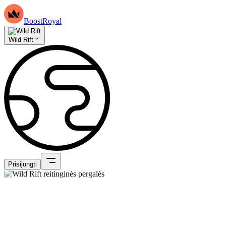
BoostRoyal
Wild Rift
Prisijungti