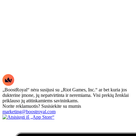
„BoostRoyal“ nėra susijusi su „Riot Games, Inc.“ ar bet kuria jos
dukterine įmone, jų nepatvirtinta ir neremiama. Visi prekių ženklai
priklauso jų atitinkamiems savininkams.
Norite reklamuotis? Susisiekite su mumis
marketing@boostroyal.com