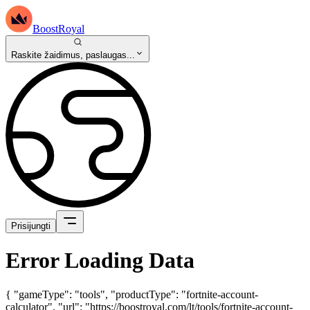
BoostRoyal
Raskite žaidimus, paslaugas...
Prisijungti
Error Loading Data
{ "gameType": "tools", "productType": "fortnite-account-
calculator", "url": "https://boostroyal.com/lt/tools/fortnite-account-