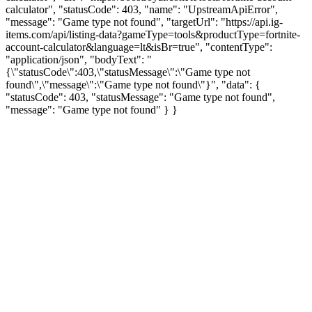
calculator", "statusCode": 403, "name": "UpstreamApiError",
"message": "Game type not found", "targetUrl": "https://api.ig-
items.com/api/listing-data?gameType=tools&productType=fortnite-
account-calculator&language=lt&isBr=true", "contentType":
"application/json", "bodyText": "
{\"statusCode\":403,\"statusMessage\":\"Game type not
found\",\"message\":\"Game type not found\"}", "data": {
"statusCode": 403, "statusMessage": "Game type not found",
"message": "Game type not found" } }