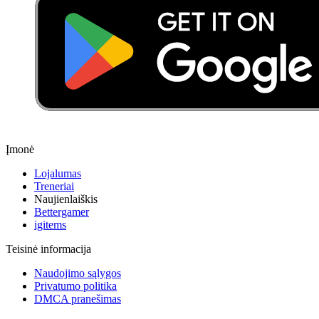
Įmonė
Lojalumas
Treneriai
Naujienlaiškis
Bettergamer
igitems
Teisinė informacija
Naudojimo sąlygos
Privatumo politika
DMCA pranešimas