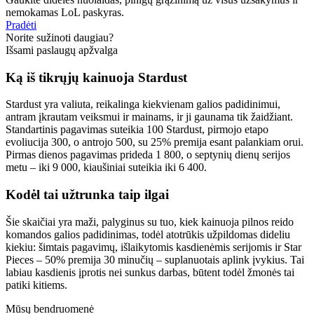
nemokamas LoL paskyras.
Pradėti
Norite sužinoti daugiau?
Išsami paslaugų apžvalga
Ką iš tikrųjų kainuoja Stardust
Stardust yra valiuta, reikalinga kiekvienam galios padidinimui,
antram įkrautam veiksmui ir mainams, ir ji gaunama tik žaidžiant.
Standartinis pagavimas suteikia 100 Stardust, pirmojo etapo
evoliucija 300, o antrojo 500, su 25% premija esant palankiam orui.
Pirmas dienos pagavimas prideda 1 800, o septynių dienų serijos
metu – iki 9 000, kiaušiniai suteikia iki 6 400.
Kodėl tai užtrunka taip ilgai
Šie skaičiai yra maži, palyginus su tuo, kiek kainuoja pilnos reido
komandos galios padidinimas, todėl atotrūkis užpildomas dideliu
kiekiu: šimtais pagavimų, išlaikytomis kasdienėmis serijomis ir Star
Pieces – 50% premija 30 minučių – suplanuotais aplink įvykius. Tai
labiau kasdienis įprotis nei sunkus darbas, būtent todėl žmonės tai
patiki kitiems.
Mūsų bendruomenė