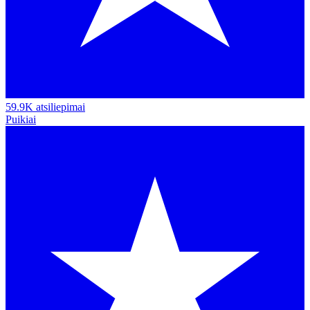
59.9K atsiliepimai
Puikiai