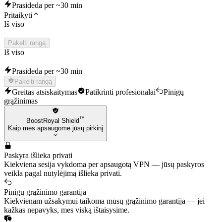
Prasideda per ~30 min
Pritaikyti
Iš viso
Pakelti rangą
Iš viso
Prasideda per ~30 min
Pakelti rangą
Greitas atsiskaitymas
Patikrinti profesionalai
Pinigų
grąžinimas
™
BoostRoyal Shield
Kaip mes apsaugome jūsų pirkinį
Paskyra išlieka privati
Kiekviena sesija vykdoma per apsaugotą VPN — jūsų paskyros
veikla pagal nutylėjimą išlieka privati.
Pinigų grąžinimo garantija
Kiekvienam užsakymui taikoma mūsų grąžinimo garantija — jei
kažkas nepavyks, mes viską ištaisysime.