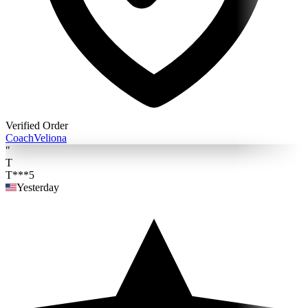
Verified Order
Coach
Veliona
"
T
T***5
Yesterday