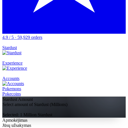
4.9 / 5 · 59,929 orders
Stardust
Experience
Accounts
Pokemons
Pokecoins
Stardust Amount
Select amount of Stardust (Millions)
Selected:
1
Million Stardust
Apmokėjimas
Jūsų užsakymas