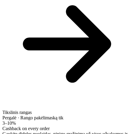
Tikslinis rangas
Pergalė · Rango pakėlimas
ką tik
3–10%
Cashback on every order
Gaukite dideles nuolaidas, pinigų grąžinimą už visus užsakymus ir