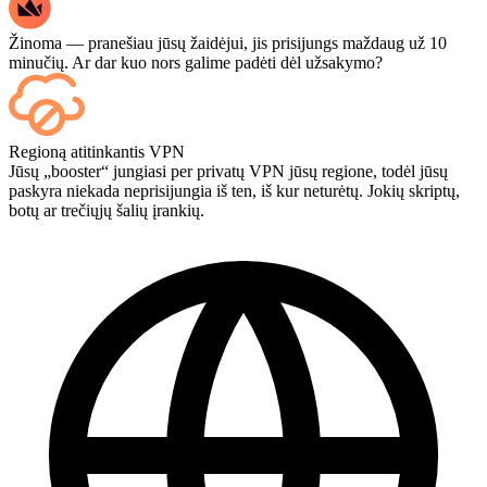
Žinoma — pranešiau jūsų žaidėjui, jis prisijungs maždaug už 10
minučių. Ar dar kuo nors galime padėti dėl užsakymo?
Taip – kiekvienas mačas pasirodo jūsų prietaisų skydelyje, kai tik
Regioną atitinkantis VPN
baigiasi, o jei norite stebėti pačius žaidimus, atsiskaitydami pridėkite
Jūsų „booster“ jungiasi per privatų VPN jūsų regione, todėl jūsų
„Streaming“.
paskyra niekada neprisijungia iš ten, iš kur neturėtų. Jokių skriptų,
botų ar trečiųjų šalių įrankių.