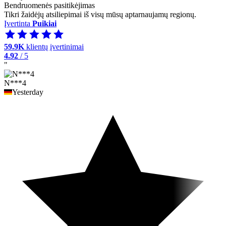
Bendruomenės pasitikėjimas
Tikri žaidėjų atsiliepimai iš visų mūsų aptarnaujamų regionų.
Įvertinta
Puikiai
59.9K
klientų įvertinimai
4.92
/ 5
"
N***4
Yesterday