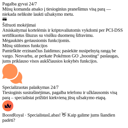
Pagalba gyvai 24/7
Mūsų komanda atsako į tiesioginius pranešimus visą parą —
niekada neliksite laukti užsakymo metu.
Šifruoti mokėjimai
Atsiskaitymai kortelėmis ir kriptovaliutomis vykdomi per PCI-DSS
sertifikuotus šliuzus su visišku duomenų šifravimu.
Mėgaukitės geriausiomis funkcijomis.
Mūsų siūlomos funkcijos
Pamirškite erzinančius žaidimus; pasiekite nusipelnytą rangą be
vargo. Nesvarbu, ar perkate Pokémon GO „boosting“ paslaugas,
jums priklauso visos aukščiausios kokybės funkcijos.
Specializuotas palaikymas 24/7
Tiesioginis susirašinėjimas, pagalba telefonu ir užklausomis visą
parą – specialistai prižiūri kiekvieną jūsų užsakymo etapą.
BoostRoyal · Specialistas
Labas! 👋 Kaip galime jums šiandien
padėti?