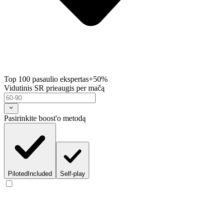
Top 100 pasaulio ekspertas
+50%
Vidutinis SR prieaugis per mačą
Pasirinkite boost'o metodą
Piloted
Included
Self-play