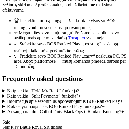
režimu,
skiriame 2 profesionalus, kad užtikrintume maksimalų
efektyvumą.
🏆 Pasiekite norimą rangą ir užsitikrinkite visus su BO6
reitingų žaidimu susijusius apdovanojimus;
✨ Mėgaukitės savo nauju rangu! Prašome pasidalinti savo
atsiliepimais apie mūsų darbą
Trustpilot
svetainėje.
📈 Stebėkite savo BO6 Ranked Play „boosting“ paslaugą
realiuoju laiku arba peržiūrėkite įrašus;
🚀 Pradėkite savo BO6 Ranked Play „carry“ paslaugą PC, PS
arba Xbox platformose — mūsų komanda pradeda darbus per
15 minučių;
Frequently asked questions
Kaip veikia „Hold My Rank“ funkcija?
+
Kaip veikia „Split Payments“ funkcija?
+
Informacija apie sezoninius apdovanojimus BO6 Ranked Play
+
Kokios yra naujausios BO6 Ranked Play funkcijos?
+
Ar saugu naudoti Call of Duty Black Ops 6 Ranked Boosting?
+
Sale
Self Play Battle Royal SR tikslas