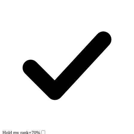
Hold my rank
+70%