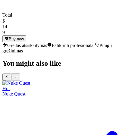
Total
$
14
91
Buy now
Greitas atsiskaitymas
Patikrinti profesionalai
Pinigų
grąžinimas
You might also like
Hot
Nuke Quest