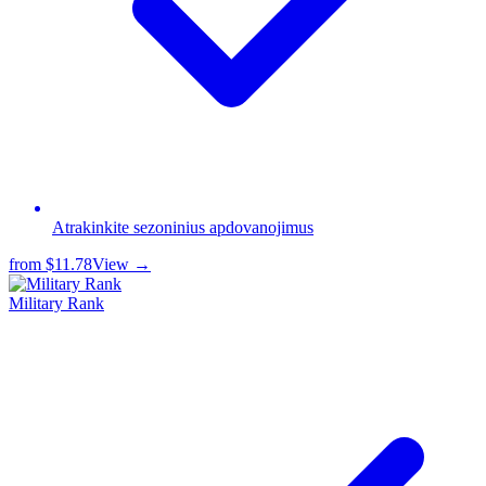
Atrakinkite sezoninius apdovanojimus
from
$11.78
View →
Military Rank