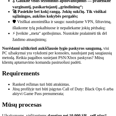
🎖️
Gaukite visus sezoninius apdovanojimus — praleiskite
varginantį, pasikartojantį „grindinimą“;
🚀 Pasiekite bet kokį rangą. Jokių sukčių. Tik visiškai
sąžiningos, aukštos kokybės pergalės;
🛡️ Visiškai anonimiška ir saugu: naudojame VPN, šifravimą,
išlaikome tylą pokalbiuose ir nepaliekame jokių pėdsakų;
⚡ Įveikite „meta“ apribojimus. Nustokite pralaimėti tik dėl
žaidimo atnaujinimų;
Norėdami užtikrinti aukščiausio lygio paskyros saugumą,
visi
PC užsakymai yra vykdomi per konsoles, naudojant patį saugiausią
metodą. Reikia pagalbos susiejant PSN/Xbox paskyras? Mūsų
klientų aptarnavimo komanda pasiruošusi padėti.
Requirements
Ranked režimas turi būti atrakintas.
Jūsų profilyje turi būti įsigytas Call of Duty: Black Ops 6 arba
aktyvi Game Pass prenumerata;
Mūsų procesas
Užsakymams, viršijantiems
daugiau nei 10,000 SR „self-play“