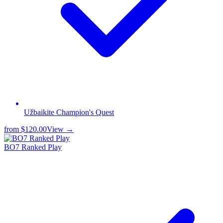
Užbaikite Champion's Quest
from
$120.00
View →
BO7 Ranked Play