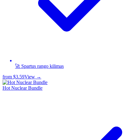
🚀 Spartus rango kilimas
from
$3.59
View →
Hot Nuclear Bundle