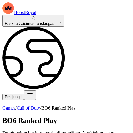
BoostRoyal
Raskite žaidimus, paslaugas...
Prisijungti
Games
/
Call of Duty
/
BO6 Ranked Play
BO6 Ranked Play
Dominuokite bet kuriame žaidimo režime. Atrakinkite visus