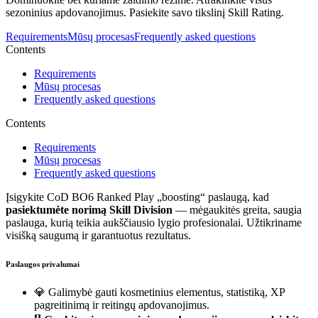
sezoninius apdovanojimus. Pasiekite savo tikslinį Skill Rating.
Requirements
Mūsų procesas
Frequently asked questions
Contents
Requirements
Mūsų procesas
Frequently asked questions
Contents
Requirements
Mūsų procesas
Frequently asked questions
Įsigykite CoD BO6 Ranked Play „boosting“ paslaugą, kad
pasiektumėte norimą Skill Division
— mėgaukitės greita, saugia
paslauga, kurią teikia aukščiausio lygio profesionalai. Užtikriname
visišką saugumą ir garantuotus rezultatus.
Paslaugos privalumai
💎 Galimybė gauti kosmetinius elementus, statistiką, XP
pagreitinimą ir reitingų apdovanojimus.