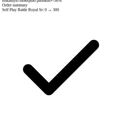
Išskaidyto mokėjimo parinktis
+-50%
Order summary
Self Play Battle Royal Sr: 0 → 300