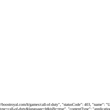
://boostroyal.com/lt/games/call-of-duty", "statusCode": 403, "name": 
ype=call-of-duty&language=lt&isBr=true", "contentType": "applicatio