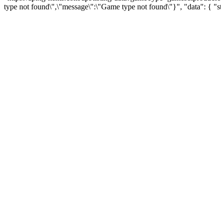
type not found\",\"message\":\"Game type not found\"}", "data": { 