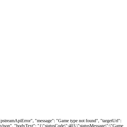
"UpstreamApiError", "message": "Game type not found", "targetUrl":
n/json", "bodyText": "{\"statusCode\":403,\"statusMessage\":\"Game