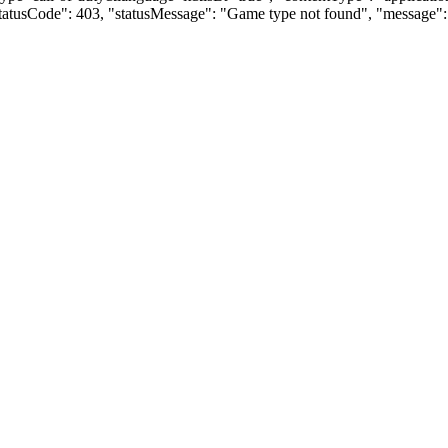
"statusCode": 403, "statusMessage": "Game type not found", "message"