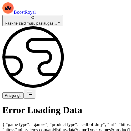
BoostRoyal
Raskite žaidimus, paslaugas...
Prisijungti
Error Loading Data
{ "gameType": "games", "productType": "call-of-duty", "url": "https
"https://api.ig-items.com/api/listing-data?gameType=games&productT