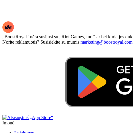
„BoostRoyal“ nėra susijusi su „Riot Games, Inc.“ ar bet kuria jos dukt
Norite reklamuotis? Susisiekite su mumis
marketing@boostroyal.com
Įmonė
Lojalumas