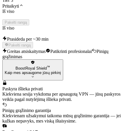
Tier 3
Pritaikyti
Iš viso
Pakelti rangą
Iš viso
Prasideda per ~30 min
Pakelti rangą
Greitas atsiskaitymas
Patikrinti profesionalai
Pinigų
grąžinimas
™
BoostRoyal Shield
Kaip mes apsaugome jūsų pirkinį
Paskyra išlieka privati
Kiekviena sesija vykdoma per apsaugotą VPN — jūsų paskyros
veikla pagal nutylėjimą išlieka privati.
Pinigų grąžinimo garantija
Kiekvienam užsakymui taikoma mūsų grąžinimo garantija — jei
kažkas nepavyks, mes viską ištaisysime.