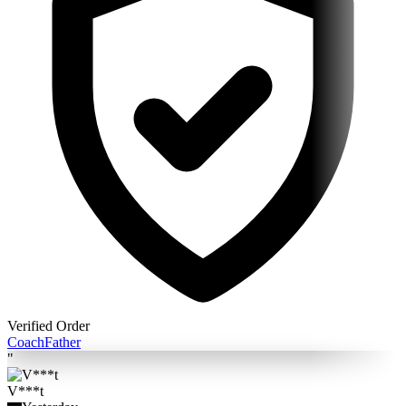
Verified Order
Coach
Father
"
V***t