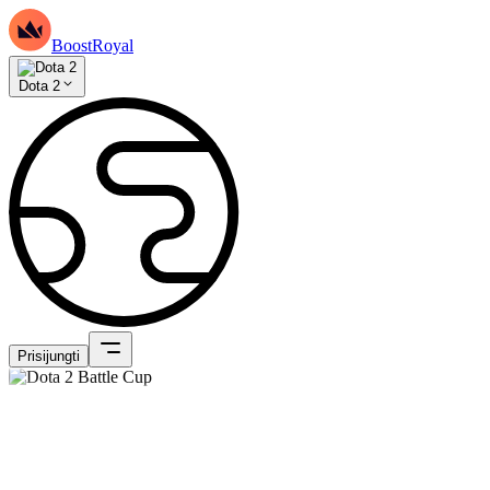
BoostRoyal
Dota 2
Prisijungti