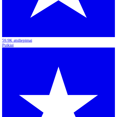
59.9K atsiliepimai
Puikiai