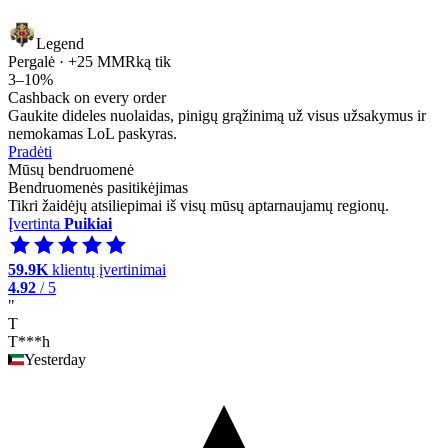
Legend
Pergalė · +25 MMR
ką tik
3–10%
Cashback on every order
Gaukite dideles nuolaidas, pinigų grąžinimą už visus užsakymus ir
nemokamas LoL paskyras.
Pradėti
Mūsų bendruomenė
Bendruomenės pasitikėjimas
Tikri žaidėjų atsiliepimai iš visų mūsų aptarnaujamų regionų.
Įvertinta
Puikiai
59.9K
klientų įvertinimai
4.92
/ 5
"
T
T***h
Yesterday