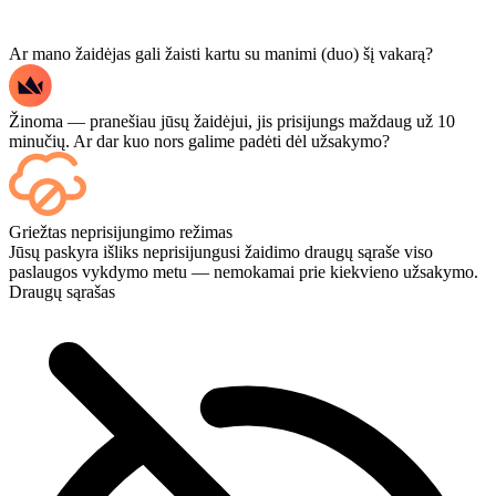
Ar mano žaidėjas gali žaisti kartu su manimi (duo) šį vakarą?
Žinoma — pranešiau jūsų žaidėjui, jis prisijungs maždaug už 10
minučių. Ar dar kuo nors galime padėti dėl užsakymo?
Taip – kiekvienas mačas pasirodo jūsų prietaisų skydelyje, kai tik
Griežtas neprisijungimo režimas
baigiasi, o jei norite stebėti pačius žaidimus, atsiskaitydami pridėkite
Jūsų paskyra išliks neprisijungusi žaidimo draugų sąraše viso
„Streaming“.
paslaugos vykdymo metu — nemokamai prie kiekvieno užsakymo.
Draugų sąrašas