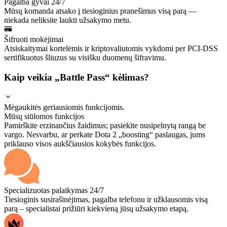
Pagalba gyvai 24/7
Mūsų komanda atsako į tiesioginius pranešimus visą parą —
niekada neliksite laukti užsakymo metu.
Šifruoti mokėjimai
Atsiskaitymai kortelėmis ir kriptovaliutomis vykdomi per PCI-DSS
sertifikuotus šliuzus su visišku duomenų šifravimu.
Kaip veikia „Battle Pass“ kėlimas?
Mėgaukitės geriausiomis funkcijomis.
Mūsų siūlomos funkcijos
Pamirškite erzinančius žaidimus; pasiekite nusipelnytą rangą be
vargo. Nesvarbu, ar perkate Dota 2 „boosting“ paslaugas, jums
priklauso visos aukščiausios kokybės funkcijos.
Specializuotas palaikymas 24/7
Tiesioginis susirašinėjimas, pagalba telefonu ir užklausomis visą
parą – specialistai prižiūri kiekvieną jūsų užsakymo etapą.