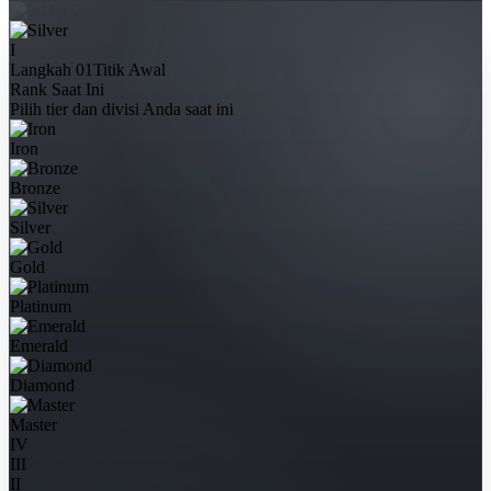
I
Langkah 01
Titik Awal
Rank Saat Ini
Pilih tier dan divisi Anda saat ini
Iron
Bronze
Silver
Gold
Platinum
Emerald
Diamond
Master
IV
III
II