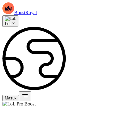
BoostRoyal
LoL
Masuk