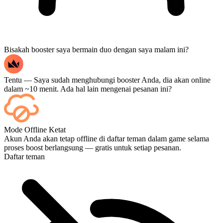
Bisakah booster saya bermain duo dengan saya malam ini?
Tentu — Saya sudah menghubungi booster Anda, dia akan online
dalam ~10 menit. Ada hal lain mengenai pesanan ini?
Tentu — setiap pertandingan akan muncul di dasbor Anda setelah
Mode Offline Ketat
selesai, dan jika Anda ingin menonton pertandingannya langsung,
Akun Anda akan tetap offline di daftar teman dalam game selama
tambahkan Streaming saat checkout.
proses boost berlangsung — gratis untuk setiap pesanan.
Daftar teman