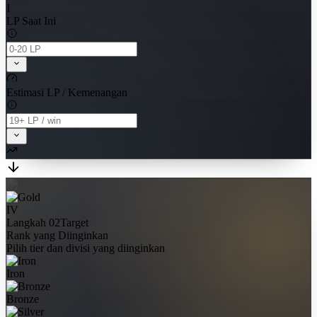
I
LP Saat Ini
Estimasi LP / Kemenangan
IV
Langkah 02
Target
Rank yang Diinginkan
Pilih tier dan divisi yang diinginkan
Iron
Bronze