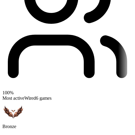
100%
Most active
Wired
6 games
Bronze