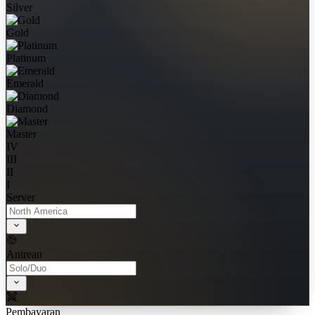
Silver
Gold
Platinum
Emerald
Diamond
Master
IV
III
II
I
Server
Antrean
Pembayaran