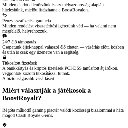
Minden eladót ellenőrzünk és személyazonosság alapján
hitelesítünk, mielőtt listázhatna a BoostRoyalon.
Pénzvisszafizetési garancia
Minden rendelést visszatérítési ígéretünk véd — ha valami nem
megfelelő, helyrehozzuk.
24/7 élő támogatás
Csapatunk éjjel-nappal válaszol élő chaten — vásárlás előtt, közben
és után is csak egy üzenetre van a segítség.
Titkosított fizetések
A bankkártyás és kriptós fizetések PCI-DSS tanúsított átjárókon,
végpontok közötti titkosítással futnak.
A biztonságosabb vásárlásért
Miért választják a játékosok a
BoostRoyalt?
Régóta működő gaming piactér valódi közösségi bizalommal a háta
mögött
Clash Royale Gems
.