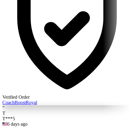
Verified Order
Coach
BoostRoyal
"
T
T***5
6 days ago