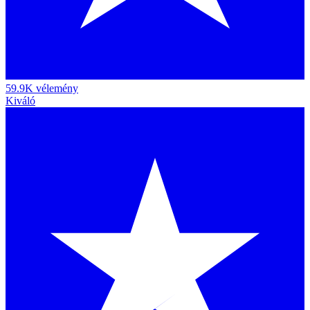
59.9K vélemény
Kiváló