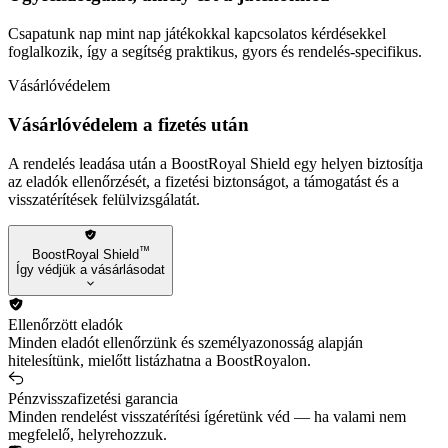
Csapatunk nap mint nap játékokkal kapcsolatos kérdésekkel
foglalkozik, így a segítség praktikus, gyors és rendelés-specifikus.
Vásárlóvédelem
Vásárlóvédelem a fizetés után
A rendelés leadása után a BoostRoyal Shield egy helyen biztosítja
az eladók ellenőrzését, a fizetési biztonságot, a támogatást és a
visszatérítések felülvizsgálatát.
™
BoostRoyal Shield
Így védjük a vásárlásodat
Ellenőrzött eladók
Minden eladót ellenőrzünk és személyazonosság alapján
hitelesítünk, mielőtt listázhatna a BoostRoyalon.
Pénzvisszafizetési garancia
Minden rendelést visszatérítési ígéretünk véd — ha valami nem
megfelelő, helyrehozzuk.