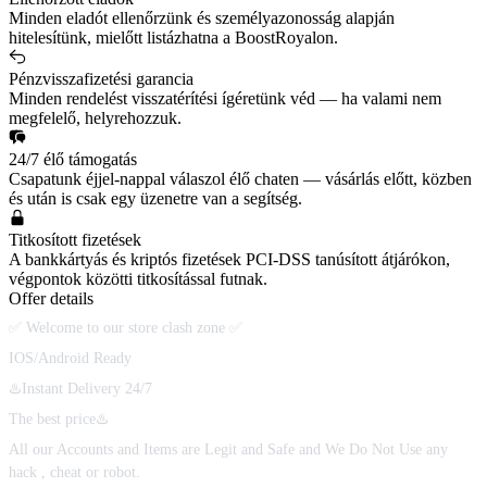
Minden eladót ellenőrzünk és személyazonosság alapján
hitelesítünk, mielőtt listázhatna a BoostRoyalon.
Pénzvisszafizetési garancia
Minden rendelést visszatérítési ígéretünk véd — ha valami nem
megfelelő, helyrehozzuk.
24/7 élő támogatás
Csapatunk éjjel-nappal válaszol élő chaten — vásárlás előtt, közben
és után is csak egy üzenetre van a segítség.
Titkosított fizetések
A bankkártyás és kriptós fizetések PCI-DSS tanúsított átjárókon,
végpontok közötti titkosítással futnak.
Offer details
✅ Welcome to our store clash zone ✅
IOS/Android Ready
♨️Instant Delivery 24/7
The best price♨️
All our Accounts and Items are Legit and Safe and We Do Not Use any
hack , cheat or robot.