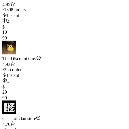
4.95
•
1398 orders
Instant
2
$
10
99
The Discount Guy
4.93
•
255 orders
Instant
1
$
29
99
Clash of clan store
4.76