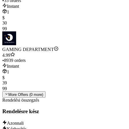
•
35 orders
Instant
1
$
30
99
GAMING DEPARTMENT
4.99
•
8939 orders
Instant
1
$
39
99
More Offers (
0
more)
Rendelési összegzés
Rendelésre kész
Azonnali
Kézbesítés