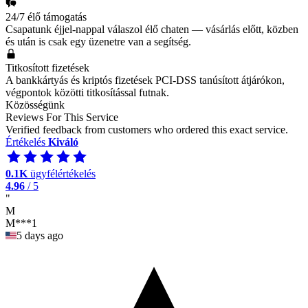
24/7 élő támogatás
Csapatunk éjjel-nappal válaszol élő chaten — vásárlás előtt, közben
és után is csak egy üzenetre van a segítség.
Titkosított fizetések
A bankkártyás és kriptós fizetések PCI-DSS tanúsított átjárókon,
végpontok közötti titkosítással futnak.
Közösségünk
Reviews For This Service
Verified feedback from customers who ordered this exact service.
Értékelés
Kiváló
0.1K
ügyfélértékelés
4.96
/ 5
"
M
M***1
5 days ago