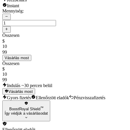
Instant
Mennyiség:
Összesen
$
10
99
Vásárlás most
Összesen
$
10
99
Indulás ~30 percen belül
Vásárlás most
Gyors fizetés
Ellenőrzött eladók
Pénzvisszafizetés
™
BoostRoyal Shield
Így védjük a vásárlásodat
Ellenőrzött eladók