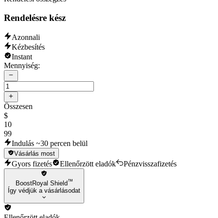
Rendelésre kész
Azonnali
Kézbesítés
Instant
Mennyiség:
Összesen
$
10
99
Indulás ~30 percen belül
Vásárlás most
Gyors fizetés
Ellenőrzött eladók
Pénzvisszafizetés
™
BoostRoyal Shield
Így védjük a vásárlásodat
Ellenőrzött eladók