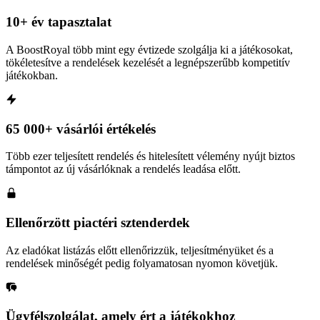
10+ év tapasztalat
A BoostRoyal több mint egy évtizede szolgálja ki a játékosokat,
tökéletesítve a rendelések kezelését a legnépszerűbb kompetitív
játékokban.
65 000+ vásárlói értékelés
Több ezer teljesített rendelés és hitelesített vélemény nyújt biztos
támpontot az új vásárlóknak a rendelés leadása előtt.
Ellenőrzött piactéri sztenderdek
Az eladókat listázás előtt ellenőrizzük, teljesítményüket és a
rendelések minőségét pedig folyamatosan nyomon követjük.
Ügyfélszolgálat, amely ért a játékokhoz