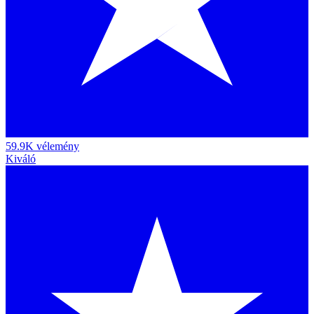
59.9K vélemény
Kiváló