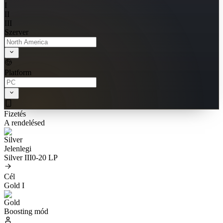
I
II
III
Szerver
Platform
Fizetés
A rendelésed
Jelenlegi
Silver III
0-20 LP
Cél
Gold I
Boosting mód