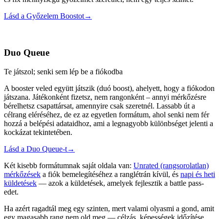
Lásd a Győzelem Boostot
→
Duo Queue
Te játszol; senki sem lép be a fiókodba
A booster veled együtt játszik (duó boost), ahelyett, hogy a fiókodon
játszana. Játékonként fizetsz, nem rangonként – annyi mérkőzésre
bérelhetsz csapattársat, amennyire csak szeretnél. Lassabb út a
célrang eléréséhez, de ez az egyetlen formátum, ahol senki nem fér
hozzá a belépési adataidhoz, ami a legnagyobb különbséget jelenti a
kockázat tekintetében.
Lásd a Duo Queue-t
→
Két kisebb formátumnak saját oldala van:
Unrated (rangsorolatlan)
mérkőzések
a fiók bemelegítéséhez a ranglétrán kívül, és
napi és heti
küldetések
— azok a küldetések, amelyek fejlesztik a battle pass-
edet.
Ha azért ragadtál meg egy szinten, mert valami olyasmi a gond, amit
egy magasabb rang nem old meg — célzás, képességek időzítése