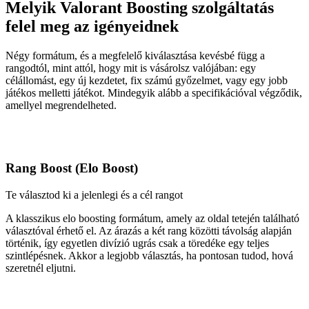
Melyik Valorant Boosting szolgáltatás
felel meg az igényeidnek
Négy formátum, és a megfelelő kiválasztása kevésbé függ a
rangodtól, mint attól, hogy mit is vásárolsz valójában: egy
célállomást, egy új kezdetet, fix számú győzelmet, vagy egy jobb
játékos melletti játékot. Mindegyik alább a specifikációval végződik,
amellyel megrendelheted.
Rang Boost (Elo Boost)
Te választod ki a jelenlegi és a cél rangot
A klasszikus elo boosting formátum, amely az oldal tetején található
választóval érhető el. Az árazás a két rang közötti távolság alapján
történik, így egyetlen divízió ugrás csak a töredéke egy teljes
szintlépésnek. Akkor a legjobb választás, ha pontosan tudod, hová
szeretnél eljutni.