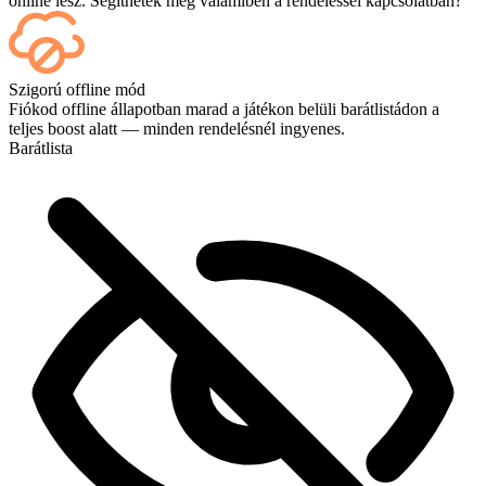
online lesz. Segíthetek még valamiben a rendeléssel kapcsolatban?
Igen – minden mérkőzés megjelenik az irányítópultodon, amint
Szigorú offline mód
véget ér, és ha magukat a játékokat is szeretnéd nézni, add hozzá a
Fiókod offline állapotban marad a játékon belüli barátlistádon a
Streaming szolgáltatást a fizetéskor.
teljes boost alatt — minden rendelésnél ingyenes.
Barátlista