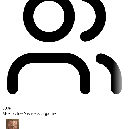
80%
Most active
Necrosis
33 games