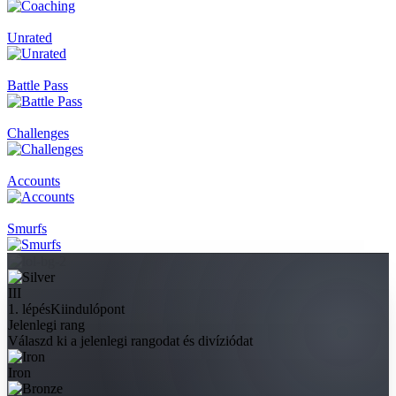
Unrated
Battle Pass
Challenges
Accounts
Smurfs
III
1. lépés
Kiindulópont
Jelenlegi rang
Válaszd ki a jelenlegi rangodat és divíziódat
Iron