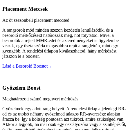
Placement Meccsek
Az öt szezonbeli placement meccsed
A rangsorolt mód minden szezon kezdetén lenullázódik, és a
besoroló mérkőzéseid határozzák meg, hol folytatod. Mivel a
besorolók a rejtett MMR-edet és az eredményeket is figyelembe
veszik, egy tiszta széria magasabbra repít a ranglétrán, mint egy
gyengébb. A rendelési űrlapon kiválaszthatod, hány mérkőzést
játsszon le a booster.
Lásd a Besoroló Boostot
→
Győzelem Boost
Meghatározott számú megnyert mérkőzés
Győzelmek egy adott rang helyett. A rendelési űrlap a jelenlegi RR-
ed és az utolsó néhány győzelmed átlagos RR-nyeresége alapján
árazza be, így a költség pontosan azt tükrözi, amire szükséged van.
Akkor a legjobb, ha már csak egy osztályozóra vagy a szintlépéstől,
és fix mennyiségű győzelmet szeretnél, nem egy teljes szintet.