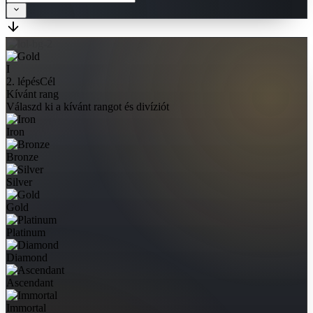
I
2. lépés
Cél
Kívánt rang
Válaszd ki a kívánt rangot és divíziót
Iron
Bronze
Silver
Gold
Platinum
Diamond
Ascendant
Immortal