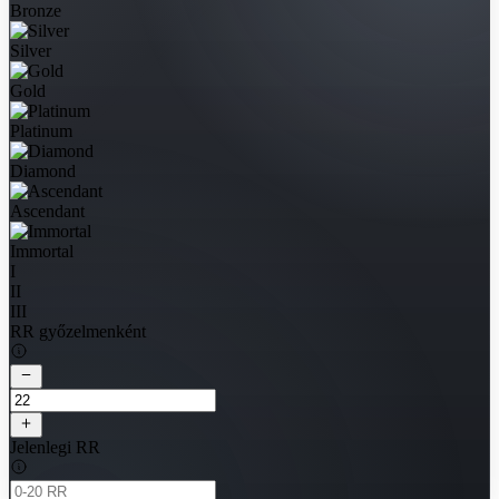
Bronze
Silver
Gold
Platinum
Diamond
Ascendant
Immortal
I
II
III
RR győzelmenként
Jelenlegi RR