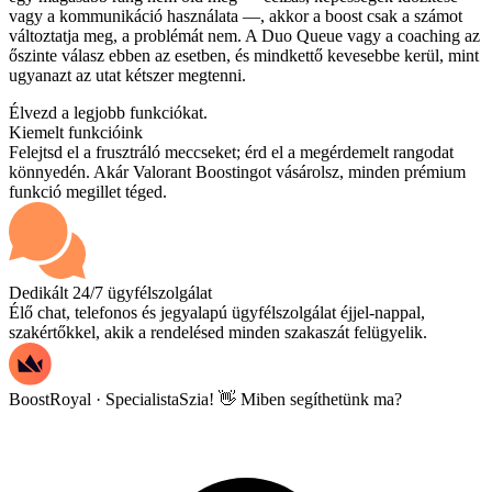
vagy a kommunikáció használata —, akkor a boost csak a számot
változtatja meg, a problémát nem. A Duo Queue vagy a coaching az
őszinte válasz ebben az esetben, és mindkettő kevesebbe kerül, mint
ugyanazt az utat kétszer megtenni.
Élvezd a legjobb funkciókat.
Kiemelt funkcióink
Felejtsd el a frusztráló meccseket; érd el a megérdemelt rangodat
könnyedén. Akár Valorant Boostingot vásárolsz, minden prémium
funkció megillet téged.
Dedikált 24/7 ügyfélszolgálat
Élő chat, telefonos és jegyalapú ügyfélszolgálat éjjel-nappal,
szakértőkkel, akik a rendelésed minden szakaszát felügyelik.
BoostRoyal · Specialista
Szia! 👋 Miben segíthetünk ma?