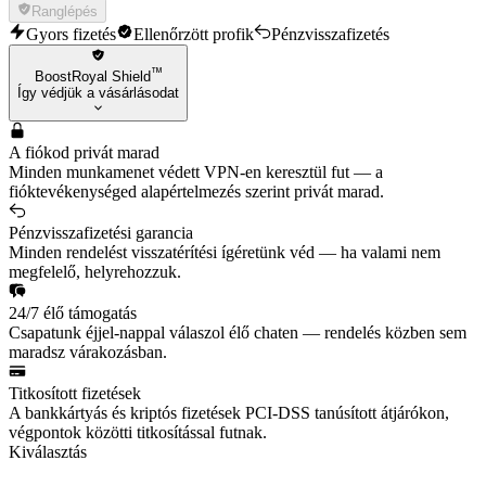
Ranglépés
Gyors fizetés
Ellenőrzött profik
Pénzvisszafizetés
™
BoostRoyal Shield
Így védjük a vásárlásodat
A fiókod privát marad
Minden munkamenet védett VPN-en keresztül fut — a
fióktevékenységed alapértelmezés szerint privát marad.
Pénzvisszafizetési garancia
Minden rendelést visszatérítési ígéretünk véd — ha valami nem
megfelelő, helyrehozzuk.
24/7 élő támogatás
Csapatunk éjjel-nappal válaszol élő chaten — rendelés közben sem
maradsz várakozásban.
Titkosított fizetések
A bankkártyás és kriptós fizetések PCI-DSS tanúsított átjárókon,
végpontok közötti titkosítással futnak.
Kiválasztás