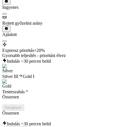
Ingyenes
Rejtett győzelmi arány
Ajánlott
Expressz prioritás
+20%
Gyorsabb teljesítés - prioritást élvez
Indulás ~30 percen belül
Silver III
Gold I
Testreszabás
Összesen
Ranglépés
Összesen
Indulás ~30 percen belül