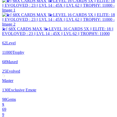
💫[ 68X CARDS MAX ]💫LEVEL 16 CARDS 5X || ELITE: 18 ||
EVOLOVED : 23 || LVL 14 : 45X || LVL 62 || TROPHY: 11000
62
Level
11000
Trophy
68
Maxed
25
Evolved
Master
130
Exclusive Emote
98
Gems
$
69
9