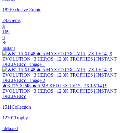
182
Exclusive Emote
293
Gems
$
169
9
Instant
🔥KT15 XP48 🔥 5 MAXED | 3X LV15 | 7X LV14 | 9
EVOLUTION | 3 HEROS | 12.3K TROPHIES | INSTANT
DELIVERY
1511
Collection
12301
Trophy
5
Maxed