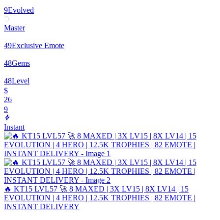
9
Evolved
Master
49
Exclusive Emote
48
Gems
48
Level
$
26
9
Instant
🔥 KT15 LVL57 🚀 8 MAXED | 3X LV15 | 8X LV14 | 15
EVOLUTION | 4 HERO | 12.5K TROPHIES | 82 EMOTE |
INSTANT DELIVERY