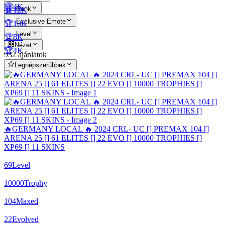
🏆4K
Rank
🏆12K
Exclusive Emote
🏆10K
Level
🏆8K
Nézet
🏆4K
932 ajánlatok
Legnépszerűbbek
🔥GERMANY LOCAL 🔥 2024 CRL- UC [] PREMAX 104 []
ARENA 25 [] 61 ELITES [] 22 EVO [] 10000 TROPHIES []
XP69 [] 11 SKINS
69
Level
10000
Trophy
104
Maxed
22
Evolved