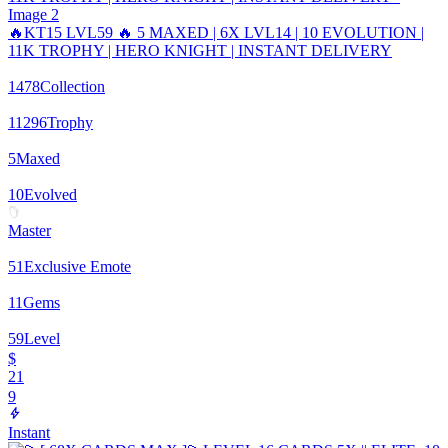
🔥KT15 LVL59 🔥 5 MAXED | 6X LVL14 | 10 EVOLUTION |
11K TROPHY | HERO KNIGHT | INSTANT DELIVERY
1478
Collection
11296
Trophy
5
Maxed
10
Evolved
Master
51
Exclusive Emote
11
Gems
59
Level
$
21
9
Instant