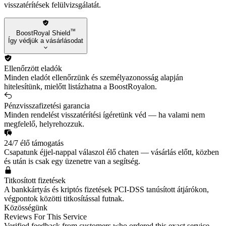
visszatérítések felülvizsgálatát.
™
BoostRoyal Shield
Így védjük a vásárlásodat
Ellenőrzött eladók
Minden eladót ellenőrzünk és személyazonosság alapján
hitelesítünk, mielőtt listázhatna a BoostRoyalon.
Pénzvisszafizetési garancia
Minden rendelést visszatérítési ígéretünk véd — ha valami nem
megfelelő, helyrehozzuk.
24/7 élő támogatás
Csapatunk éjjel-nappal válaszol élő chaten — vásárlás előtt, közben
és után is csak egy üzenetre van a segítség.
Titkosított fizetések
A bankkártyás és kriptós fizetések PCI-DSS tanúsított átjárókon,
végpontok közötti titkosítással futnak.
Közösségünk
Reviews For This Service
Verified feedback from customers who ordered this exact service.