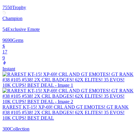
7550
Trophy
Champion
54
Exclusive Emote
9690
Gems
$
17
9
Instant
RAREST KT-15! XP-69! CRL AND GT EMOTES! GT RANK
#38 #105 #538! 2X CRL BADGES! 62X ELITES! 35 EVOS!
10K CUPS! BEST DEAL
300
Collection