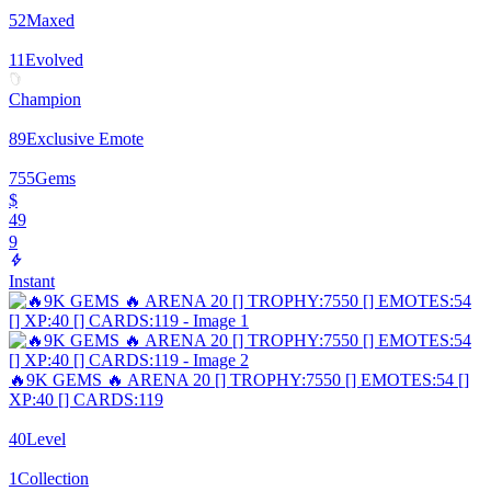
52
Maxed
11
Evolved
Champion
89
Exclusive Emote
755
Gems
$
49
9
Instant
🔥9K GEMS 🔥 ARENA 20 [] TROPHY:7550 [] EMOTES:54 []
XP:40 [] CARDS:119
40
Level
1
Collection