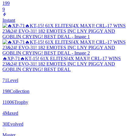
199
9
Instant
🔥XP-71🔥KT-15! 61X ELITES[4X MAX]! CRL-17 WINS
23&24! EVO-31! 182 EMOTES INC LNY PIGGY AND
GOBLIN CRYING! BEST DEAL
71
Level
198
Collection
11006
Trophy
4
Maxed
30
Evolved
Master