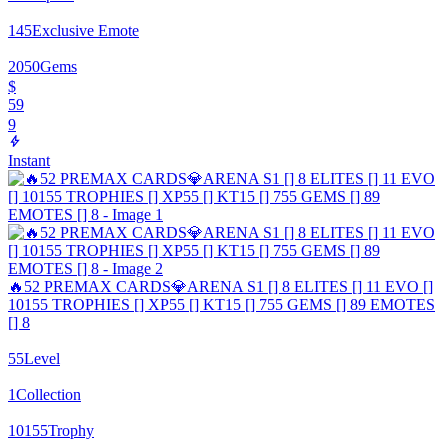
145
Exclusive Emote
2050
Gems
$
59
9
Instant
🔥52 PREMAX CARDS💎ARENA S1 [] 8 ELITES [] 11 EVO []
10155 TROPHIES [] XP55 [] KT15 [] 755 GEMS [] 89 EMOTES
[] 8
55
Level
1
Collection
10155
Trophy