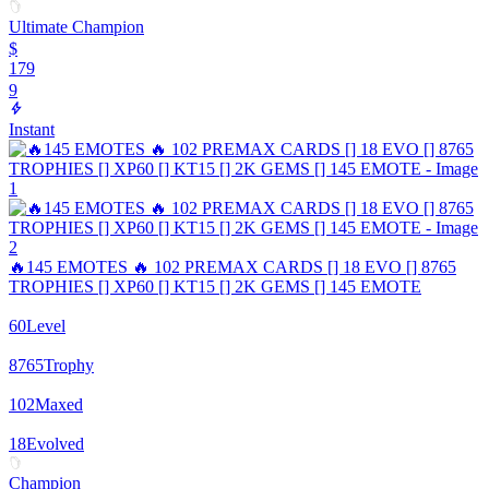
Ultimate Champion
$
179
9
Instant
🔥145 EMOTES 🔥 102 PREMAX CARDS [] 18 EVO [] 8765
TROPHIES [] XP60 [] KT15 [] 2K GEMS [] 145 EMOTE
60
Level
8765
Trophy
102
Maxed
18
Evolved
Champion