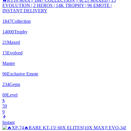
🔥KT16 MAX [ 1847 COLLECTION ] 🚀 21 MAXED | 15
EVOLUTION | 2 HEROS | 14K TROPHY | 96 EMOTE |
INSTANT DELIVERY
1847
Collection
14000
Trophy
21
Maxed
15
Evolved
Master
96
Exclusive Emote
234
Gems
69
Level
$
59
9
Instant