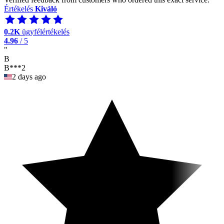
Értékelés
Kiváló
0.2K
ügyfélértékelés
4.96
/ 5
"
B
B***2
2 days ago