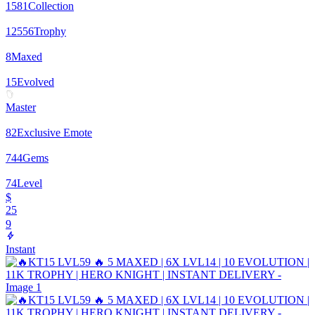
1581
Collection
12556
Trophy
8
Maxed
15
Evolved
Master
82
Exclusive Emote
744
Gems
74
Level
$
25
9
Instant