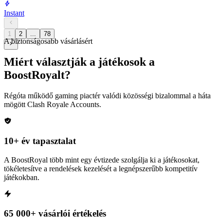
Instant
1
2
...
78
A biztonságosabb vásárlásért
Miért választják a játékosok a
BoostRoyalt?
Régóta működő gaming piactér valódi közösségi bizalommal a háta
mögött
Clash Royale Accounts
.
10+ év tapasztalat
A BoostRoyal több mint egy évtizede szolgálja ki a játékosokat,
tökéletesítve a rendelések kezelését a legnépszerűbb kompetitív
játékokban.
65 000+ vásárlói értékelés