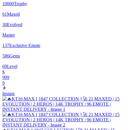
10000
Trophy
61
Maxed
30
Evolved
Master
137
Exclusive Emote
586
Gems
69
Level
$
999
9
Instant