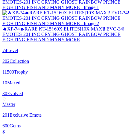
🔥XP-74🔥RARE KT-15! 60X ELITES[10X MAX]! EVO-34!
EMOTES-201 INC CRYING GHOST RAINBOW PRINCE
FIGHTING FISH AND MANY MORE
74
Level
202
Collection
11500
Trophy
10
Maxed
30
Evolved
Master
201
Exclusive Emote
600
Gems
$