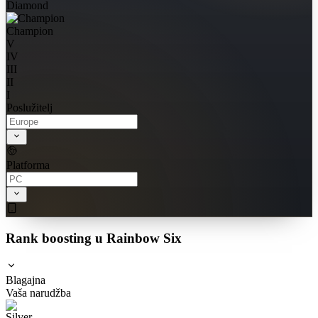
Diamond
Champion
V
IV
III
II
I
Poslužitelj
Platforma
Rank boosting u Rainbow Six
Blagajna
Vaša narudžba