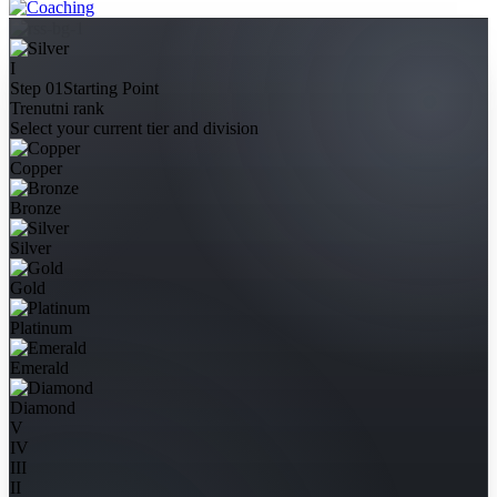
I
Step 01
Starting Point
Trenutni rank
Select your current tier and division
Copper
Bronze
Silver
Gold
Platinum
Emerald
Diamond
V
IV
III
II