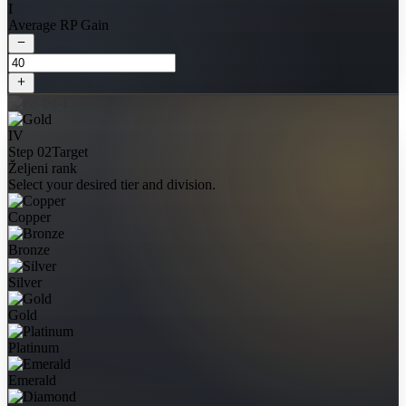
I
Average RP Gain
IV
Step 02
Target
Željeni rank
Select your desired tier and division.
Copper
Bronze
Silver
Gold
Platinum
Emerald