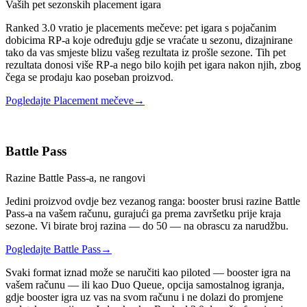
Vaših pet sezonskih placement igara
Ranked 3.0 vratio je placements mečeve: pet igara s pojačanim
dobicima RP-a koje određuju gdje se vraćate u sezonu, dizajnirane
tako da vas smjeste blizu vašeg rezultata iz prošle sezone. Tih pet
rezultata donosi više RP-a nego bilo kojih pet igara nakon njih, zbog
čega se prodaju kao poseban proizvod.
Pogledajte Placement mečeve
→
Battle Pass
Razine Battle Pass-a, ne rangovi
Jedini proizvod ovdje bez vezanog ranga: booster brusi razine Battle
Pass-a na vašem računu, gurajući ga prema završetku prije kraja
sezone. Vi birate broj razina — do 50 — na obrascu za narudžbu.
Pogledajte Battle Pass
→
Svaki format iznad može se naručiti kao piloted — booster igra na
vašem računu — ili kao Duo Queue, opcija samostalnog igranja,
gdje booster igra uz vas na svom računu i ne dolazi do promjene