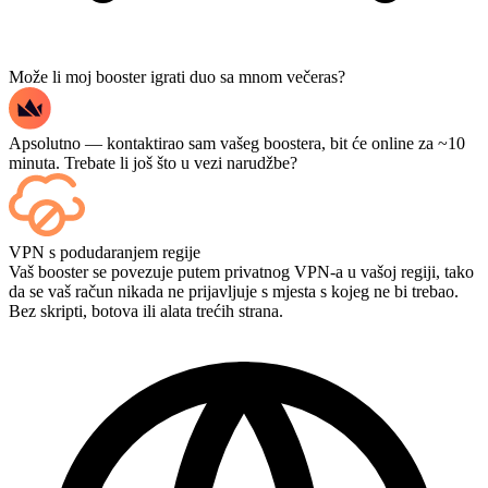
Može li moj booster igrati duo sa mnom večeras?
Apsolutno — kontaktirao sam vašeg boostera, bit će online za ~10
minuta. Trebate li još što u vezi narudžbe?
Da — svaki se meč prikazuje na tvojoj nadzornoj ploči čim završi, a
VPN s podudaranjem regije
ako želiš gledati same igre, dodaj Streaming na blagajni.
Vaš booster se povezuje putem privatnog VPN-a u vašoj regiji, tako
da se vaš račun nikada ne prijavljuje s mjesta s kojeg ne bi trebao.
Bez skripti, botova ili alata trećih strana.