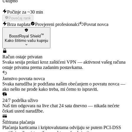
Ukupno
Počinje za ~30 min
Povećaj rank
Brza naplata
Provjereni profesionalci
Povrat novca
™
BoostRoyal Shield
Kako štitimo vašu kupnju
Račun ostaje privatan
Svaka sesija prolazi kroz zaštićeni VPN — aktivnost vašeg računa
ostaje privatna prema zadanim postavkama.
Jamstvo povrata novca
Svaka narudžba je podržana našim obećanjem o povratu novca —
ako nešto ne prođe kako treba, mi ćemo to ispraviti.
24/7 podrška uživo
Naš tim odgovara na live chat 24 sata dnevno — nikada nećete
čekati usred narudžbe.
Šifrirana plaćanja
Plaćanja karticama i kriptovalutama odvijaju se putem PCI-DSS