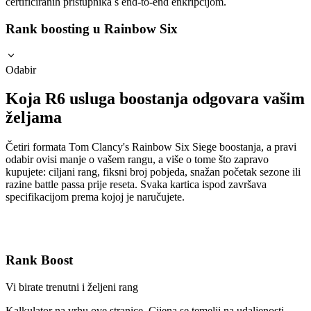
certificiranih pristupnika s end-to-end enkripcijom.
Rank boosting u Rainbow Six
Odabir
Koja R6 usluga boostanja odgovara vašim
željama
Četiri formata Tom Clancy's Rainbow Six Siege boostanja, a pravi
odabir ovisi manje o vašem rangu, a više o tome što zapravo
kupujete: ciljani rang, fiksni broj pobjeda, snažan početak sezone ili
razine battle passa prije reseta. Svaka kartica ispod završava
specifikacijom prema kojoj je naručujete.
Rank Boost
Vi birate trenutni i željeni rang
Kalkulator na vrhu ove stranice. Cijena se temelji na udaljenosti