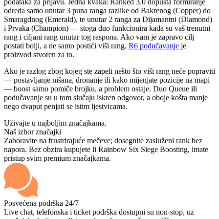
podataka za prijavu. Jedna kvaka: Ranked 3.0 dopušta formiranje
odreda samo unutar 3 puna ranga razlike od Bakrenog (Copper) do
Smaragdnog (Emerald), te unutar 2 ranga za Dijamantni (Diamond)
i Prvaka (Champion) — stoga duo funkcionira kada su vaš trenutni
rang i ciljani rang unutar tog raspona. Ako vam je zapravo cilj
postati bolji, a ne samo postići viši rang,
R6 podučavanje
je
proizvod stvoren za to.
Ako je razlog zbog kojeg ste zapeli nešto što viši rang neće popraviti
— postavljanje nišana, dronanje ili kako mijenjate pozicije na mapi
— boost samo pomiče brojku, a problem ostaje. Duo Queue ili
podučavanje su u tom slučaju iskren odgovor, a oboje košta manje
nego dvaput penjati se istim ljestvicama.
Uživajte u najboljim značajkama.
Naš izbor značajki
Zaboravite na frustrirajuće mečeve; dosegnite zasluženi rank bez
napora. Bez obzira kupujete li Rainbow Six Siege Boosting, imate
pristup svim premium značajkama.
Posvećena podrška 24/7
Live chat, telefonska i ticket podrška dostupni su non-stop, uz