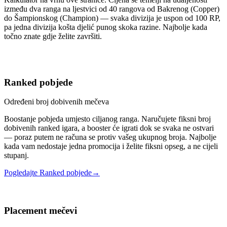
između dva ranga na ljestvici od 40 rangova od Bakrenog (Copper)
do Šampionskog (Champion) — svaka divizija je uspon od 100 RP,
pa jedna divizija košta djelić punog skoka razine. Najbolje kada
točno znate gdje želite završiti.
Ranked pobjede
Određeni broj dobivenih mečeva
Boostanje pobjeda umjesto ciljanog ranga. Naručujete fiksni broj
dobivenih ranked igara, a booster će igrati dok se svaka ne ostvari
— poraz putem ne računa se protiv vašeg ukupnog broja. Najbolje
kada vam nedostaje jedna promocija i želite fiksni opseg, a ne cijeli
stupanj.
Pogledajte Ranked pobjede
→
Placement mečevi