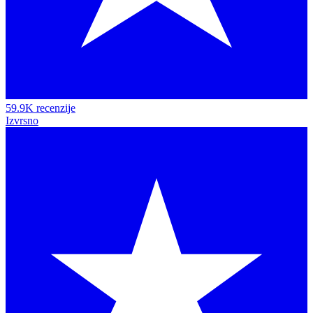
59.9K recenzije
Izvrsno