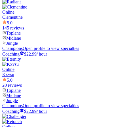
Online
Clementine
5.0
145 reviews
Toplane
Midlane
Jungle
Champions
Open profile to view specialties
Coaching
$22.99
/ hour
Online
Kxvsu
5.0
20 reviews
Toplane
Midlane
Jungle
Champions
Open profile to view specialties
Coaching
$22.99
/ hour
Online