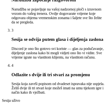
Narudžba se pojavljuje na vašoj nadzornoj ploči s izravnom
vezom do vašeg trenera. Ovdje dogovarate vrijeme koje
odgovara objema vremenskim zonama i šaljete sve što želite
da se pregleda.
3
Sesija se odvija putem glasa i dijeljenja zaslona
Discord je ono što gotovo svi koriste — glas za podučavanje,
dijeljenje zaslona kako bi mogli vidjeti ono što vi vidite. Sve
vrijeme igrate na vlastitom klijentu, na vlastitom računu.
4
Odlazite s dvije ili tri stvari za promjenu
Sesija koja završi popisom od dvadeset ispravaka nije uspjela.
Želiš dvije ili tri stvari koje možeš imati na umu tijekom igre i
način kako ih vježbati.
Sesija uživo