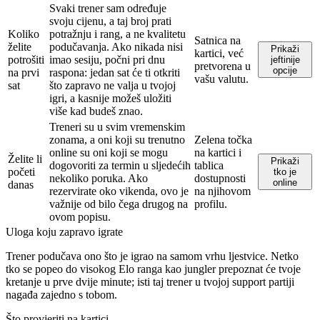
Svaki trener sam određuje
svoju cijenu, a taj broj prati
Koliko
potražnju i rang, a ne kvalitetu
Satnica na
želite
podučavanja. Ako nikada nisi
Prikaži
kartici, već
potrošiti
imao sesiju, počni pri dnu
jeftinije
pretvorena u
opcije
na prvi
raspona: jedan sat će ti otkriti
vašu valutu.
sat
što zapravo ne valja u tvojoj
igri, a kasnije možeš uložiti
više kad budeš znao.
Treneri su u svim vremenskim
zonama, a oni koji su trenutno
Zelena točka
online su oni koji se mogu
na kartici i
Želite li
Prikaži
dogovoriti za termin u sljedećih
tablica
početi
tko je
nekoliko poruka. Ako
dostupnosti
online
danas
rezervirate oko vikenda, ovo je
na njihovom
važnije od bilo čega drugog na
profilu.
ovom popisu.
Uloga koju zapravo igrate
Trener podučava ono što je igrao na samom vrhu ljestvice. Netko
tko se popeo do visokog Elo ranga kao jungler prepoznat će tvoje
kretanje u prve dvije minute; isti taj trener u tvojoj support partiji
nagađa zajedno s tobom.
Što provjeriti na kartici