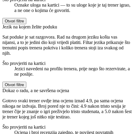
Oznake uloga na kartici — to su uloge koje je taj trener igrao,
a ne one o kojima će govoriti.
Otvori filtre
Jezik na kojem želite poduku
Sat poduke je sat razgovora. Rad na drugom jeziku košta vas
nijansi, a to je jedini dio koji vrijedi platiti. Filtar jezika prikazuje što
trenutni popis trenera pokriva i koliko trenera stoji iza svakog od
njih.
Što provjeriti na kartici
Jezici navedeni na profilu trenera, prije nego što rezervirate, a
ne poslije.
Otvori filtre
Dokaz o radu, a ne savršena ocjena
Gotovo svaki trener ovdje ima ocjenu iznad 4.9, pa sama ocjena
nikoga ne izdvaja. Broj pored nje to čini: 4.9 nakon tristo sesija je
trener čije je znanje o igri preživjelo tristo studenata, a 5.0 nakon šest
je trener kojeg još nitko nije testirao.
Što provjeriti na kartici
Ocjena i broj recenzija zajedno, te povijest povratnih