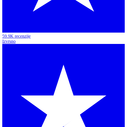
59.9K recenzije
Izvrsno