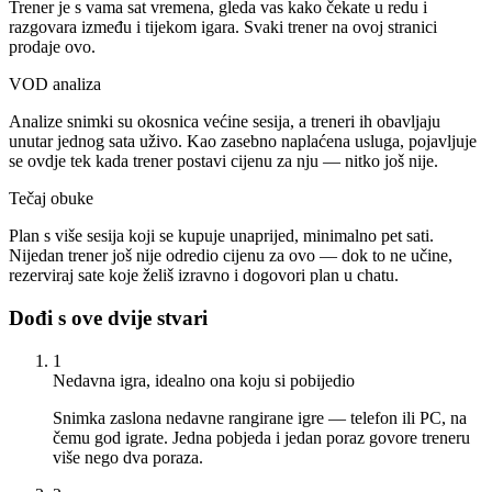
Trener je s vama sat vremena, gleda vas kako čekate u redu i
razgovara između i tijekom igara. Svaki trener na ovoj stranici
prodaje ovo.
VOD analiza
Analize snimki su okosnica većine sesija, a treneri ih obavljaju
unutar jednog sata uživo. Kao zasebno naplaćena usluga, pojavljuje
se ovdje tek kada trener postavi cijenu za nju — nitko još nije.
Tečaj obuke
Plan s više sesija koji se kupuje unaprijed, minimalno pet sati.
Nijedan trener još nije odredio cijenu za ovo — dok to ne učine,
rezerviraj sate koje želiš izravno i dogovori plan u chatu.
Dođi s ove dvije stvari
1
Nedavna igra, idealno ona koju si pobijedio
Snimka zaslona nedavne rangirane igre — telefon ili PC, na
čemu god igrate. Jedna pobjeda i jedan poraz govore treneru
više nego dva poraza.