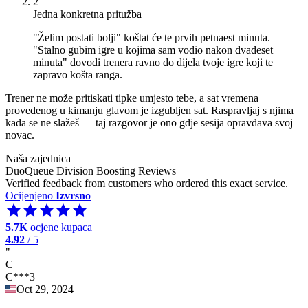
2
Jedna konkretna pritužba
"Želim postati bolji" koštat će te prvih petnaest minuta.
"Stalno gubim igre u kojima sam vodio nakon dvadeset
minuta" dovodi trenera ravno do dijela tvoje igre koji te
zapravo košta ranga.
Trener ne može pritiskati tipke umjesto tebe, a sat vremena
provedenog u kimanju glavom je izgubljen sat. Raspravljaj s njima
kada se ne slažeš — taj razgovor je ono gdje sesija opravdava svoj
novac.
Naša zajednica
DuoQueue Division Boosting Reviews
Verified feedback from customers who ordered this exact service.
Ocijenjeno
Izvrsno
5.7K
ocjene kupaca
4.92
/ 5
"
C
C***3
Oct 29, 2024