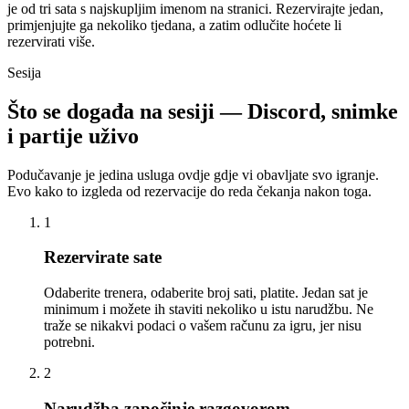
je od tri sata s najskupljim imenom na stranici. Rezervirajte jedan,
primjenjujte ga nekoliko tjedana, a zatim odlučite hoćete li
rezervirati više.
Sesija
Što se događa na sesiji — Discord, snimke
i partije uživo
Podučavanje je jedina usluga ovdje gdje vi obavljate svo igranje.
Evo kako to izgleda od rezervacije do reda čekanja nakon toga.
1
Rezervirate sate
Odaberite trenera, odaberite broj sati, platite. Jedan sat je
minimum i možete ih staviti nekoliko u istu narudžbu. Ne
traže se nikakvi podaci o vašem računu za igru, jer nisu
potrebni.
2
Narudžba započinje razgovorom