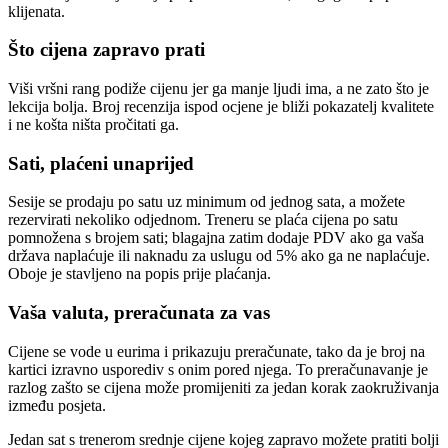
klijenata.
Što cijena zapravo prati
Viši vršni rang podiže cijenu jer ga manje ljudi ima, a ne zato što je
lekcija bolja. Broj recenzija ispod ocjene je bliži pokazatelj kvalitete
i ne košta ništa pročitati ga.
Sati, plaćeni unaprijed
Sesije se prodaju po satu uz minimum od jednog sata, a možete
rezervirati nekoliko odjednom. Treneru se plaća cijena po satu
pomnožena s brojem sati; blagajna zatim dodaje PDV ako ga vaša
država naplaćuje ili naknadu za uslugu od 5% ako ga ne naplaćuje.
Oboje je stavljeno na popis prije plaćanja.
Vaša valuta, preračunata za vas
Cijene se vode u eurima i prikazuju preračunate, tako da je broj na
kartici izravno usporediv s onim pored njega. To preračunavanje je
razlog zašto se cijena može promijeniti za jedan korak zaokruživanja
između posjeta.
Jedan sat s trenerom srednje cijene kojeg zapravo možete pratiti bolji