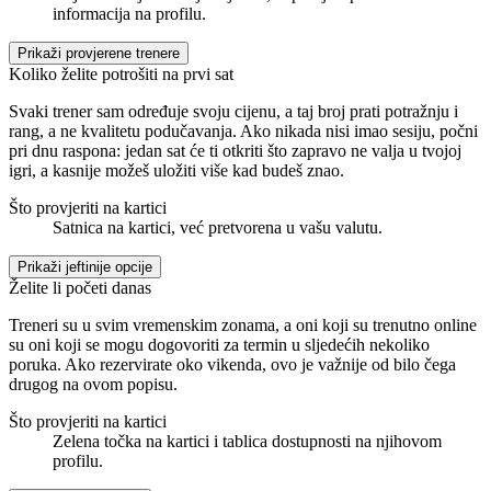
informacija na profilu.
Prikaži provjerene trenere
Koliko želite potrošiti na prvi sat
Svaki trener sam određuje svoju cijenu, a taj broj prati potražnju i
rang, a ne kvalitetu podučavanja. Ako nikada nisi imao sesiju, počni
pri dnu raspona: jedan sat će ti otkriti što zapravo ne valja u tvojoj
igri, a kasnije možeš uložiti više kad budeš znao.
Što provjeriti na kartici
Satnica na kartici, već pretvorena u vašu valutu.
Prikaži jeftinije opcije
Želite li početi danas
Treneri su u svim vremenskim zonama, a oni koji su trenutno online
su oni koji se mogu dogovoriti za termin u sljedećih nekoliko
poruka. Ako rezervirate oko vikenda, ovo je važnije od bilo čega
drugog na ovom popisu.
Što provjeriti na kartici
Zelena točka na kartici i tablica dostupnosti na njihovom
profilu.