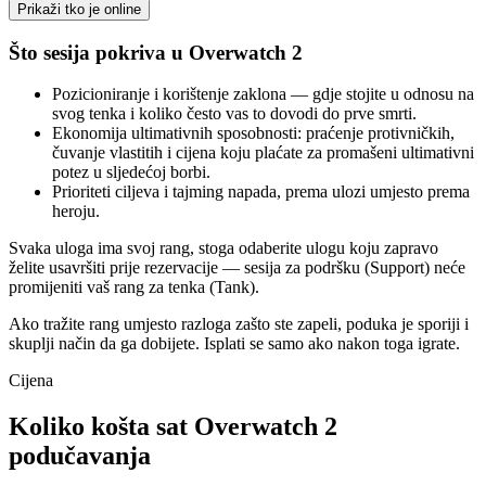
Prikaži tko je online
Što sesija pokriva u Overwatch 2
Pozicioniranje i korištenje zaklona — gdje stojite u odnosu na
svog tenka i koliko često vas to dovodi do prve smrti.
Ekonomija ultimativnih sposobnosti: praćenje protivničkih,
čuvanje vlastitih i cijena koju plaćate za promašeni ultimativni
potez u sljedećoj borbi.
Prioriteti ciljeva i tajming napada, prema ulozi umjesto prema
heroju.
Svaka uloga ima svoj rang, stoga odaberite ulogu koju zapravo
želite usavršiti prije rezervacije — sesija za podršku (Support) neće
promijeniti vaš rang za tenka (Tank).
Ako tražite rang umjesto razloga zašto ste zapeli, poduka je sporiji i
skuplji način da ga dobijete. Isplati se samo ako nakon toga igrate.
Cijena
Koliko košta sat Overwatch 2
podučavanja