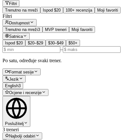
Filtri
Trenutno na mreži
Ispod $20
100+ recenzija
Moji favoriti
Filtri
Dostupnost
Trenutno na mreži
3
MVP treneri
Moji favoriti
Satnica
Ispod $20
$20–$29
$30–$49
$50+
–
Po satu, određuje svaki trener.
Format sesije
Jezik
English
3
Ocjene i recenzije
Poslužitelj
3 treneri
Najbolji odabiri