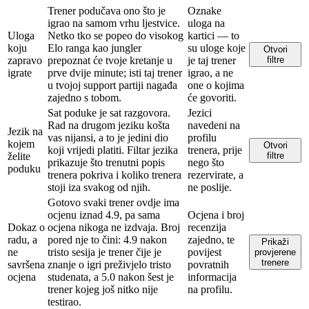
Trener podučava ono što je
Oznake
igrao na samom vrhu ljestvice.
uloga na
Uloga
Netko tko se popeo do visokog
kartici — to
koju
Elo ranga kao jungler
su uloge koje
Otvori
zapravo
prepoznat će tvoje kretanje u
je taj trener
filtre
igrate
prve dvije minute; isti taj trener
igrao, a ne
u tvojoj support partiji nagađa
one o kojima
zajedno s tobom.
će govoriti.
Sat poduke je sat razgovora.
Jezici
Rad na drugom jeziku košta
navedeni na
Jezik na
vas nijansi, a to je jedini dio
profilu
kojem
Otvori
koji vrijedi platiti. Filtar jezika
trenera, prije
želite
filtre
prikazuje što trenutni popis
nego što
poduku
trenera pokriva i koliko trenera
rezervirate, a
stoji iza svakog od njih.
ne poslije.
Gotovo svaki trener ovdje ima
ocjenu iznad 4.9, pa sama
Ocjena i broj
Dokaz o
ocjena nikoga ne izdvaja. Broj
recenzija
radu, a
pored nje to čini: 4.9 nakon
zajedno, te
Prikaži
ne
tristo sesija je trener čije je
povijest
provjerene
trenere
savršena
znanje o igri preživjelo tristo
povratnih
ocjena
studenata, a 5.0 nakon šest je
informacija
trener kojeg još nitko nije
na profilu.
testirao.