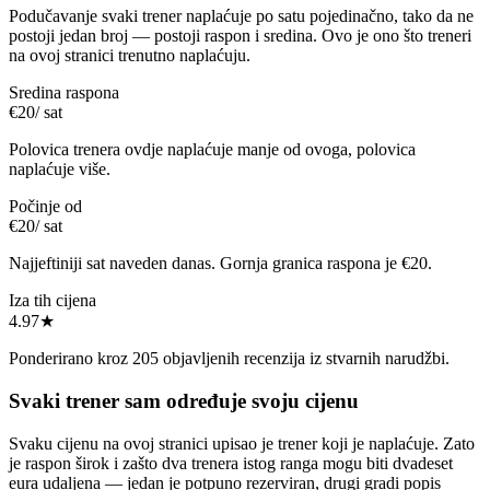
Podučavanje svaki trener naplaćuje po satu pojedinačno, tako da ne
postoji jedan broj — postoji raspon i sredina. Ovo je ono što treneri
na ovoj stranici trenutno naplaćuju.
Sredina raspona
€20
/ sat
Polovica trenera ovdje naplaćuje manje od ovoga, polovica
naplaćuje više.
Počinje od
€20
/ sat
Najjeftiniji sat naveden danas. Gornja granica raspona je €20.
Iza tih cijena
4.97
★
Ponderirano kroz 205 objavljenih recenzija iz stvarnih narudžbi.
Svaki trener sam određuje svoju cijenu
Svaku cijenu na ovoj stranici upisao je trener koji je naplaćuje. Zato
je raspon širok i zašto dva trenera istog ranga mogu biti dvadeset
eura udaljena — jedan je potpuno rezerviran, drugi gradi popis