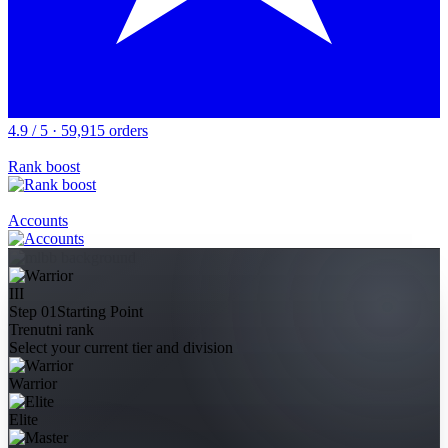
4.9 / 5 · 59,915 orders
Rank boost
Accounts
III
Step 01
Starting Point
Trenutni rank
Select your current tier and division
Warrior
Elite