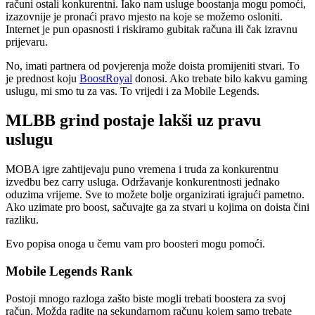
računi ostali konkurentni. Iako nam usluge boostanja mogu pomoći,
izazovnije je pronaći pravo mjesto na koje se možemo osloniti.
Internet je pun opasnosti i riskiramo gubitak računa ili čak izravnu
prijevaru.
No, imati partnera od povjerenja može doista promijeniti stvari. To
je prednost koju
BoostRoyal
donosi. Ako trebate bilo kakvu gaming
uslugu, mi smo tu za vas. To vrijedi i za Mobile Legends.
MLBB grind postaje lakši uz pravu
uslugu
MOBA igre zahtijevaju puno vremena i truda za konkurentnu
izvedbu bez carry usluga. Održavanje konkurentnosti jednako
oduzima vrijeme. Sve to možete bolje organizirati igrajući pametno.
Ako uzimate pro boost, sačuvajte ga za stvari u kojima on doista čini
razliku.
Evo popisa onoga u čemu vam pro boosteri mogu pomoći.
Mobile Legends Rank
Postoji mnogo razloga zašto biste mogli trebati boostera za svoj
račun. Možda radite na sekundarnom računu kojem samo trebate