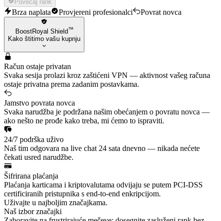
Povećaj rank
Brza naplata
Provjereni profesionalci
Povrat novca
™
BoostRoyal Shield
Kako štitimo vašu kupnju
Račun ostaje privatan
Svaka sesija prolazi kroz zaštićeni VPN — aktivnost vašeg računa
ostaje privatna prema zadanim postavkama.
Jamstvo povrata novca
Svaka narudžba je podržana našim obećanjem o povratu novca —
ako nešto ne prođe kako treba, mi ćemo to ispraviti.
24/7 podrška uživo
Naš tim odgovara na live chat 24 sata dnevno — nikada nećete
čekati usred narudžbe.
Šifrirana plaćanja
Plaćanja karticama i kriptovalutama odvijaju se putem PCI-DSS
certificiranih pristupnika s end-to-end enkripcijom.
Uživajte u najboljim značajkama.
Naš izbor značajki
Zaboravite na frustrirajuće mečeve; dosegnite zasluženi rank bez