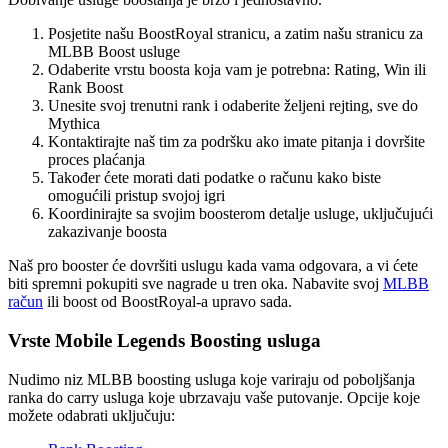
Posjetite našu BoostRoyal stranicu, a zatim našu stranicu za
MLBB Boost usluge
Odaberite vrstu boosta koja vam je potrebna: Rating, Win ili
Rank Boost
Unesite svoj trenutni rank i odaberite željeni rejting, sve do
Mythica
Kontaktirajte naš tim za podršku ako imate pitanja i dovršite
proces plaćanja
Također ćete morati dati podatke o računu kako biste
omogućili pristup svojoj igri
Koordinirajte sa svojim boosterom detalje usluge, uključujući
zakazivanje boosta
Naš pro booster će dovršiti uslugu kada vama odgovara, a vi ćete
biti spremni pokupiti sve nagrade u tren oka. Nabavite svoj
MLBB
račun
ili boost od BoostRoyal-a upravo sada.
Vrste Mobile Legends Boosting usluga
Nudimo niz MLBB boosting usluga koje variraju od poboljšanja
ranka do carry usluga koje ubrzavaju vaše putovanje. Opcije koje
možete odabrati uključuju: