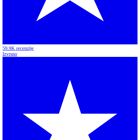
59.9K recenzije
Izvrsno