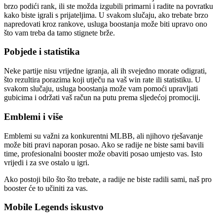
brzo podići rank, ili ste možda izgubili primarni i radite na povratku
kako biste igrali s prijateljima. U svakom slučaju, ako trebate brzo
napredovati kroz rankove, usluga boostanja može biti upravo ono
što vam treba da tamo stignete brže.
Pobjede i statistika
Neke partije nisu vrijedne igranja, ali ih svejedno morate odigrati,
što rezultira porazima koji utječu na vaš win rate ili statistiku. U
svakom slučaju, usluga boostanja može vam pomoći upravljati
gubicima i održati vaš račun na putu prema sljedećoj promociji.
Emblemi i više
Emblemi su važni za konkurentni MLBB, ali njihovo rješavanje
može biti pravi naporan posao. Ako se radije ne biste sami bavili
time, profesionalni booster može obaviti posao umjesto vas. Isto
vrijedi i za sve ostalo u igri.
Ako postoji bilo što što trebate, a radije ne biste radili sami, naš pro
booster će to učiniti za vas.
Mobile Legends iskustvo