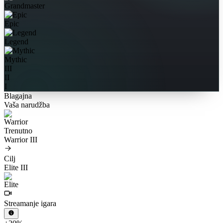
Grandmaster
Epic
Legend
Mythic
III
II
I
Blagajna
Vaša narudžba
Trenutno
Warrior III
Cilj
Elite III
Streamanje igara