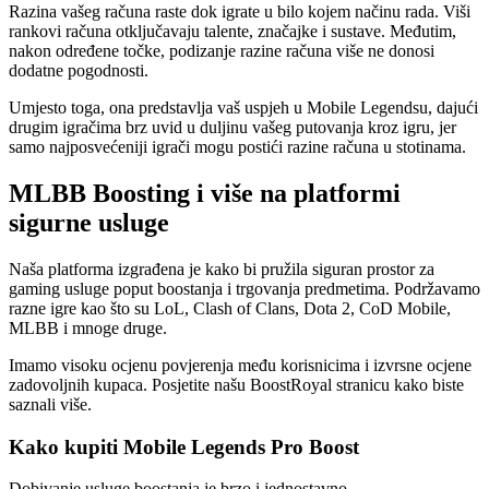
Razina vašeg računa raste dok igrate u bilo kojem načinu rada. Viši
rankovi računa otključavaju talente, značajke i sustave. Međutim,
nakon određene točke, podizanje razine računa više ne donosi
dodatne pogodnosti.
Umjesto toga, ona predstavlja vaš uspjeh u Mobile Legendsu, dajući
drugim igračima brz uvid u duljinu vašeg putovanja kroz igru, jer
samo najposvećeniji igrači mogu postići razine računa u stotinama.
MLBB Boosting i više na platformi
sigurne usluge
Naša platforma izgrađena je kako bi pružila siguran prostor za
gaming usluge poput boostanja i trgovanja predmetima. Podržavamo
razne igre kao što su LoL, Clash of Clans, Dota 2, CoD Mobile,
MLBB i mnoge druge.
Imamo visoku ocjenu povjerenja među korisnicima i izvrsne ocjene
zadovoljnih kupaca. Posjetite našu BoostRoyal stranicu kako biste
saznali više.
Kako kupiti Mobile Legends Pro Boost
Dobivanje usluge boostanja je brzo i jednostavno.