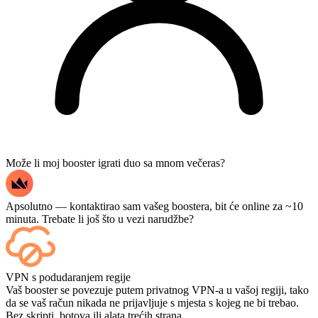
Može li moj booster igrati duo sa mnom večeras?
Apsolutno — kontaktirao sam vašeg boostera, bit će online za ~10
minuta. Trebate li još što u vezi narudžbe?
Da — svaki se meč prikazuje na tvojoj nadzornoj ploči čim završi, a
VPN s podudaranjem regije
ako želiš gledati same igre, dodaj Streaming na blagajni.
Vaš booster se povezuje putem privatnog VPN-a u vašoj regiji, tako
da se vaš račun nikada ne prijavljuje s mjesta s kojeg ne bi trebao.
Bez skripti, botova ili alata trećih strana.