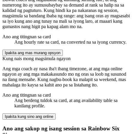
numerong ito ay sumusubaybay sa demand at rank sa halip na sa
kalidad ng pagtuturo. Kung hindi ka pa nakaranas ng session,
magsimula sa bandang ibaba ng range: ang isang oras ay magsasabi
sa iyo kung ano ang tunay na mali sa iyong laro, at maaari kang
gumastos nang higit pa kapag alam mo na.
Ano ang titingnan sa card
Ang hourly rate sa card, na converted na sa iyong currency.
Ipakita ang mas murang opsyon
Kung nais mong magsimula ngayon
Ang mga coach ay nasa iba't ibang timezone, at ang mga online
ngayon ay ang mga makakasundo mo ng oras sa loob ng susunod
na ilang mensahe. Kung nagbu-book ka malapit sa weekend, mas
mahalaga ito kaysa sa kahit ano pa sa listahang ito.
Ano ang titingnan sa card
Ang berdeng tuldok sa card, at ang availability table sa
kanilang profile.
Ipakita kung sino ang online
Ano ang sakop ng isang session sa Rainbow Six