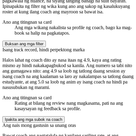
pagkawala ng nuance, na siyang tanging bahagi na sulit bayaran.
Ipinapakita ng filter ng wika kung ano ang sakop ng kasalukuyang
roster at kung ilang coach ang mayroon sa bawat isa.
Ano ang titingnan sa card
Ang mga wikang nakalista sa profile ng coach, bago ka mag-
book sa halip na pagkatapos.
Buksan ang mga filter
Isang track record, hindi perpektong marka
Halos lahat ng coach dito ay nasa itaas ng 4.9, kaya ang rating
mismo ay hindi nakakapagbukod sa kanila. Ang numero sa tabi nito
ang gumagawa nito: ang 4.9 sa loob ng tatlong daang session ay
isang coach na ang kaalaman sa laro ay nakalampas sa tatlong daang
estudyante, at ang 5.0 sa loob ng anim ay isang coach na hindi pa
nasusubukan ng marami.
Ano ang titingnan sa card
Rating at bilang ng review nang magkasama, pati na ang
kasaysayan ng feedback sa profile.
Ipakita ang mga subok na coach
Ang nais mong gastusin sa unang oras
Bawat coach ang nagtatakda ng kanilang sariling rate, at ang