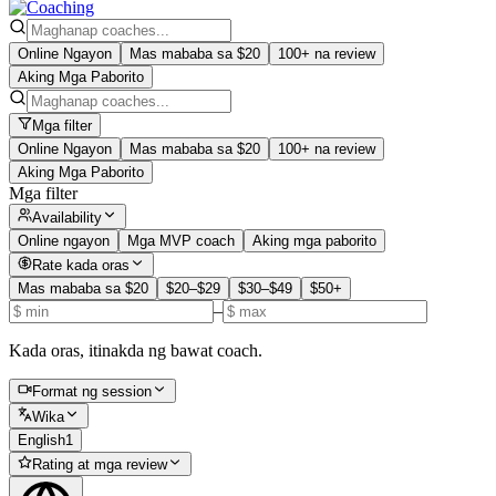
Online Ngayon
Mas mababa sa $20
100+ na review
Aking Mga Paborito
Mga filter
Online Ngayon
Mas mababa sa $20
100+ na review
Aking Mga Paborito
Mga filter
Availability
Online ngayon
Mga MVP coach
Aking mga paborito
Rate kada oras
Mas mababa sa $20
$20–$29
$30–$49
$50+
–
Kada oras, itinakda ng bawat coach.
Format ng session
Wika
English
1
Rating at mga review