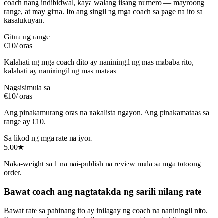
coach nang indibidwal, kaya walang iisang numero — mayroong
range, at may gitna. Ito ang singil ng mga coach sa page na ito sa
kasalukuyan.
Gitna ng range
€10
/ oras
Kalahati ng mga coach dito ay naniningil ng mas mababa rito,
kalahati ay naniningil ng mas mataas.
Nagsisimula sa
€10
/ oras
Ang pinakamurang oras na nakalista ngayon. Ang pinakamataas sa
range ay €10.
Sa likod ng mga rate na iyon
5.00
★
Naka-weight sa 1 na nai-publish na review mula sa mga totoong
order.
Bawat coach ang nagtatakda ng sarili nilang rate
Bawat rate sa pahinang ito ay inilagay ng coach na naniningil nito.