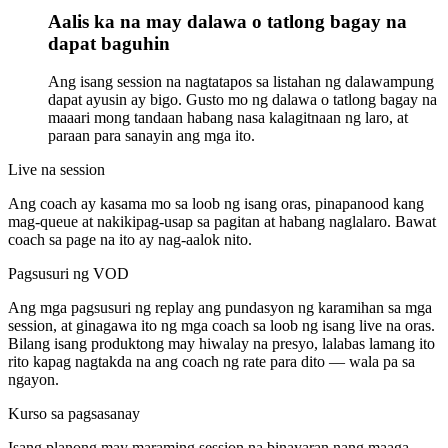
Aalis ka na may dalawa o tatlong bagay na
dapat baguhin
Ang isang session na nagtatapos sa listahan ng dalawampung
dapat ayusin ay bigo. Gusto mo ng dalawa o tatlong bagay na
maaari mong tandaan habang nasa kalagitnaan ng laro, at
paraan para sanayin ang mga ito.
Live na session
Ang coach ay kasama mo sa loob ng isang oras, pinapanood kang
mag-queue at nakikipag-usap sa pagitan at habang naglalaro. Bawat
coach sa page na ito ay nag-aalok nito.
Pagsusuri ng VOD
Ang mga pagsusuri ng replay ang pundasyon ng karamihan sa mga
session, at ginagawa ito ng mga coach sa loob ng isang live na oras.
Bilang isang produktong may hiwalay na presyo, lalabas lamang ito
rito kapag nagtakda na ang coach ng rate para dito — wala pa sa
ngayon.
Kurso sa pagsasanay
Isang planong may maraming session na binayaran nang maaga,