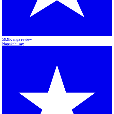
59.9K mga review
Napakahusay