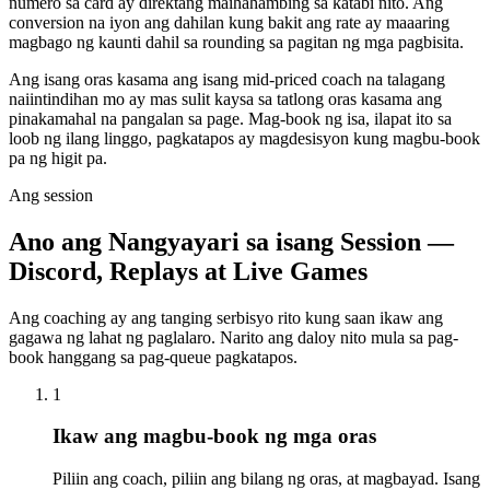
numero sa card ay direktang maihahambing sa katabi nito. Ang
conversion na iyon ang dahilan kung bakit ang rate ay maaaring
magbago ng kaunti dahil sa rounding sa pagitan ng mga pagbisita.
Ang isang oras kasama ang isang mid-priced coach na talagang
naiintindihan mo ay mas sulit kaysa sa tatlong oras kasama ang
pinakamahal na pangalan sa page. Mag-book ng isa, ilapat ito sa
loob ng ilang linggo, pagkatapos ay magdesisyon kung magbu-book
pa ng higit pa.
Ang session
Ano ang Nangyayari sa isang Session —
Discord, Replays at Live Games
Ang coaching ay ang tanging serbisyo rito kung saan ikaw ang
gagawa ng lahat ng paglalaro. Narito ang daloy nito mula sa pag-
book hanggang sa pag-queue pagkatapos.
1
Ikaw ang magbu-book ng mga oras
Piliin ang coach, piliin ang bilang ng oras, at magbayad. Isang