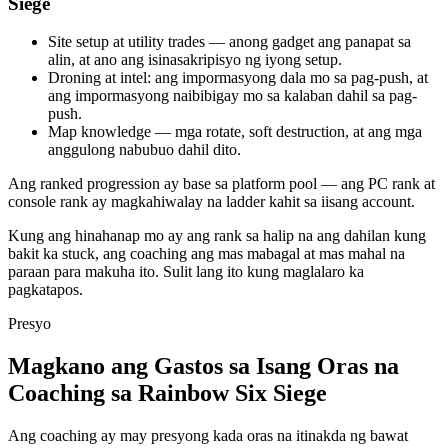
Siege
Site setup at utility trades — anong gadget ang panapat sa
alin, at ano ang isinasakripisyo ng iyong setup.
Droning at intel: ang impormasyong dala mo sa pag-push, at
ang impormasyong naibibigay mo sa kalaban dahil sa pag-
push.
Map knowledge — mga rotate, soft destruction, at ang mga
anggulong nabubuo dahil dito.
Ang ranked progression ay base sa platform pool — ang PC rank at
console rank ay magkahiwalay na ladder kahit sa iisang account.
Kung ang hinahanap mo ay ang rank sa halip na ang dahilan kung
bakit ka stuck, ang coaching ang mas mabagal at mas mahal na
paraan para makuha ito. Sulit lang ito kung maglalaro ka
pagkatapos.
Presyo
Magkano ang Gastos sa Isang Oras na
Coaching sa Rainbow Six Siege
Ang coaching ay may presyong kada oras na itinakda ng bawat