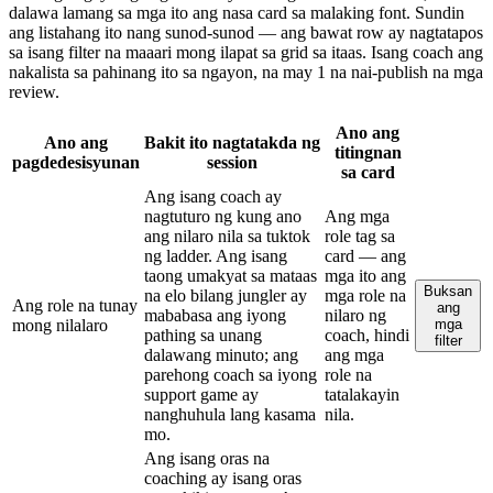
dalawa lamang sa mga ito ang nasa card sa malaking font. Sundin
ang listahang ito nang sunod-sunod — ang bawat row ay nagtatapos
sa isang filter na maaari mong ilapat sa grid sa itaas. Isang coach ang
nakalista sa pahinang ito sa ngayon, na may 1 na nai-publish na mga
review.
Ano ang
Ano ang
Bakit ito nagtatakda ng
titingnan
pagdedesisyunan
session
sa card
Ang isang coach ay
nagtuturo ng kung ano
Ang mga
ang nilaro nila sa tuktok
role tag sa
ng ladder. Ang isang
card — ang
taong umakyat sa mataas
mga ito ang
Buksan
na elo bilang jungler ay
mga role na
Ang role na tunay
ang
mababasa ang iyong
nilaro ng
mong nilalaro
mga
pathing sa unang
coach, hindi
filter
dalawang minuto; ang
ang mga
parehong coach sa iyong
role na
support game ay
tatalakayin
nanghuhula lang kasama
nila.
mo.
Ang isang oras na
coaching ay isang oras