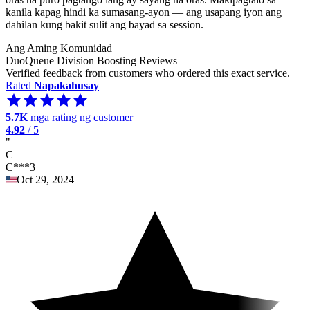
kanila kapag hindi ka sumasang-ayon — ang usapang iyon ang
dahilan kung bakit sulit ang bayad sa session.
Ang Aming Komunidad
DuoQueue Division Boosting Reviews
Verified feedback from customers who ordered this exact service.
Rated
Napakahusay
5.7K
mga rating ng customer
4.92
/ 5
"
C
C***3
Oct 29, 2024