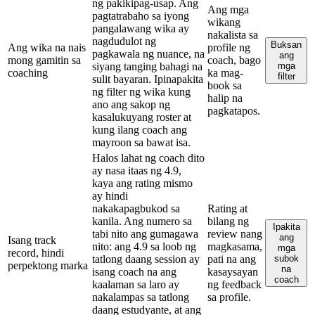
ng pakikipag-usap. Ang
Ang mga
pagtatrabaho sa iyong
wikang
pangalawang wika ay
nakalista sa
nagdudulot ng
Buksan
Ang wika na nais
profile ng
pagkawala ng nuance, na
ang
mong gamitin sa
coach, bago
siyang tanging bahagi na
mga
coaching
ka mag-
filter
sulit bayaran. Ipinapakita
book sa
ng filter ng wika kung
halip na
ano ang sakop ng
pagkatapos.
kasalukuyang roster at
kung ilang coach ang
mayroon sa bawat isa.
Halos lahat ng coach dito
ay nasa itaas ng 4.9,
kaya ang rating mismo
ay hindi
nakakapagbukod sa
Rating at
kanila. Ang numero sa
bilang ng
Ipakita
tabi nito ang gumagawa
review nang
ang
Isang track
nito: ang 4.9 sa loob ng
magkasama,
mga
record, hindi
tatlong daang session ay
pati na ang
subok
perpektong marka
na
isang coach na ang
kasaysayan
coach
kaalaman sa laro ay
ng feedback
nakalampas sa tatlong
sa profile.
daang estudyante, at ang