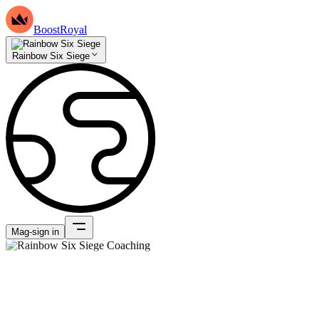
BoostRoyal
Rainbow Six Siege
Mag-sign in