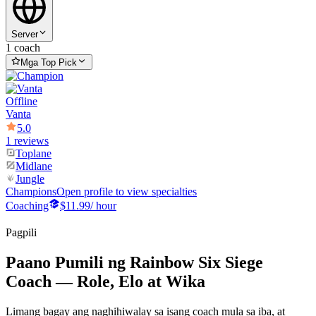
Server
1 coach
Mga Top Pick
Offline
Vanta
5.0
1 reviews
Toplane
Midlane
Jungle
Champions
Open profile to view specialties
Coaching
$11.99
/ hour
Pagpili
Paano Pumili ng Rainbow Six Siege
Coach — Role, Elo at Wika
Limang bagay ang naghihiwalay sa isang coach mula sa iba, at