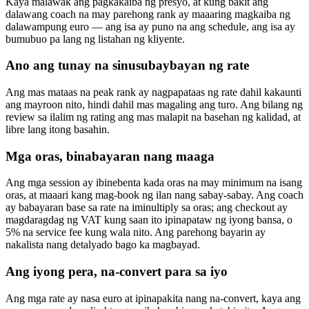
Kaya malawak ang pagkakaiba ng presyo, at kung bakit ang
dalawang coach na may parehong rank ay maaaring magkaiba ng
dalawampung euro — ang isa ay puno na ang schedule, ang isa ay
bumubuo pa lang ng listahan ng kliyente.
Ano ang tunay na sinusubaybayan ng rate
Ang mas mataas na peak rank ay nagpapataas ng rate dahil kakaunti
ang mayroon nito, hindi dahil mas magaling ang turo. Ang bilang ng
review sa ilalim ng rating ang mas malapit na basehan ng kalidad, at
libre lang itong basahin.
Mga oras, binabayaran nang maaga
Ang mga session ay ibinebenta kada oras na may minimum na isang
oras, at maaari kang mag-book ng ilan nang sabay-sabay. Ang coach
ay babayaran base sa rate na iminultiply sa oras; ang checkout ay
magdaragdag ng VAT kung saan ito ipinapataw ng iyong bansa, o
5% na service fee kung wala nito. Ang parehong bayarin ay
nakalista nang detalyado bago ka magbayad.
Ang iyong pera, na-convert para sa iyo
Ang mga rate ay nasa euro at ipinapakita nang na-convert, kaya ang