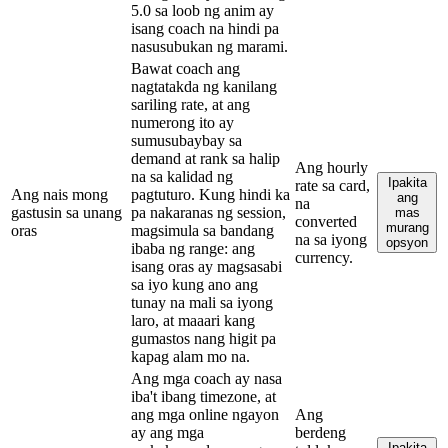
5.0 sa loob ng anim ay
isang coach na hindi pa
nasusubukan ng marami.
Bawat coach ang
nagtatakda ng kanilang
sariling rate, at ang
numerong ito ay
sumusubaybay sa
demand at rank sa halip
Ang hourly
na sa kalidad ng
Ipakita
rate sa card,
Ang nais mong
pagtuturo. Kung hindi ka
ang
na
gastusin sa unang
pa nakaranas ng session,
mas
converted
murang
oras
magsimula sa bandang
na sa iyong
opsyon
ibaba ng range: ang
currency.
isang oras ay magsasabi
sa iyo kung ano ang
tunay na mali sa iyong
laro, at maaari kang
gumastos nang higit pa
kapag alam mo na.
Ang mga coach ay nasa
iba't ibang timezone, at
ang mga online ngayon
Ang
ay ang mga
berdeng
Ipakita