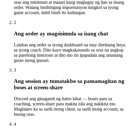
oras ang minimum at maaari kang maglagay ng ilan sa iisang
order. Walang hinihinging impormasyon tungkol sa iyong
game account, dahil hindi ito kailangan.
2
Ang order ay magsisimula sa isang chat
Lalabas ang order sa iyong dashboard na may direktang linya
sa iyong coach. Dito kayo magkakasundo sa oras na angkop
sa parehong timezone at dito mo rin ipapadala ang anumang
gusto mong ipasuri.
3
Ang session ay tumatakbo sa pamamagitan ng
boses at screen-share
Discord ang ginagamit ng halos lahat — boses para sa
coaching, screen-share para makita nila ang nakikita mo.
Maglalaro ka sa sarili mong client, sa sarili mong account, sa
buong oras.
4