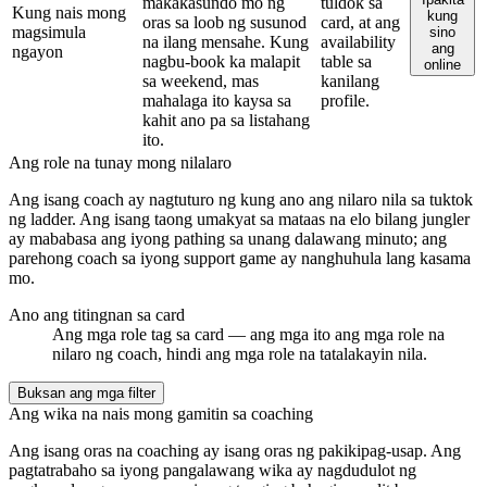
makakasundo mo ng
tuldok sa
Kung nais mong
kung
oras sa loob ng susunod
card, at ang
magsimula
sino
na ilang mensahe. Kung
availability
ang
ngayon
nagbu-book ka malapit
table sa
online
sa weekend, mas
kanilang
mahalaga ito kaysa sa
profile.
kahit ano pa sa listahang
ito.
Ang role na tunay mong nilalaro
Ang isang coach ay nagtuturo ng kung ano ang nilaro nila sa tuktok
ng ladder. Ang isang taong umakyat sa mataas na elo bilang jungler
ay mababasa ang iyong pathing sa unang dalawang minuto; ang
parehong coach sa iyong support game ay nanghuhula lang kasama
mo.
Ano ang titingnan sa card
Ang mga role tag sa card — ang mga ito ang mga role na
nilaro ng coach, hindi ang mga role na tatalakayin nila.
Buksan ang mga filter
Ang wika na nais mong gamitin sa coaching
Ang isang oras na coaching ay isang oras ng pakikipag-usap. Ang
pagtatrabaho sa iyong pangalawang wika ay nagdudulot ng