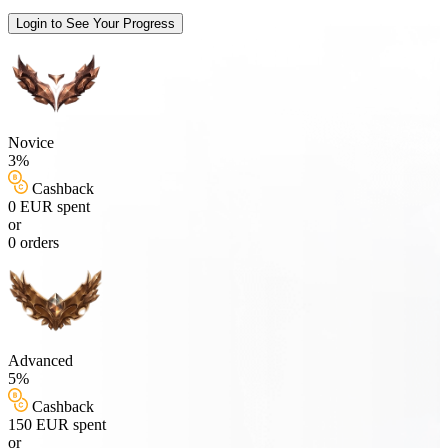
Login to See Your Progress
Novice
3%
Cashback
0 EUR spent
or
0 orders
Advanced
5%
Cashback
150 EUR spent
or