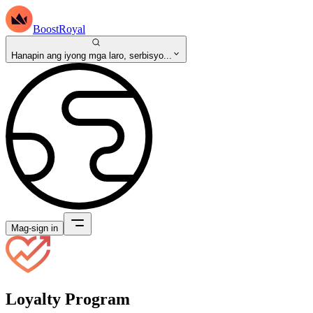
BoostRoyal
Hanapin ang iyong mga laro, serbisyo...
Mag-sign in
Loyalty Program