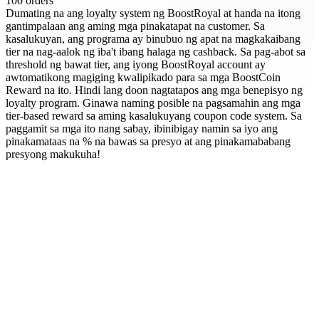
100 orders
Dumating na ang loyalty system ng BoostRoyal at handa na itong
gantimpalaan ang aming mga pinakatapat na customer. Sa
kasalukuyan, ang programa ay binubuo ng apat na magkakaibang
tier na nag-aalok ng iba't ibang halaga ng cashback. Sa pag-abot sa
threshold ng bawat tier, ang iyong BoostRoyal account ay
awtomatikong magiging kwalipikado para sa mga BoostCoin
Reward na ito. Hindi lang doon nagtatapos ang mga benepisyo ng
loyalty program. Ginawa naming posible na pagsamahin ang mga
tier-based reward sa aming kasalukuyang coupon code system. Sa
paggamit sa mga ito nang sabay, ibinibigay namin sa iyo ang
pinakamataas na % na bawas sa presyo at ang pinakamababang
presyong makukuha!