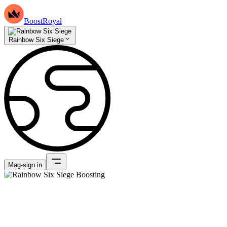
BoostRoyal
Rainbow Six Siege
Mag-sign in