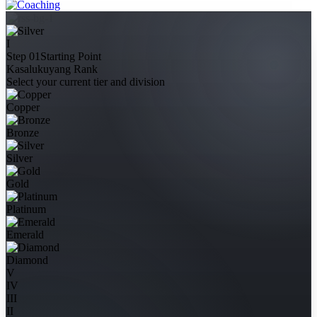
I
Step 01
Starting Point
Kasalukuyang Rank
Select your current tier and division
Copper
Bronze
Silver
Gold
Platinum
Emerald
Diamond
V
IV
III
II