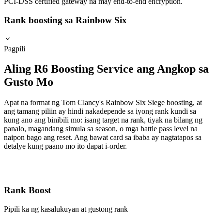
PCI-DSS certified gateway na may end-to-end encryption.
Rank boosting sa Rainbow Six
Pagpili
Aling R6 Boosting Service ang Angkop sa
Gusto Mo
Apat na format ng Tom Clancy's Rainbow Six Siege boosting, at
ang tamang piliin ay hindi nakadepende sa iyong rank kundi sa
kung ano ang binibili mo: isang target na rank, tiyak na bilang ng
panalo, magandang simula sa season, o mga battle pass level na
naipon bago ang reset. Ang bawat card sa ibaba ay nagtatapos sa
detalye kung paano mo ito dapat i-order.
Rank Boost
Pipili ka ng kasalukuyan at gustong rank