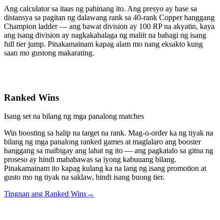
Ang calculator sa itaas ng pahinang ito. Ang presyo ay base sa
distansya sa pagitan ng dalawang rank sa 40-rank Copper hanggang
Champion ladder — ang bawat division ay 100 RP na akyatin, kaya
ang isang division ay nagkakahalaga ng maliit na bahagi ng isang
full tier jump. Pinakamainam kapag alam mo nang eksakto kung
saan mo gustong makarating.
Ranked Wins
Isang set na bilang ng mga panalong matches
Win boosting sa halip na target na rank. Mag-o-order ka ng tiyak na
bilang ng mga panalong ranked games at maglalaro ang booster
hanggang sa maibigay ang lahat ng ito — ang pagkatalo sa gitna ng
proseso ay hindi mababawas sa iyong kabuuang bilang.
Pinakamainam ito kapag kulang ka na lang ng isang promotion at
gusto mo ng tiyak na saklaw, hindi isang buong tier.
Tingnan ang Ranked Wins
→