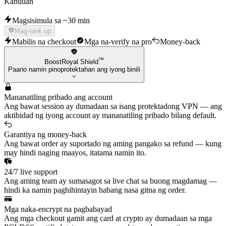
Kabuuan
Magsisimula sa ~30 min
Mag-rank up
Mabilis na checkout
Mga na-verify na pro
Money-back
™
BoostRoyal Shield
Paano namin pinoprotektahan ang iyong binili
Mananatiling pribado ang account
Ang bawat session ay dumadaan sa isang protektadong VPN — ang
aktibidad ng iyong account ay mananatiling pribado bilang default.
Garantiya ng money-back
Ang bawat order ay suportado ng aming pangako sa refund — kung
may hindi naging maayos, itatama namin ito.
24/7 live support
Ang aming team ay sumasagot sa live chat sa buong magdamag —
hindi ka namin paghihintayin habang nasa gitna ng order.
Mga naka-encrypt na pagbabayad
Ang mga checkout gamit ang card at crypto ay dumadaan sa mga