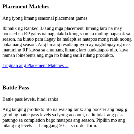
Placement Matches
Ang iyong limang seasonal placement games
Ibinalik ng Ranked 3.0 ang mga placement: limang laro na may
boosted na RP gains na nagtatakda kung saan ka muling papasok sa
season, na binuo para ilagay ka malapit sa natapos mong rank noong
nakaraang season. Ang limang resultang iyon ay nagbibigay ng mas
maraming RP kaysa sa anumang limang laro pagkatapos nito, kaya
naman ibinebenta ang mga ito bilang sarili nilang produkto.
Tingnan ang Placement Matches
→
Battle Pass
Battle pass levels, hindi ranks
Ang tanging produkto rito na walang rank: ang booster ang mag-g-
grind ng battle pass levels sa iyong account, na itutulak ang pass
patungo sa completion bago matapos ang season. Pipiliin mo ang
bilang ng levels — hanggang 50 — sa order form.