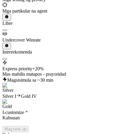
Mga partikular na agent
Libre
Undercover Winrate
Inirerekomenda
Express priority
+20%
Mas mabilis matapos - prayoridad
Magsisimula sa ~30 min
Silver I
Gold IV
I-customize
Kabuuan
Mag-rank up