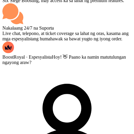
Six Siege Boosting, may access ka sa lahat ng premium features.
Nakalaang 24/7 na Suporta
Live chat, telepono, at ticket coverage sa lahat ng oras, kasama ang
mga espesyalistang humahawak sa bawat yugto ng iyong order.
BoostRoyal · Espesyalista
Hoy! 👋 Paano ka namin matutulungan
ngayong araw?