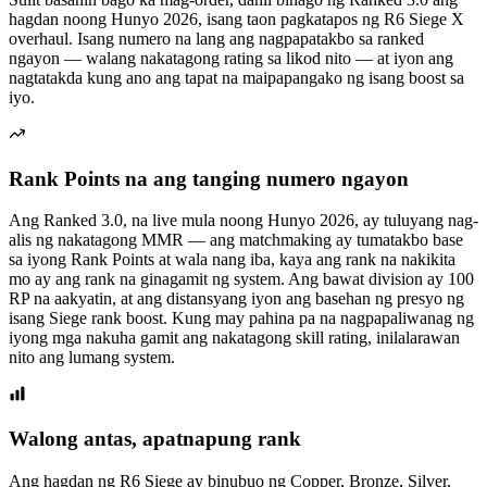
hagdan noong Hunyo 2026, isang taon pagkatapos ng R6 Siege X
overhaul. Isang numero na lang ang nagpapatakbo sa ranked
ngayon — walang nakatagong rating sa likod nito — at iyon ang
nagtatakda kung ano ang tapat na maipapangako ng isang boost sa
iyo.
Rank Points na ang tanging numero ngayon
Ang Ranked 3.0, na live mula noong Hunyo 2026, ay tuluyang nag-
alis ng nakatagong MMR — ang matchmaking ay tumatakbo base
sa iyong Rank Points at wala nang iba, kaya ang rank na nakikita
mo ay ang rank na ginagamit ng system. Ang bawat division ay 100
RP na aakyatin, at ang distansyang iyon ang basehan ng presyo ng
isang Siege rank boost. Kung may pahina pa na nagpapaliwanag ng
iyong mga nakuha gamit ang nakatagong skill rating, inilalarawan
nito ang lumang system.
Walong antas, apatnapung rank
Ang hagdan ng R6 Siege ay binubuo ng Copper, Bronze, Silver,