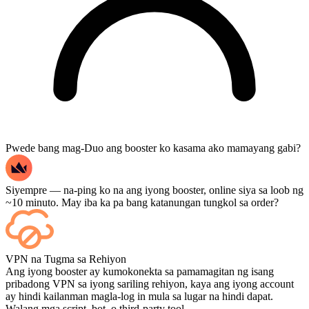
Pwede bang mag-Duo ang booster ko kasama ako mamayang gabi?
Siyempre — na-ping ko na ang iyong booster, online siya sa loob ng
~10 minuto. May iba ka pa bang katanungan tungkol sa order?
Oo — bawat laban ay lalabas sa iyong dashboard pagkatapos nito,
VPN na Tugma sa Rehiyon
at kung gusto mong mapanood ang mismong mga laro, idagdag ang
Ang iyong booster ay kumokonekta sa pamamagitan ng isang
Streaming sa checkout.
pribadong VPN sa iyong sariling rehiyon, kaya ang iyong account
ay hindi kailanman magla-log in mula sa lugar na hindi dapat.
Walang mga script, bot, o third-party tool.