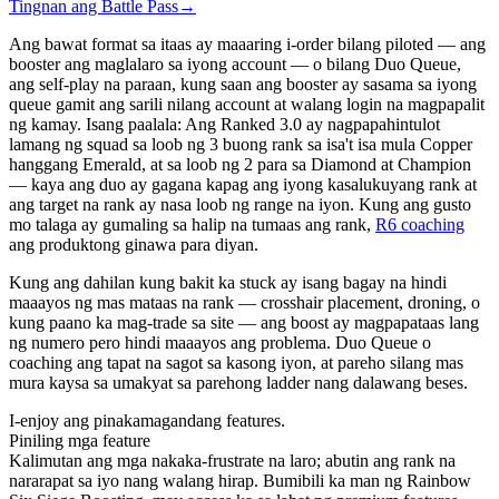
Tingnan ang Battle Pass
→
Ang bawat format sa itaas ay maaaring i-order bilang piloted — ang
booster ang maglalaro sa iyong account — o bilang Duo Queue,
ang self-play na paraan, kung saan ang booster ay sasama sa iyong
queue gamit ang sarili nilang account at walang login na magpapalit
ng kamay. Isang paalala: Ang Ranked 3.0 ay nagpapahintulot
lamang ng squad sa loob ng 3 buong rank sa isa't isa mula Copper
hanggang Emerald, at sa loob ng 2 para sa Diamond at Champion
— kaya ang duo ay gagana kapag ang iyong kasalukuyang rank at
ang target na rank ay nasa loob ng range na iyon. Kung ang gusto
mo talaga ay gumaling sa halip na tumaas ang rank,
R6 coaching
ang produktong ginawa para diyan.
Kung ang dahilan kung bakit ka stuck ay isang bagay na hindi
maaayos ng mas mataas na rank — crosshair placement, droning, o
kung paano ka mag-trade sa site — ang boost ay magpapataas lang
ng numero pero hindi maaayos ang problema. Duo Queue o
coaching ang tapat na sagot sa kasong iyon, at pareho silang mas
mura kaysa sa umakyat sa parehong ladder nang dalawang beses.
I-enjoy ang pinakamagandang features.
Piniling mga feature
Kalimutan ang mga nakaka-frustrate na laro; abutin ang rank na
nararapat sa iyo nang walang hirap. Bumibili ka man ng Rainbow