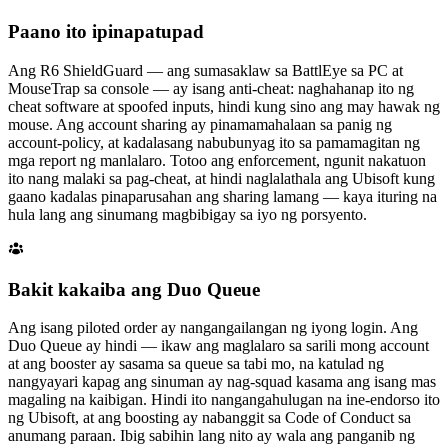
Paano ito ipinapatupad
Ang R6 ShieldGuard — ang sumasaklaw sa BattlEye sa PC at
MouseTrap sa console — ay isang anti-cheat: naghahanap ito ng
cheat software at spoofed inputs, hindi kung sino ang may hawak ng
mouse. Ang account sharing ay pinamamahalaan sa panig ng
account-policy, at kadalasang nabubunyag ito sa pamamagitan ng
mga report ng manlalaro. Totoo ang enforcement, ngunit nakatuon
ito nang malaki sa pag-cheat, at hindi naglalathala ang Ubisoft kung
gaano kadalas pinaparusahan ang sharing lamang — kaya ituring na
hula lang ang sinumang magbibigay sa iyo ng porsyento.
Bakit kakaiba ang Duo Queue
Ang isang piloted order ay nangangailangan ng iyong login. Ang
Duo Queue ay hindi — ikaw ang maglalaro sa sarili mong account
at ang booster ay sasama sa queue sa tabi mo, na katulad ng
nangyayari kapag ang sinuman ay nag-squad kasama ang isang mas
magaling na kaibigan. Hindi ito nangangahulugan na ine-endorso ito
ng Ubisoft, at ang boosting ay nabanggit sa Code of Conduct sa
anumang paraan. Ibig sabihin lang nito ay wala ang panganib ng