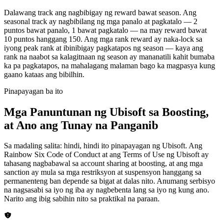
Dalawang track ang nagbibigay ng reward bawat season. Ang
seasonal track ay nagbibilang ng mga panalo at pagkatalo — 2
puntos bawat panalo, 1 bawat pagkatalo — na may reward bawat
10 puntos hanggang 150. Ang mga rank reward ay naka-lock sa
iyong peak rank at ibinibigay pagkatapos ng season — kaya ang
rank na naabot sa kalagitnaan ng season ay mananatili kahit bumaba
ka pa pagkatapos, na mahalagang malaman bago ka magpasya kung
gaano kataas ang bibilhin.
Pinapayagan ba ito
Mga Panuntunan ng Ubisoft sa Boosting,
at Ano ang Tunay na Panganib
Sa madaling salita: hindi, hindi ito pinapayagan ng Ubisoft. Ang
Rainbow Six Code of Conduct at ang Terms of Use ng Ubisoft ay
tahasang nagbabawal sa account sharing at boosting, at ang mga
sanction ay mula sa mga restriksyon at suspensyon hanggang sa
permanenteng ban depende sa bigat at dalas nito. Anumang serbisyo
na nagsasabi sa iyo ng iba ay nagbebenta lang sa iyo ng kung ano.
Narito ang ibig sabihin nito sa praktikal na paraan.