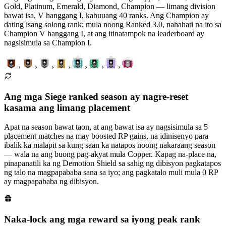
Gold, Platinum, Emerald, Diamond, Champion — limang division
bawat isa, V hanggang I, kabuuang 40 ranks. Ang Champion ay
dating isang solong rank; mula noong Ranked 3.0, nahahati na ito sa
Champion V hanggang I, at ang itinatampok na leaderboard ay
nagsisimula sa Champion I.
›
›
›
›
›
›
›
Ang mga Siege ranked season ay nagre-reset
kasama ang limang placement
Apat na season bawat taon, at ang bawat isa ay nagsisimula sa 5
placement matches na may boosted RP gains, na idinisenyo para
ibalik ka malapit sa kung saan ka natapos noong nakaraang season
— wala na ang buong pag-akyat mula Copper. Kapag na-place na,
pinapanatili ka ng Demotion Shield sa sahig ng dibisyon pagkatapos
ng talo na magpapababa sana sa iyo; ang pagkatalo muli mula 0 RP
ay magpapababa ng dibisyon.
Naka-lock ang mga reward sa iyong peak rank