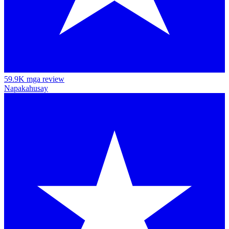
59.9K mga review
Napakahusay