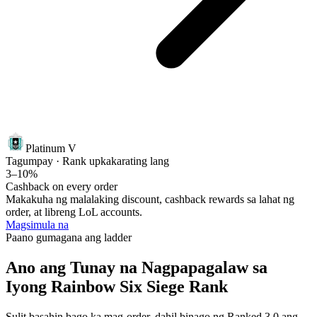
Platinum V
Tagumpay · Rank up
kakarating lang
3–10%
Cashback on every order
Makakuha ng malalaking discount, cashback rewards sa lahat ng
order, at libreng LoL accounts.
Magsimula na
Paano gumagana ang ladder
Ano ang Tunay na Nagpapagalaw sa
Iyong Rainbow Six Siege Rank
Sulit basahin bago ka mag-order, dahil binago ng Ranked 3.0 ang