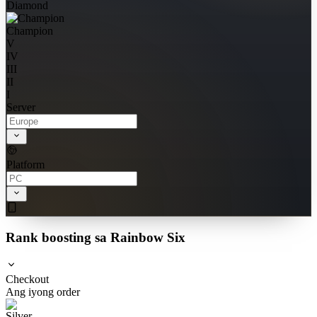
Diamond
Champion
V
IV
III
II
I
Server
Platform
Rank boosting sa Rainbow Six
Checkout
Ang iyong order