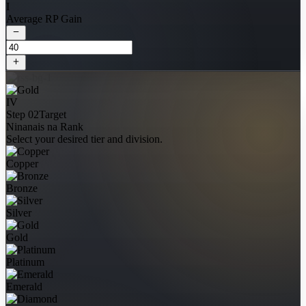
I
Average RP Gain
IV
Step 02
Target
Ninanais na Rank
Select your desired tier and division.
Copper
Bronze
Silver
Gold
Platinum
Emerald