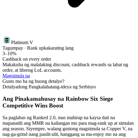
Platinum V
Tagumpay · Rank up
kakarating lang
3–10%
Cashback on every order
Makakuha ng malalaking discount, cashback rewards sa lahat ng
order, at libreng LoL accounts.
Magsimula na
Gusto mo ba ng buong detalye?
Detalyadong Pangkalahatang-ideya ng Serbisyo
Ang Pinakamahusay na Rainbow Six Siege
Competitive Wins Boost
Sa paglabas ng Ranked 2.0, mas mahirap na kaysa dati na
mapanatili ang MMR na kailangan mo para mag-rank up at simulan
ang season. Siyempre, walang gustong magsimula sa Copper V, na
nag-ga-grind nang paulit-ulit, hanggang sa ma-enjoy mo na ang