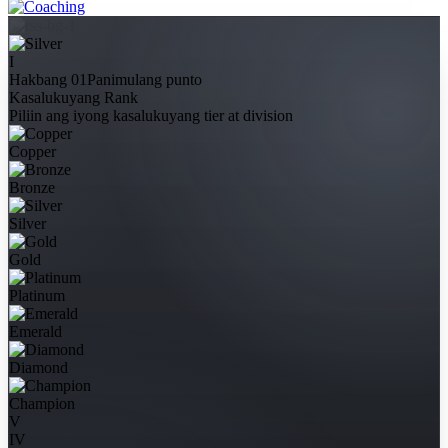
I
Hakbang 01
Panimulang punto
Kasalukuyang Rank
Piliin ang iyong kasalukuyang tier at division
Copper
Bronze
Silver
Gold
Platinum
Emerald
Diamond
Champion
V
IV