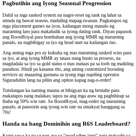
Pagbutihin ang Iyong Seasonal Progression
Dahil sa mga ranked system na nagre-reset ng rank ng lahat sa
simula ng bawat season, madaling mapag-iwanan. Pagkatapos ng
mga placement games na iyon, kailangan mong manalo ng
maraming laro para makabalik sa iyong dating rank. Diyan papasok
ang BoostRoyal para bombahan ang iyong MMR ng maraming
panalo, na nagbibigay sa iyo ng head start na kailangan mo.
Ang aming mga pro ay kukuha ng mas maraming ranked wins para
sa iyo, at ang iyong MMR ay tataas nang husto sa proseso, na
magdadala sa iyo sa gold status o mas mataas pa sa loob ng maikling
panahon. Hindi pa kasama rito, ang aming customized boosting
services ay maaaring gumana sa iyong mga napiling operator.
Siguraduhin lang na piliin ang option kapag nag-o-order!
Tutulungan ka naming mauna at bibigyan ka ng bentahe para
makatapos nang malakas; tapos na ang mga araw ng paghihirap sa
ibaba ng 50% win rate. Sa BoostRoyal, mag-order ng maraming
panalo, at panoorin ang iyong win rate na umakyat hanggang sa
70s!
Handa na bang Dominihin ang R6S Leaderboard?
Kung sawa ka na sa pag-asa sa "good vibes lang" para makaalis sa