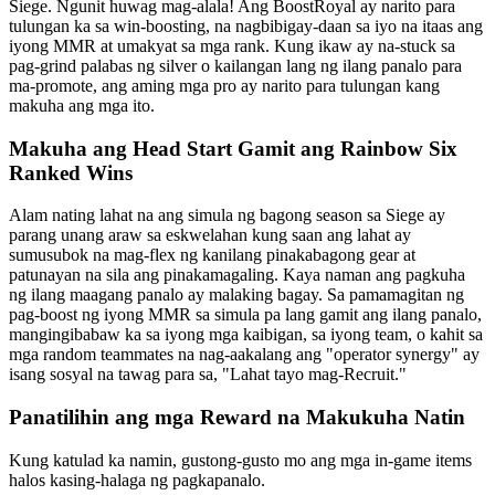
Siege. Ngunit huwag mag-alala! Ang BoostRoyal ay narito para
tulungan ka sa win-boosting, na nagbibigay-daan sa iyo na itaas ang
iyong MMR at umakyat sa mga rank. Kung ikaw ay na-stuck sa
pag-grind palabas ng silver o kailangan lang ng ilang panalo para
ma-promote, ang aming mga pro ay narito para tulungan kang
makuha ang mga ito.
Makuha ang Head Start Gamit ang Rainbow Six
Ranked Wins
Alam nating lahat na ang simula ng bagong season sa Siege ay
parang unang araw sa eskwelahan kung saan ang lahat ay
sumusubok na mag-flex ng kanilang pinakabagong gear at
patunayan na sila ang pinakamagaling. Kaya naman ang pagkuha
ng ilang maagang panalo ay malaking bagay. Sa pamamagitan ng
pag-boost ng iyong MMR sa simula pa lang gamit ang ilang panalo,
mangingibabaw ka sa iyong mga kaibigan, sa iyong team, o kahit sa
mga random teammates na nag-aakalang ang "operator synergy" ay
isang sosyal na tawag para sa, "Lahat tayo mag-Recruit."
Panatilihin ang mga Reward na Makukuha Natin
Kung katulad ka namin, gustong-gusto mo ang mga in-game items
halos kasing-halaga ng pagkapanalo.