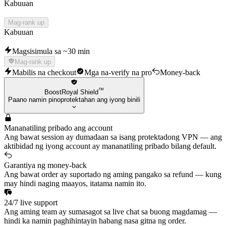
Kabuuan
Mag-rank up
Kabuuan
Magsisimula sa ~30 min
Mag-rank up
Mabilis na checkout
Mga na-verify na pro
Money-back
™
BoostRoyal Shield
Paano namin pinoprotektahan ang iyong binili
Mananatiling pribado ang account
Ang bawat session ay dumadaan sa isang protektadong VPN — ang
aktibidad ng iyong account ay mananatiling pribado bilang default.
Garantiya ng money-back
Ang bawat order ay suportado ng aming pangako sa refund — kung
may hindi naging maayos, itatama namin ito.
24/7 live support
Ang aming team ay sumasagot sa live chat sa buong magdamag —
hindi ka namin paghihintayin habang nasa gitna ng order.