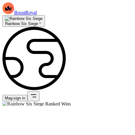
BoostRoyal
Rainbow Six Siege
Mag-sign in