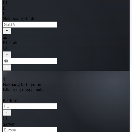
III
II
I
Nakaraang Rank
RP Gain
4
Hakbang 02
Layunin
Bilang ng mga panalo
Platform
Server