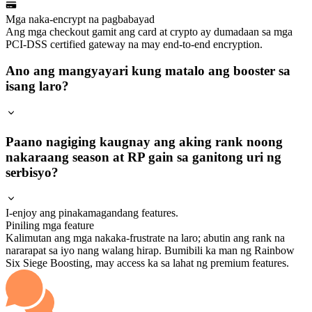
Mga naka-encrypt na pagbabayad
Ang mga checkout gamit ang card at crypto ay dumadaan sa mga
PCI-DSS certified gateway na may end-to-end encryption.
Ano ang mangyayari kung matalo ang booster sa
isang laro?
Paano nagiging kaugnay ang aking rank noong
nakaraang season at RP gain sa ganitong uri ng
serbisyo?
I-enjoy ang pinakamagandang features.
Piniling mga feature
Kalimutan ang mga nakaka-frustrate na laro; abutin ang rank na
nararapat sa iyo nang walang hirap. Bumibili ka man ng Rainbow
Six Siege Boosting, may access ka sa lahat ng premium features.