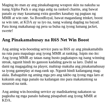
Maging ito man ay ang pinakabagong weapon skin na nakuha sa
isang Alpha Pack o ang mga astig na ranked charms, ang bawat
panalo ay may kasamang extra goodies kasabay ng pagtaas ng
MMR at win rate. Sa BoostRoyal, bawat magandang trinket, boost
sa win rate, at KDA ay sa iyo na, nang walang dagdag na bayad.
Para itong makahanap ng pera sa bulsa ng iyong lumang jacket,
swerte!
Ang Pinakamahusay na R6S Net Win Boost
Ang aming win-boosting service para sa R6S ay ang pinakamabilis
na ruta para mapalago ang iyong MMR at ranking. Isipin mo ito:
Ang iyong MMR ay tataas nang husto pagkatapos ng isang winning
streak, ngunit hindi ito ganoon kadaling gawin sa laro. Dahil sa
dami ng magagaling na player, mahirap makuha ang pinakamahusay
sa iyong gameplay at mag-rank up. Ngunit hindi kailangang mag-
alala. Babaguhin ng aming mga pro ang takbo ng iyong mga laro at
kukunin ang mga panalo na kailangan mo para makatuntong sa
susunod na rank.
Ang aming win-boosting service ay madiskarteng nakatuon sa
pagkuha ng mga panalo habang pinapabuti ang iyong MMR at
KDA.