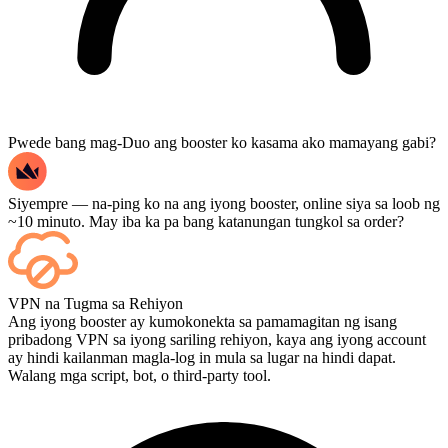
Pwede bang mag-Duo ang booster ko kasama ako mamayang gabi?
Siyempre — na-ping ko na ang iyong booster, online siya sa loob ng
~10 minuto. May iba ka pa bang katanungan tungkol sa order?
Oo — bawat laban ay lalabas sa iyong dashboard pagkatapos nito,
VPN na Tugma sa Rehiyon
at kung gusto mong mapanood ang mismong mga laro, idagdag ang
Ang iyong booster ay kumokonekta sa pamamagitan ng isang
Streaming sa checkout.
pribadong VPN sa iyong sariling rehiyon, kaya ang iyong account
ay hindi kailanman magla-log in mula sa lugar na hindi dapat.
Walang mga script, bot, o third-party tool.