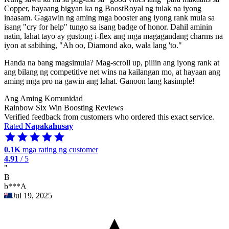
Copper, hayaang bigyan ka ng BoostRoyal ng tulak na iyong
inaasam. Gagawin ng aming mga booster ang iyong rank mula sa
isang "cry for help" tungo sa isang badge of honor. Dahil aminin
natin, lahat tayo ay gustong i-flex ang mga magagandang charms na
iyon at sabihing, "Ah oo, Diamond ako, wala lang 'to."
Handa na bang magsimula? Mag-scroll up, piliin ang iyong rank at
ang bilang ng competitive net wins na kailangan mo, at hayaan ang
aming mga pro na gawin ang lahat. Ganoon lang kasimple!
Ang Aming Komunidad
Rainbow Six Win Boosting Reviews
Verified feedback from customers who ordered this exact service.
Rated
Napakahusay
0.1K
mga rating ng customer
4.91
/ 5
"
B
b***A
Jul 19, 2025