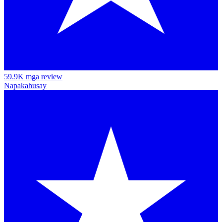
59.9K mga review
Napakahusay