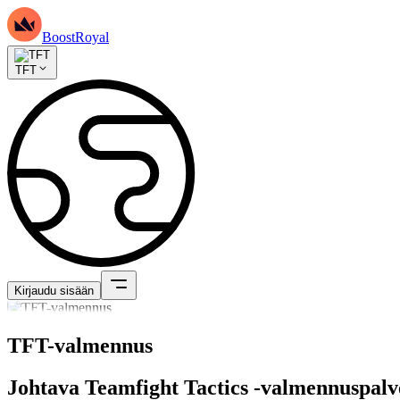
BoostRoyal
TFT
Kirjaudu sisään
TFT-valmennus
Johtava Teamfight Tactics -valmennuspalv