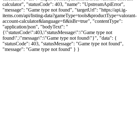
calculator", "statusCode": 403, "name": "UpstreamApiError",
"message": "Game type not found", "targetUrl": "https://api.ig-
items.com/api/listing-data?gameType=tools&productType=valorant-
account-calculator&language=fi&isBr=true", "contentType":
"application/json", "bodyText": "
{\"statusCode\":403,\"statusMessage\":\"Game type not
found\",\"message\":\"Game type not found\"}", "data": {
"statusCode": 403, "statusMessage": "Game type not found",
"message": "Game type not found" } }