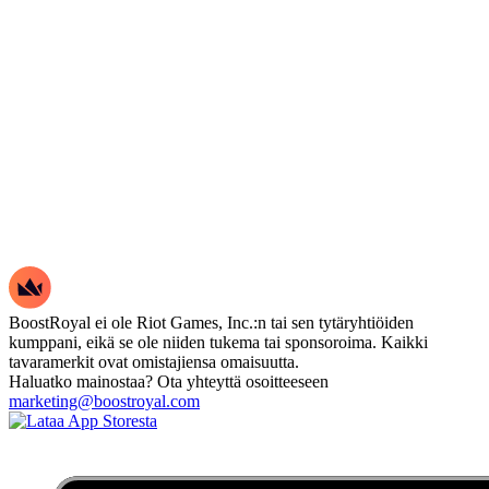
BoostRoyal ei ole Riot Games, Inc.:n tai sen tytäryhtiöiden
kumppani, eikä se ole niiden tukema tai sponsoroima. Kaikki
tavaramerkit ovat omistajiensa omaisuutta.
Haluatko mainostaa? Ota yhteyttä osoitteeseen
marketing@boostroyal.com