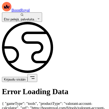
BoostRoyal
Etsi pelejä, palveluita...
Kirjaudu sisään
Error Loading Data
{ "gameType": "tools", "productType": "valorant-account-
calculator", "url": "https://boostroyal.com/fi/tools/valorant-account-