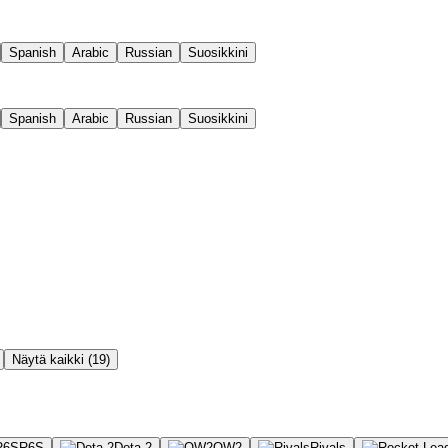
Spanish
Arabic
Russian
Suosikkini
Spanish
Arabic
Russian
Suosikkini
Näytä kaikki (19)
R6S
Dota 2
OW2
Rivals