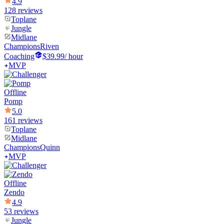
4.9
128 reviews
Toplane
Jungle
Midlane
Champions
Riven
Coaching
$39.99
/ hour
MVP
Offline
Pomp
5.0
161 reviews
Toplane
Midlane
Champions
Quinn
MVP
Offline
Zendo
4.9
53 reviews
Jungle