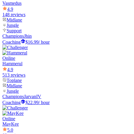
Vasmedus
4.9
148 reviews
Midlane
Jungle
Support
Champions
Jhin
Coaching
$16.99
/ hour
Online
Hammerul
4.9
513 reviews
Toplane
Midlane
Jungle
Champions
JarvanIV
Coaching
$22.99
/ hour
Online
MayKee
5.0