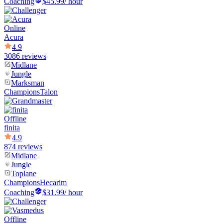
Coaching
$45.99
/ hour
Online
Acura
4.9
3086 reviews
Midlane
Jungle
Marksman
Champions
Talon
Offline
finita
4.9
874 reviews
Midlane
Jungle
Toplane
Champions
Hecarim
Coaching
$31.99
/ hour
Offline