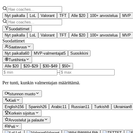
Nyt paikalla
LoL
Valorant
TFT
Alle $20
100+ arvostelua
MVP
Suodattimet
Nyt paikalla
LoL
Valorant
TFT
Alle $20
100+ arvostelua
MVP
Suodattimet
Saatavuus
Nyt paikalla
60
MVP-valmentajat
5
Suosikkini
Tuntihinta
Alle $20
$20–$29
$30–$49
$50+
–
Per tunti, kunkin valmentajan määrittämä.
Istunnon muoto
Kieli
English
156
Spanish
26
Arabic
11
Russian
11
Turkish
8
Ukrainian
8
Korkein sijoitus
Arvostelut ja palaute
Peli
LoL
Valorant
Wild Rift
TFT