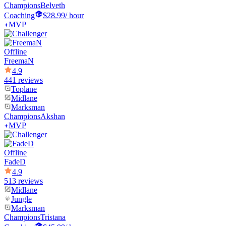
Champions
Belveth
Coaching
$28.99
/ hour
MVP
Offline
FreemaN
4.9
441 reviews
Toplane
Midlane
Marksman
Champions
Akshan
MVP
Offline
FadeD
4.9
513 reviews
Midlane
Jungle
Marksman
Champions
Tristana