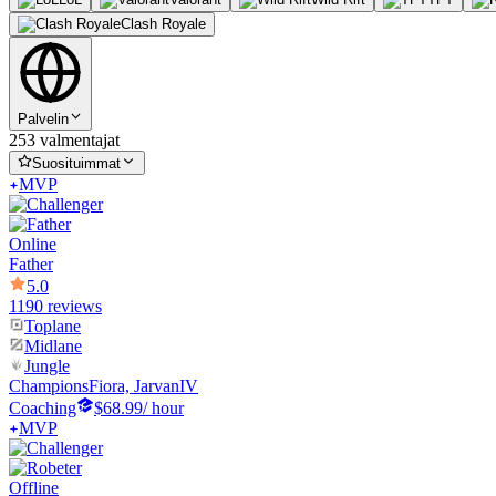
Clash Royale
Palvelin
253 valmentajat
Suosituimmat
MVP
Online
Father
5.0
1190 reviews
Toplane
Midlane
Jungle
Champions
Fiora, JarvanIV
Coaching
$68.99
/ hour
MVP
Offline