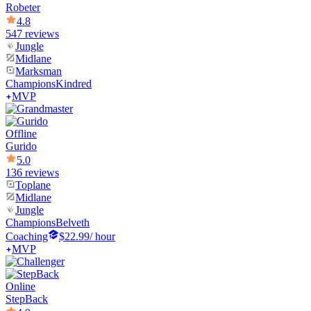
Robeter
4.8
547 reviews
Jungle
Midlane
Marksman
Champions
Kindred
MVP
Offline
Gurido
5.0
136 reviews
Toplane
Midlane
Jungle
Champions
Belveth
Coaching
$22.99
/ hour
MVP
Online
StepBack