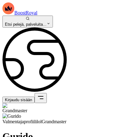
BoostRoyal
Etsi pelejä, palveluita...
Kirjaudu sisään
Valmentajaprofiili
lol
Grandmaster
Gurido