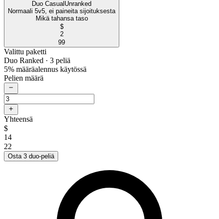
Duo Casual
Unranked
Normaali 5v5, ei paineita sijoituksesta
Mikä tahansa taso
$
2
99
Valittu paketti
Duo Ranked
· 3 peliä
5% määräalennus käytössä
Pelien määrä
Yhteensä
$
14
22
Osta 3 duo-peliä