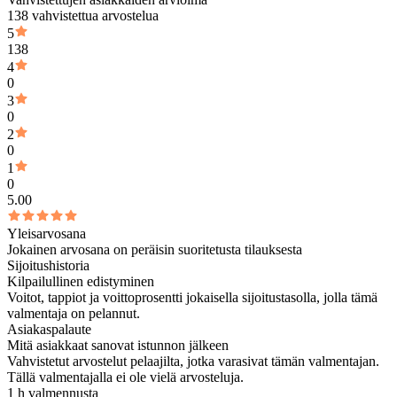
138 vahvistettua arvostelua
5
138
4
0
3
0
2
0
1
0
5.00
Yleisarvosana
Jokainen arvosana on peräisin suoritetusta tilauksesta
Sijoitushistoria
Kilpailullinen edistyminen
Voitot, tappiot ja voittoprosentti jokaisella sijoitustasolla, jolla tämä
valmentaja on pelannut.
Asiakaspalaute
Mitä asiakkaat sanovat istunnon jälkeen
Vahvistetut arvostelut pelaajilta, jotka varasivat tämän valmentajan.
Tällä valmentajalla ei ole vielä arvosteluja.
1 h valmennusta