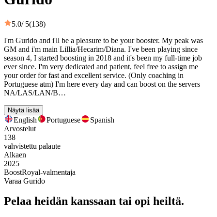
5.0
/ 5
(138)
I'm Gurido and i'll be a pleasure to be your booster. My peak was
GM and i'm main Lillia/Hecarim/Diana. I've been playing since
season 4, I started boosting in 2018 and it's been my full-time job
ever since. I'm very dedicated and patient, feel free to assign me
your order for fast and excellent service. (Only coaching in
Portuguese atm) I'm here every day and can boost on the servers
NA/LAS/LAN/B…
Näytä lisää
English
Portuguese
Spanish
Arvostelut
138
vahvistettu palaute
Alkaen
2025
BoostRoyal-valmentaja
Varaa Gurido
Pelaa heidän kanssaan tai opi heiltä.