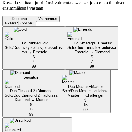
Kassalla valitaan juuri tämä valmentaja – ei se, joka ottaa tilauksen
ensimmäisenä vastaan.
Duo-jono
Valmennus
alkaen $2.99/peli
Duo Ranked
Gold
Duo Smaragdi+
Emerald
Solo/Duo nykyisellä sijoituksellasi
Solo/Duo Emerald+ auloissa
Iron → Emerald
Emerald → Diamond
$
$
4
7
99
99
Suosituin
Duo Mestari+
Master
Duo Timantti 2+
Diamond
Solo/Duo Master+ auloissa
Solo/Duo Diamond 2+ auloissa
Master → Challenger
Diamond → Master
$
$
15
12
99
99