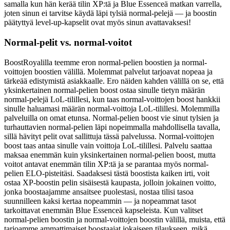
samalla kun hän kerää tilin XP:tä ja Blue Essenceä matkan varrella,
joten sinun ei tarvitse käydä läpi tylsiä normal-pelejä — ja boostin
päätyttyä level-up-kapselit ovat myös sinun avattavaksesi!
Normal-pelit vs. normal-voitot
BoostRoyalilla teemme eron normal-pelien boostien ja normal-
voittojen boostien välillä. Molemmat palvelut tarjoavat nopeaa ja
tärkeää edistymistä asiakkaalle. Ero näiden kahden välillä on se, että
yksinkertainen normal-pelien boost ostaa sinulle tietyn määrän
normal-pelejä LoL-tilillesi, kun taas normal-voittojen boost hankkii
sinulle haluamasi määrän normal-voittoja LoL-tilillesi. Molemmilla
palveluilla on omat etunsa. Normal-pelien boost vie sinut tylsien ja
turhauttavien normal-pelien läpi nopeimmalla mahdollisella tavalla,
sillä hävityt pelit ovat sallittuja tässä palvelussa. Normal-voittojen
boost taas antaa sinulle vain voittoja LoL-tilillesi. Palvelu saattaa
maksaa enemmän kuin yksinkertainen normal-pelien boost, mutta
voitot antavat enemmän tilin XP:tä ja se parantaa myös normal-
pelien ELO-pisteitäsi. Saadaksesi tästä boostista kaiken irti, voit
ostaa XP-boostin pelin sisäisestä kaupasta, jolloin jokainen voitto,
jonka boostaajamme ansaitsee puolestasi, nostaa tilisi tasoa
suunnilleen kaksi kertaa nopeammin — ja nopeammat tasot
tarkoittavat enemmän Blue Essenceä kapseleista. Kun valitset
normal-pelien boostin ja normal-voittojen boostin välillä, muista, että
tarjoamme ammattimaiset boostaajat jokaiseen tilaukseen, mikä