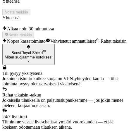
Yhteensä
Nosta rankkia
Yhteensä
Alkaa noin 30 minuutissa
Nosta rankkia
Nopea kassatoiminto
Vahvistetut ammattilaiset
Rahat takaisin
™
BoostRoyal Shield
Miten suojaamme ostoksesi
Tili pysyy yksityisenä
Jokainen istunto kulkee suojatun VPN-yhteyden kautta — tilisi
toiminta pysyy oletusarvoisesti yksityisenä.
Rahat takaisin -takuu
Jokaisella tilauksella on palautuslupauksemme — jos jokin menee
pieleen, korjaamme asian.
24/7 live-tuki
Tiimimme vastaa live-chatissa ympäri vuorokauden — et jää
koskaan odottamaan tilauksen aikana.