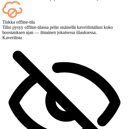
Kyllä — jokainen ottelu näkyy kojelaudallasi heti kun se päättyy, ja
Tiukka offline-tila
jos haluat katsoa itse pelejä, lisää Striimaus kassalla.
Tilisi pysyy offline-tilassa pelin sisäisellä kaverilistallasi koko
boostauksen ajan — ilmainen jokaisessa tilauksessa.
Kaverilista