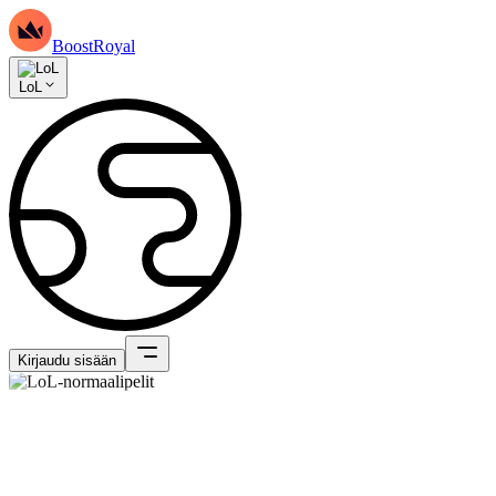
BoostRoyal
LoL
Kirjaudu sisään