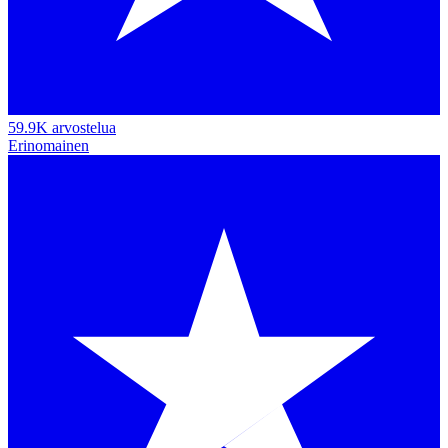
59.9K arvostelua
Erinomainen