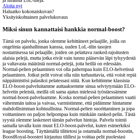
ja ilmaisia LoL-tilejä.
Aloita nyt
Haluatko kokonaiskuvan?
Yksityiskohtainen palvelukuvaus
Miksi sinun kannattaisi hankkia normal-boost?
Tämä on palvelu, jonka olemme kehittäneet pelaajille, joilla on
ongelmia ajanhallinnan kanssa, uuden LoL-tilin tasojen
nostamisessa tai pelaajille, joiden on pelattava ranked-rajoitusten
alaisia pelejä, mutta jotka eivät vain tunnu pääsevän läpi tylsyydestä
ja valtavasta määrästä normal-pelejä, joita heillä on edessään.
Normal-pelien pelaaminen voi olla pahempaa kuin ELO-helvetissä
pelaaminen. Jotkut pelit voivat olla niin turhauttavia, että voisit repiä
näppäimistösi palasiksi pelatessasi niitä. Kun kehitimme klassisia
ELO-boost-palveluitamme auttaaksemme sinua selviytymään ELO-
helvetin peleistä, meillä oli sama ajatus mielessä työstäessämme
normal-boost-palveluamme. Koska normal-pelien pelaaminen vaatii
vähemmän taitoa ja vaivaa, varmistimme, että pidämme hintamme
mahdollisimman kohtuullisina. Normal-pelien suorittaminen ja jopa
voittaminen on paljon helpompaa kuin minkään ranked-pelin. Tästä
syystä olemme laskeneet tämän palvelun hintoja. Palvelu toimii
samalla tavalla kuin muut ELO-boost-palvelut, kuten esimerkiksi
league boosting. Täyttämällä tilitietosi ja ostamalla normal-boostin,
BoostRoyal-boosteri kirjautuu tilillesi ja voittaa pelit puolestasi