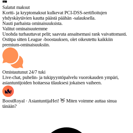
Salatut maksut
Kortti- ja kryptomaksut kulkevat PCI-DSS-sertifioitujen
yhdyskäytävien kautta päästä päähän -salauksella.
Nauti parhaista ominaisuuksista.
Valitut ominaisuutemme
Unohda turhauttavat pelit; saavuta ansaitsemasi rank vaivattomasti.
Ostitpa sitten League -boostauksen, olet oikeutettu kaikkiin
premium-ominaisuuksiin.
Omistautunut 24/7 tuki
Live-chat, puhelin- ja tukipyyntöpalvelu vuorokauden ympäri,
asiantuntijoiden hoitaessa tilauksesi jokaisen vaiheen.
BoostRoyal · Asiantuntija
Hei! 👋 Miten voimme auttaa sinua
tänään?