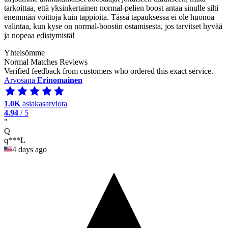
tarkoittaa, että yksinkertainen normal-pelien boost antaa sinulle silti
enemmän voittoja kuin tappioita. Tässä tapauksessa ei ole huonoa
valintaa, kun kyse on normal-boostin ostamisesta, jos tarvitset hyvää
ja nopeaa edistymistä!
Yhteisömme
Normal Matches Reviews
Verified feedback from customers who ordered this exact service.
Arvosana
Erinomainen
1.0K
asiakasarviota
4.94
/ 5
"
Q
q***L
4 days ago