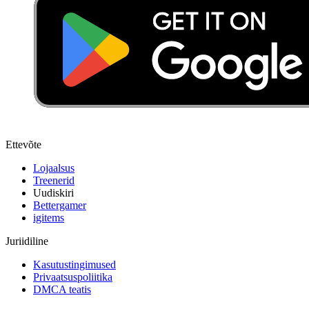
Ettevõte
Lojaalsus
Treenerid
Uudiskiri
Bettergamer
igitems
Juriidiline
Kasutustingimused
Privaatsuspoliitika
DMCA teatis