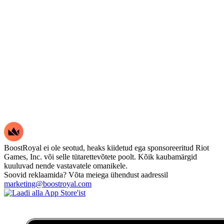
BoostRoyal ei ole seotud, heaks kiidetud ega sponsoreeritud Riot
Games, Inc. või selle tütarettevõtete poolt. Kõik kaubamärgid
kuuluvad nende vastavatele omanikele.
Soovid reklaamida? Võta meiega ühendust aadressil
marketing@boostroyal.com