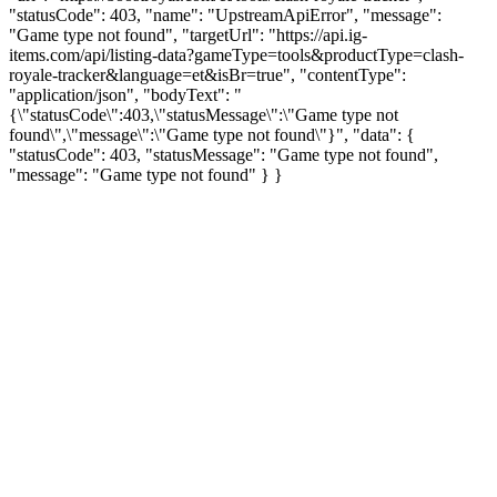
"statusCode": 403, "name": "UpstreamApiError", "message":
"Game type not found", "targetUrl": "https://api.ig-
items.com/api/listing-data?gameType=tools&productType=clash-
royale-tracker&language=et&isBr=true", "contentType":
"application/json", "bodyText": "
{\"statusCode\":403,\"statusMessage\":\"Game type not
found\",\"message\":\"Game type not found\"}", "data": {
"statusCode": 403, "statusMessage": "Game type not found",
"message": "Game type not found" } }