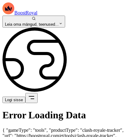
BoostRoyal
Leia oma mängud, teenused...
Logi sisse
Error Loading Data
{ "gameType": "tools", "productType": "clash-royale-tracker",
"url": "https://boostroyal.com/et/tools/clash-royale-tracker",