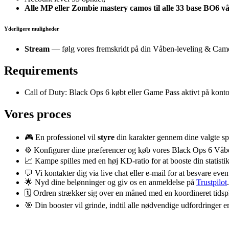
Alle MP eller Zombie mastery camos til alle 33 base BO6 vå
Yderligere muligheder
Stream
— følg vores fremskridt på din Våben-leveling & Camo-s
Requirements
Call of Duty: Black Ops 6 købt eller Game Pass aktivt på kont
Vores proces
🎮 En professionel vil
styre
din karakter gennem dine valgte spi
⚙️ Konfigurer dine præferencer og køb vores Black Ops 6 Våb
📈 Kampe spilles med en høj KD-ratio for at booste din statisti
💬 Vi kontakter dig via live chat eller e-mail for at besvare eve
🌟 Nyd dine belønninger og giv os en anmeldelse på
Trustpilot
.
🗓️ Ordren strækker sig over en måned med en koordineret tidsp
🎯 Din booster vil grinde, indtil alle nødvendige udfordringer 