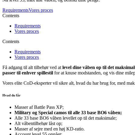
Requirements
Vores proces
Contents
Requirements
Vores proces
Contents
Requirements
Vores proces
Få adgang til alt tilbehør ved at
level dine våben op til det maksimal
passer til enhver spillestil
for at knuse modstanden, og vis dine milep
Vores elite CoD-eksperter vil sikre alt, hvad du har brug for, med ma
Hvad du får
Masser af Battle Pass XP;
Military og Special camos til alle 33 base BO6 våben;
Alle 33 base BO6 våben levellet op til det maksimale;
Alt våbentilbehør låst op;
Masser af sejre med en høj KD-ratio.
Account level 55 opnået;