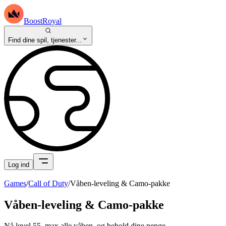
BoostRoyal
Find dine spil, tjenester...
Log ind
Games
/
Call of Duty
/
Våben-leveling & Camo-pakke
Våben-leveling & Camo-pakke
Nå level 55, max alle våben, og behold dine penge.