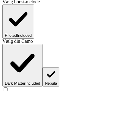
Vælg boost-metode
Piloted
Included
Vælg din Camo
Dark Matter
Included
Nebula