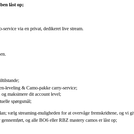
ben låst op;
ervice via en privat, dedikeret live stream.
oen.
ltilstande;
en-leveling & Camo-pakke carry-service;
k og maksimere dit account level;
ntuelle spørgsmål;
lan; vælg streaming-muligheden for at overvåge fremskridtene, og vi giv
er gennemført, og alle BO6 eller RBZ mastery camos er låst op;