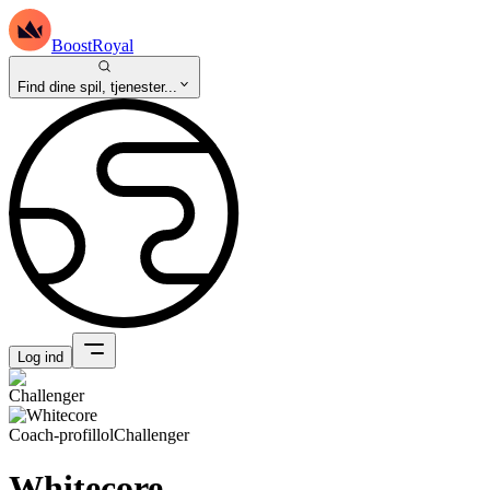
BoostRoyal
Find dine spil, tjenester...
Log ind
Coach-profil
lol
Challenger
Whitecore