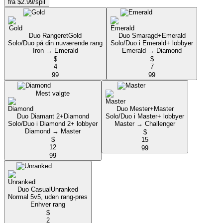
fra $2.99/spil
Duo Rangeret
Gold
Duo Smaragd+
Emerald
Solo/Duo på din nuværende rang
Solo/Duo i Emerald+ lobbyer
Iron → Emerald
Emerald → Diamond
$
$
4
7
99
99
Mest valgte
Duo Mester+
Master
Duo Diamant 2+
Diamond
Solo/Duo i Master+ lobbyer
Solo/Duo i Diamond 2+ lobbyer
Master → Challenger
Diamond → Master
$
$
15
12
99
99
Duo Casual
Unranked
Normal 5v5, uden rang-pres
Enhver rang
$
2