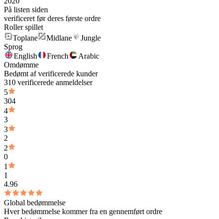
2020
På listen siden
verificeret før deres første ordre
Roller spillet
Toplane
Midlane
Jungle
Sprog
English
French
Arabic
Omdømme
Bedømt af verificerede kunder
310 verificerede anmeldelser
5
304
4
3
3
2
2
0
1
1
4.96
Global bedømmelse
Hver bedømmelse kommer fra en gennemført ordre