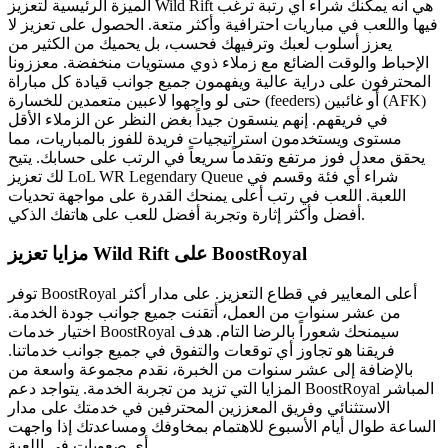
الميزة الرئيسية لتعزيز Wild Rift هي أنه يمكنك شراء أي رتبة ترغب
فيها واللعب في مباريات احترافية وأكثر متعة. الحصول على تعزيز لا
يعزز أسلوب لعبك وترفيهك فحسب، بل يحميك من الكثير من
الإحباط والوقت الضائع مع زملاء ذوي مستويات منخفضة. معززونا
المحترفون على دراية عالية ويفهمون جميع جوانب قيادة كل مباراة
حتى لو واجهوا لاعبين متعمدين للخسارة (feeders) أو غائبين (AFK)
في فريقهم. إنهم ينسقون جيداً بغض النظر عن الزملاء الأقل
مستوى ويستخدمون استراتيجيات فريدة للفوز بالمباريات، مما
يحقق معدل فوز مرتفع وتقدماً سريعاً في الرتب على حسابك. يتيح
لك تعزيز LoL WR Legendary Queue شراء أي فئة وقسم في
اللعبة. اللعب في رتب أعلى يمنحك القدرة على مواجهة تحديات
أفضل وأكثر إثارة وتجربة أفضل للعب على هاتفك الذكي.
مزايا تعزيز Wild Rift على BoostRoyal
توفر BoostRoyal أعلى المعايير في قطاع التعزيز. على مدار أكثر
من عشر سنوات من العمل، أتقنت جميع جوانب جودة الخدمة.
اختيار خدمات BoostRoyal سيمنحك شعوراً بالرضا التام. هدف
فريقنا هو تجاوز أي توقعات والتفوق في جميع جوانب خدماتنا.
بالإضافة إلى عشر سنوات من الخبرة، نقدم مجموعة واسعة من
المزايا التي تزيد من تجربة الخدمة. يتواجد دعم BoostRoyal المباشر
الاستثنائي وفريق المعززين المحترفين في خدمتك على مدار
الساعة طوال أيام الأسبوع للاهتمام بمخاوفك ومساعدتك إذا واجهت
أي صعوبات في اللعبة.