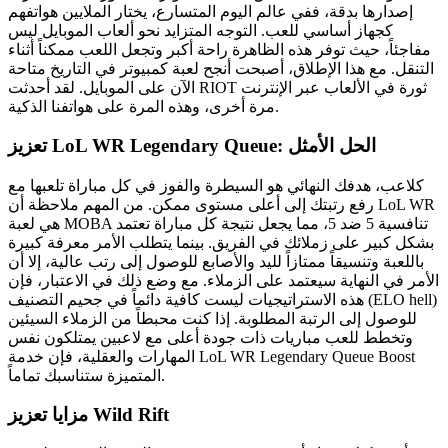
إصدارها بدقة، ففي عالم اليوم المتسارع، يختار الملايين هواتفهم
كجهاز أساسي للعب. التوجه المتزايد نحو ألعاب الموبايل ليس
مفاجئاً، حيث توفر هذه الظاهرة راحة أكبر وتجعل اللعب ممكناً أثناء
التنقل. مع هذا الإطلاق، أصبحت أنجح لعبة كمبيوتر في التاريخ متاحة
الآن على الموبايل. لقد أحدثت RIOT ثورة في الألعاب عبر الإنترنت
مرة أخرى، وهذه المرة على هواتفنا الذكية.
تعزيز LoL WR Legendary Queue: الحل الأمثل
كلاعب، هدفك النهائي هو السيطرة والفوز في كل مباراة تلعبها مع
رفع رتبتك إلى أعلى مستوى ممكن. من المهم ملاحظة أن LoL WR
هي لعبة MOBA تنافسية 5 ضد 5، مما يجعل نتيجة كل مباراة تعتمد
بشكل كبير على زملائك في الفريق. بينما يتطلب الأمر معرفة كبيرة
باللعبة وتنسيقاً ممتازاً لليد والأصابع للوصول إلى رتب عالية، إلا أن
الأمر في النهاية سيعتمد على الزملاء. مع وضع ذلك في الاعتبار، فإن
هذه الاستراتيجيات ليست كافية دائماً في جحيم التصنيف (ELO hell)
للوصول إلى الرتبة المطلوبة. إذا كنت محبطاً من الزملاء السيئين
وتخطط للعب مباريات ذات جودة أعلى مع لاعبين يمتلكون نفس
المهارات والعقلية، فإن خدمة LoL WR Legendary Queue Boost
المتميزة ستناسبك تماماً.
مزايا تعزيز Wild Rift