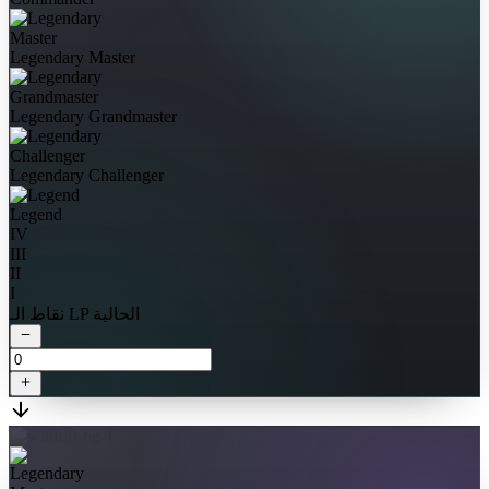
Legendary Master
Legendary Grandmaster
Legendary Challenger
Legend
IV
III
II
I
نقاط الـ LP الحالية