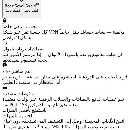
™
BoostRoyal Shield
كيف نحمي مشترياتك
الحساب يبقى خاصاً
كل جلسة تمر عبر شبكة VPN محمية — نشاط حسابك يظل خاصاً
بشكل افتراضي.
ضمان استرداد الأموال
كل طلب مدعوم بوعدنا باسترداد الأموال — إذا لم تسر الأمور كما
يجب، فسنقوم بتصحيحها.
دعم مباشر 24/7
فريقنا يجيب على الدردشة المباشرة على مدار الساعة — لن تضطر
أبداً للانتظار في منتصف الطلب.
مدفوعات مشفرة
تتم عمليات الدفع بالبطاقات والعملات الرقمية عبر بوابات معتمدة
من PCI-DSS مع تشفير تام بين الطرفين.
استمتع بأفضل الميزات.
اختيارنا للميزات
انسَ الألعاب المحبطة؛ وصل إلى التصنيف الذي تستحقه دون عناء.
سواء كنت تشتري تعزيز لـ Wild Rift، فأنت تتمتع بجميع الميزات