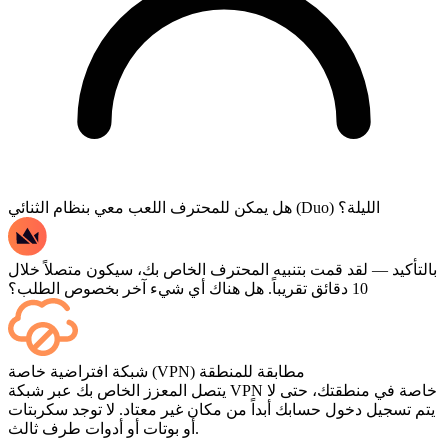
هل يمكن للمحترف اللعب معي بنظام الثنائي (Duo) الليلة؟
بالتأكيد — لقد قمت بتنبيه المحترف الخاص بك، سيكون متصلاً خلال
10 دقائق تقريباً. هل هناك أي شيء آخر بخصوص الطلب؟
نعم، تظهر كل مباراة في لوحة التحكم الخاصة بك فور انتهائها، وإذا
شبكة افتراضية خاصة (VPN) مطابقة للمنطقة
كنت ترغب في مشاهدة المباريات نفسها، أضف خدمة البث
يتصل المعزز الخاص بك عبر شبكة VPN خاصة في منطقتك، حتى لا
(Streaming) عند إتمام الدفع.
يتم تسجيل دخول حسابك أبداً من مكان غير معتاد. لا توجد سكربتات
أو بوتات أو أدوات طرف ثالث.