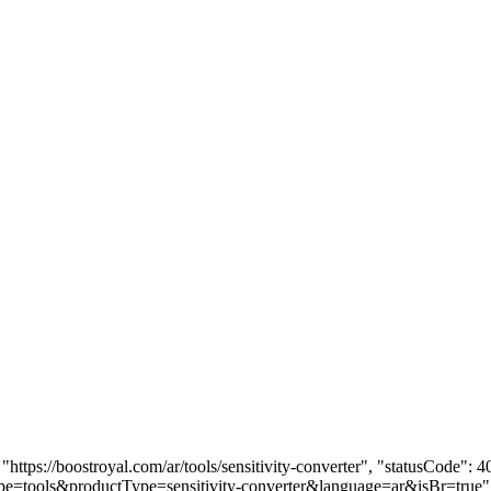
: "https://boostroyal.com/ar/tools/sensitivity-converter", "statusCode
eType=tools&productType=sensitivity-converter&language=ar&isBr=true",