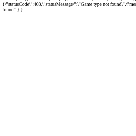
{\"statusCode\":403,\"statusMessage\":\"Game type not found\",\"me
found" } }