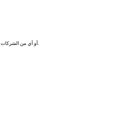
BoostRoyal ليست تابعة لشركة Riot Games, Inc. أو أي من الشركات التابعة لها، ولا تحظى بتأييدها أو رعايتها. جميع العلامات التجارية هي ملك لأصحابها المعنيين.