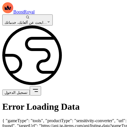
BoostRoyal
ابحث عن ألعابك، خدماتك...
تسجيل الدخول
Error Loading Data
{ "gameType": "tools", "productType": "sensitivity-converter", "url"
found", "targetUrl": "https://api.ig-items.com/api/listing-data?gam