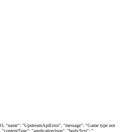
": 403, "name": "UpstreamApiError", "message": "Game type not
 "contentType": "application/json", "bodyText": "