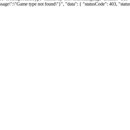
ssage\":\"Game type not found\"}", "data": { "statusCode": 403, "sta