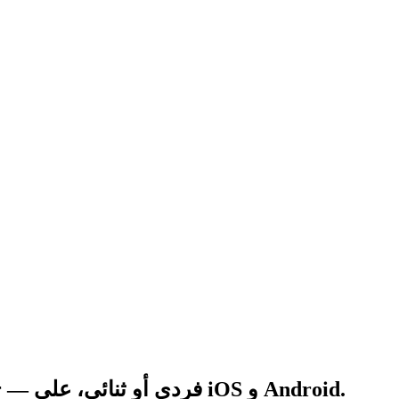
تعزيزات الرتب، والانتصارات، وبدايات المواسم، و Legendary Queue من لاعبي Challenger — فردي أو ثنائي، على iOS و Android.