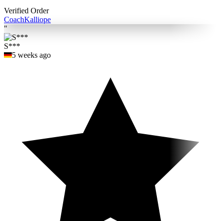
Verified Order
Coach
Kalliope
"
S***
5 weeks ago