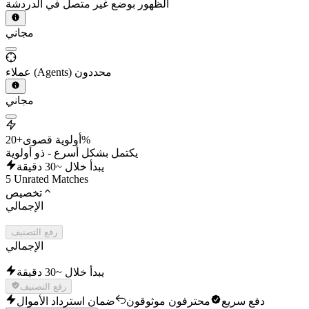
الظهور بوضع غير متصل في الدردشة
مجاني
عملاء (Agents) محددون
مجاني
+20%
أولوية قصوى
يكتمل بشكل أسرع - ذو أولوية
يبدأ خلال ~30 دقيقة
5 Unrated Matches
تخصيص
الإجمالي
رفع التصنيف
الإجمالي
يبدأ خلال ~30 دقيقة
رفع التصنيف
دفع سريع
محترفون موثوقون
ضمان استرداد الأموال