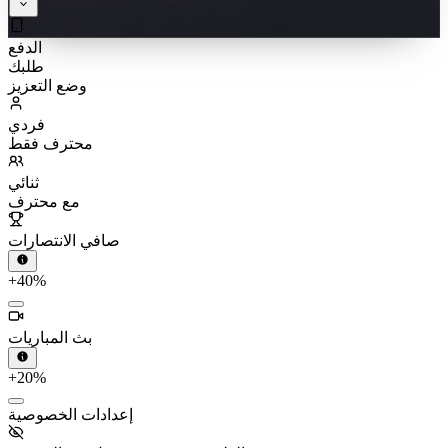
الدفع
طلبك
وضع التعزيز
فردي
محترف فقط
ثنائي
مع محترف
صافي الانتصارات
+40%
بث المباريات
+20%
إعدادات الخصوصية