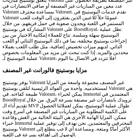
يتعلق بوستينج مباريات Valorant غير المصنفة بطريقة الحصول على
عدد معين من المباريات غير المصنفة أو صافي الانتصارات في
Valorant بمساعدة محترف Valorant. تقدم خدمات البوستينج في
Valorant عمومًا حلاً للاعبين الذين يفتقرون إلى الوقت للعب
المستمر في اللعبة ويجدون صعوبة في حمل فريقهم. من خلال
المشاركة في بوستينج Valorant على BoostRoyal، تظل عملية
البوستينج سهلة وسلسة. تتاح للعملاء إمكانية الاختيار من بين
إجراءات بوستينج مختلفة، بما في ذلك البوستينج الثنائي أو اللعب
الذاتي. لديهم ميزات تخصيص إضافية، مثل طلب اللعب بعملاء
محددين والمزيد. إذا كنت تبحث عن مزيد من المعلومات بخصوص
عملية البوستينج لـ Valorant، فلا تتردد في الاتصال بنا اليوم!
مزايا بوستينج فالورانت غير المصنف
يوفر بوستينج Valorant غير المصنف مجموعة واسعة من المزايا
لمستخدميه. واحدة من الفوائد الرئيسية لتلقي بوستينج Valorant هي
طبيعة كفاءته. في Valorant، يمكن لخبراء Immortal المعتمدين في
BoostRoyal تزويدك بانتصارات غير مصنفة بسرعة البرق. من خلال
تقديم أداء الـ MVP طوال عملية البوستينج، يمكن لعملائنا الحصول
على الكمية المطلوبة من المباريات غير المصنفة في أسرع وقت
ممكن. المزايا الهامة الأخرى هي البيئة الخالية من الغش وقاعدة
خبراء Immortal المحترفين والمعتمدين. نحن نهدف إلى توفير عملية
بوستينج Valorant الأكثر أمانًا ومتعة، ومساعدة أي لاعب يتطلع إلى
الوصول إلى أهدافه بسرعة في اللعبة.