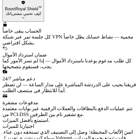
™
BoostRoyal Shield
كيف نحمي مشترياتك
الحساب يبقى خاصاً
كل جلسة تمر عبر شبكة VPN محمية — نشاط حسابك يظل خاصاً
بشكل افتراضي.
ضمان استرداد الأموال
كل طلب مدعوم بوعدنا باسترداد الأموال — إذا لم تسر الأمور كما
يجب، فسنقوم بتصحيحها.
دعم مباشر 24/7
فريقنا يجيب على الدردشة المباشرة على مدار الساعة — لن تضطر
أبداً للانتظار في منتصف الطلب.
مدفوعات مشفرة
تتم عمليات الدفع بالبطاقات والعملات الرقمية عبر بوابات معتمدة
من PCI-DSS مع تشفير تام بين الطرفين.
استمتع بأفضل الميزات.
اختيارنا للميزات
انسَ الألعاب المحبطة؛ وصل إلى التصنيف الذي تستحقه دون عناء.
سواء كنت تشتري تعزيز لـ Valorant، فأنت تتمتع بجميع الميزات