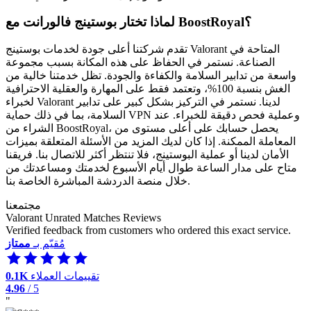
لماذا تختار بوستينج فالورانت مع BoostRoyal؟
تقدم شركتنا أعلى جودة لخدمات بوستينج Valorant المتاحة في
الصناعة. نستمر في الحفاظ على هذه المكانة بسبب مجموعة
واسعة من تدابير السلامة والكفاءة والجودة. تظل خدمتنا خالية من
الغش بنسبة 100%، وتعتمد فقط على المهارة والعقلية الاحترافية
لخبراء Valorant لدينا. نستمر في التركيز بشكل كبير على تدابير
السلامة، بما في ذلك حماية VPN وعملية فحص دقيقة للخبراء. عند
الشراء من BoostRoyal، يحصل حسابك على أعلى مستوى من
المعاملة الممكنة. إذا كان لديك المزيد من الأسئلة المتعلقة بميزات
الأمان لدينا أو عملية البوستينج، فلا تنتظر أكثر للاتصال بنا. فريقنا
متاح على مدار الساعة طوال أيام الأسبوع لخدمتك ومساعدتك من
خلال منصة الدردشة المباشرة الخاصة بنا.
مجتمعنا
Valorant Unrated Matches Reviews
Verified feedback from customers who ordered this exact service.
مُقيّم بـ
ممتاز
تقييمات العملاء
0.1K
4.96
/ 5
"