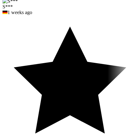
S***
1 weeks ago