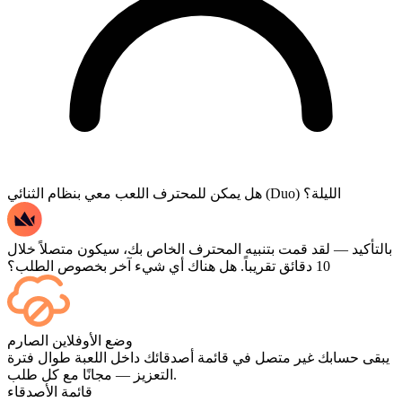
هل يمكن للمحترف اللعب معي بنظام الثنائي (Duo) الليلة؟
بالتأكيد — لقد قمت بتنبيه المحترف الخاص بك، سيكون متصلاً خلال
10 دقائق تقريباً. هل هناك أي شيء آخر بخصوص الطلب؟
نعم، تظهر كل مباراة في لوحة التحكم الخاصة بك فور انتهائها، وإذا
وضع الأوفلاين الصارم
كنت ترغب في مشاهدة المباريات نفسها، أضف خدمة البث
يبقى حسابك غير متصل في قائمة أصدقائك داخل اللعبة طوال فترة
(Streaming) عند إتمام الدفع.
التعزيز — مجانًا مع كل طلب.
قائمة الأصدقاء