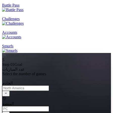
Battle Pass
Challenges
Accounts
Smurfs
5
Step 01
Goal
عدد المباريات
Select the number of games
الخادم
المنصة