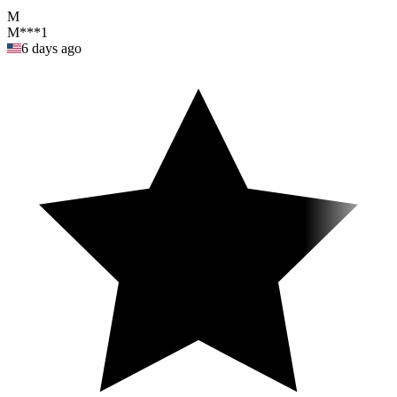
"
M
M***1
6 days ago