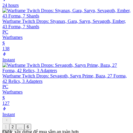
24 hours
Warframe Twitch Drops: Styanax, Gara, Saryn, Sevagoth, Ember,
43 Forma, 7 Shards
PC
Warframes
$
138
Instant
Warframe Twitch Drops: Sevagoth, Saryn Prime, Baza, 27 Forma,
42 Relics, 3 Adapters
PC
Warframes
$
127
Instant
1
2
...
6
Được xây dựng để mua sắm an toàn hơn