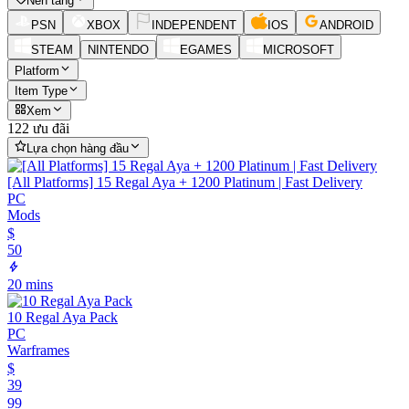
Nền tảng
PSN
XBOX
INDEPENDENT
IOS
ANDROID
STEAM
NINTENDO
EGAMES
MICROSOFT
Platform
Item Type
Xem
122 ưu đãi
Lựa chọn hàng đầu
[All Platforms] 15 Regal Aya + 1200 Platinum | Fast Delivery
PC
Mods
$
50
20 mins
10 Regal Aya Pack
PC
Warframes
$
39
99