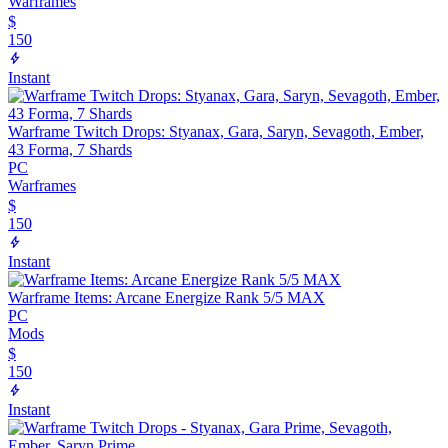
Warframes
$
150
Instant
Warframe Twitch Drops: Styanax, Gara, Saryn, Sevagoth, Ember,
43 Forma, 7 Shards
PC
Warframes
$
150
Instant
Warframe Items: Arcane Energize Rank 5/5 MAX
PC
Mods
$
150
Instant