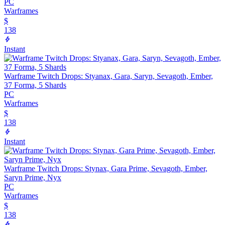
PC
Warframes
$
138
Instant
Warframe Twitch Drops: Styanax, Gara, Saryn, Sevagoth, Ember,
37 Forma, 5 Shards
PC
Warframes
$
138
Instant
Warframe Twitch Drops: Stynax, Gara Prime, Sevagoth, Ember,
Saryn Prime, Nyx
PC
Warframes
$
138