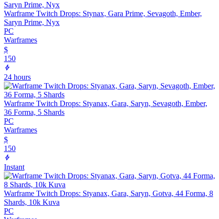
Warframe Twitch Drops: Stynax, Gara Prime, Sevagoth, Ember,
Saryn Prime, Nyx
PC
Warframes
$
150
24 hours
Warframe Twitch Drops: Styanax, Gara, Saryn, Sevagoth, Ember,
36 Forma, 5 Shards
PC
Warframes
$
150
Instant
Warframe Twitch Drops: Styanax, Gara, Saryn, Gotva, 44 Forma, 8
Shards, 10k Kuva
PC