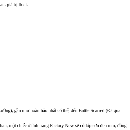
 giá trị float.
giống hệt nhau: giá trị float. Tuy nhiên, điều này cũng gây
ơn về giá trị vật phẩm trong Counter-Strike 2.
ưởng), gần như hoàn hảo nhất có thể, đến Battle Scarred (Đã qua
nhau, một chiếc ở tình trạng Factory New sẽ có lớp sơn đen mịn, đồng