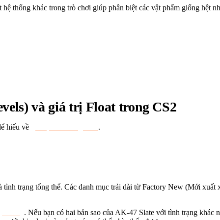
 thống khác trong trò chơi giúp phân biệt các vật phẩm giống hệt nhau:
 một hệ thống khác trong trò chơi giúp phân biệt các vật phẩm 
ùng xem xét kỹ hơn về giá trị float trong trò chơi để hiểu rõ h
els) và giá trị Float trong CS2
để hiểu về
giá trị float trong CS2
.
ình trạng tổng thể. Các danh mục trải dài từ Factory New (Mới xuất x
hị trường
. Nếu bạn có hai bản sao của AK-47 Slate với tình trạng khác 