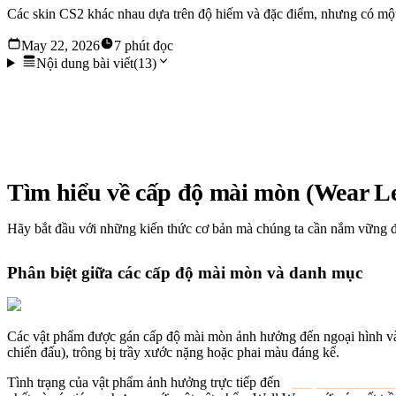
Các skin CS2 khác nhau dựa trên độ hiếm và đặc điểm, nhưng có một hệ
May 22, 2026
7 phút đọc
Nội dung bài viết
(
13
)
Các skin CS2 khác nhau dựa trên độ hiếm và đặc điểm, nhưng có
nhầm lẫn cho người chơi vì nó tạo thêm một lớp phức tạp. Hãy c
Tìm hiểu về cấp độ mài mòn (Wear Lev
Hãy bắt đầu với những kiến thức cơ bản mà chúng ta cần nắm vững 
Phân biệt giữa các cấp độ mài mòn và danh mục
Các vật phẩm được gán cấp độ mài mòn ảnh hưởng đến ngoại hình và t
chiến đấu), trông bị trầy xước nặng hoặc phai màu đáng kể.
Tình trạng của vật phẩm ảnh hưởng trực tiếp đến
giá trị của nó trên t