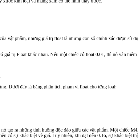
ầy xước kim loại và mảng xám có thể nhìn thấy được.
ủa vật phẩm, nhưng giá trị float là những con số chính xác được sử dụ
giá trị Float khác nhau. Nếu một chiếc có float 0.01, thì nó vẫn hiếm 
t
ng. Dưới đây là bảng phân tích phạm vi float cho từng loại:
ì nó tạo ra những tình huống độc đáo giữa các vật phẩm. Một chiếc M4A
 có sự khác biệt về giá. Tuy nhiên, khi đạt đến 0.16, sự khác biệt th