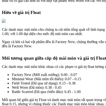
nhất và có giá cao hơn so với một vật phẩm Well Worn với các vết tr
Hiểu về giá trị Float
Các danh mục mài mòn cho chúng ta cái nhìn tổng quát về tình trạng c
1.00, với 1.00 đại diện cho mức độ mài mòn cao nhất.
Ngay cả khi cả hai vật phẩm đều là Factory New, chúng thường vẫn có 
đều là Factory New.
Mối tương quan giữa cấp độ mài mòn và giá trị Floa
Các danh mục mài mòn khác nhau có các phạm vi giá trị float tương ứ
Factory New (Mới xuất xưởng): 0.00 - 0.07
Minimal Wear (Mài mòn tối thiểu): 0.07 - 0.15
Field Tested (Đã qua sử dụng): 0.15 - 0.38
Well Worn (Đã mòn): 0.38 - 0.45
Battle Scarred (Đã qua chiến đấu): 0.45 - 1.00
Mối quan hệ giữa giá trị Float và danh mục mài mòn rất quan trọng v
float 0.15, nhưng vì chúng thuộc các Danh mục mài mòn khác nhau, nên