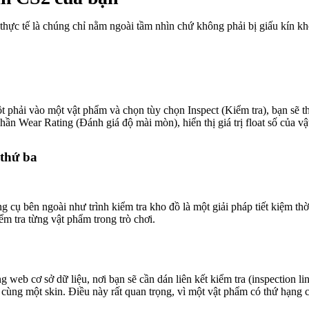
à thực tế là chúng chỉ nằm ngoài tầm nhìn chứ không phải bị giấu kín kh
 phải vào một vật phẩm và chọn tùy chọn Inspect (Kiểm tra), bạn sẽ 
phần Wear Rating (Đánh giá độ mài mòn), hiển thị giá trị float số của v
 thứ ba
ng cụ bên ngoài như trình kiểm tra kho đồ là một giải pháp tiết kiệm thời 
m tra từng vật phẩm trong trò chơi.
ng web cơ sở dữ liệu, nơi bạn sẽ cần dán liên kết kiểm tra (inspection
ùng một skin. Điều này rất quan trọng, vì một vật phẩm có thứ hạng cao