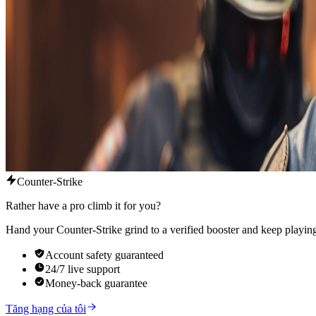
Counter-Strike
Rather have a pro climb it for you?
Hand your Counter-Strike grind to a verified booster and keep playing
Account safety guaranteed
24/7 live support
Money-back guarantee
Tăng hạng của tôi