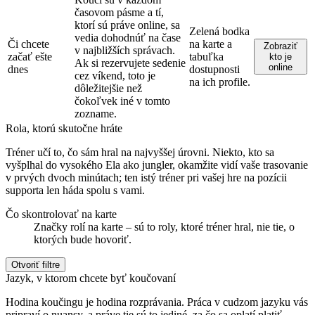
časovom pásme a tí,
ktorí sú práve online, sa
Zelená bodka
vedia dohodnúť na čase
Či chcete
na karte a
Zobraziť
v najbližších správach.
začať ešte
tabuľka
kto je
Ak si rezervujete sedenie
online
dnes
dostupnosti
cez víkend, toto je
na ich profile.
dôležitejšie než
čokoľvek iné v tomto
zozname.
Rola, ktorú skutočne hráte
Tréner učí to, čo sám hral na najvyššej úrovni. Niekto, kto sa
vyšplhal do vysokého Ela ako jungler, okamžite vidí vaše trasovanie
v prvých dvoch minútach; ten istý tréner pri vašej hre na pozícii
supporta len háda spolu s vami.
Čo skontrolovať na karte
Značky rolí na karte – sú to roly, ktoré tréner hral, nie tie, o
ktorých bude hovoriť.
Otvoriť filtre
Jazyk, v ktorom chcete byť koučovaní
Hodina koučingu je hodina rozprávania. Práca v cudzom jazyku vás
pripraví o nuansy, a práve tie sú to jediné, za čo sa oplatí platiť.