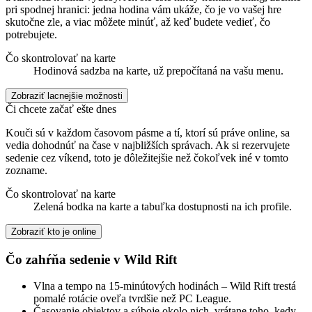
pri spodnej hranici: jedna hodina vám ukáže, čo je vo vašej hre
skutočne zle, a viac môžete minúť, až keď budete vedieť, čo
potrebujete.
Čo skontrolovať na karte
Hodinová sadzba na karte, už prepočítaná na vašu menu.
Zobraziť lacnejšie možnosti
Či chcete začať ešte dnes
Kouči sú v každom časovom pásme a tí, ktorí sú práve online, sa
vedia dohodnúť na čase v najbližších správach. Ak si rezervujete
sedenie cez víkend, toto je dôležitejšie než čokoľvek iné v tomto
zozname.
Čo skontrolovať na karte
Zelená bodka na karte a tabuľka dostupnosti na ich profile.
Zobraziť kto je online
Čo zahŕňa sedenie v Wild Rift
Vlna a tempo na 15-minútových hodinách – Wild Rift trestá
pomalé rotácie oveľa tvrdšie než PC League.
Časovanie objektov a súboje okolo nich, vrátane toho, kedy