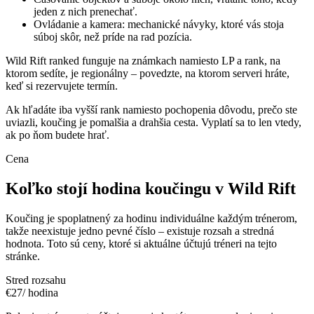
jeden z nich prenechať.
Ovládanie a kamera: mechanické návyky, ktoré vás stoja
súboj skôr, než príde na rad pozícia.
Wild Rift ranked funguje na známkach namiesto LP a rank, na
ktorom sedíte, je regionálny – povedzte, na ktorom serveri hráte,
keď si rezervujete termín.
Ak hľadáte iba vyšší rank namiesto pochopenia dôvodu, prečo ste
uviazli, koučing je pomalšia a drahšia cesta. Vyplatí sa to len vtedy,
ak po ňom budete hrať.
Cena
Koľko stojí hodina koučingu v Wild Rift
Koučing je spoplatnený za hodinu individuálne každým trénerom,
takže neexistuje jedno pevné číslo – existuje rozsah a stredná
hodnota. Toto sú ceny, ktoré si aktuálne účtujú tréneri na tejto
stránke.
Stred rozsahu
€27
/ hodina