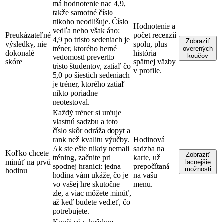
má hodnotenie nad 4,9,
takže samotné číslo
nikoho neodlišuje. Číslo
Hodnotenie a
vedľa neho však áno:
Preukázateľné
počet recenzií
4,9 po tristo sedeniach je
Zobraziť
výsledky, nie
spolu, plus
tréner, ktorého herné
overených
dokonalé
história
koučov
vedomosti preverilo
skóre
spätnej väzby
tristo študentov, zatiaľ čo
v profile.
5,0 po šiestich sedeniach
je tréner, ktorého zatiaľ
nikto poriadne
neotestoval.
Každý tréner si určuje
vlastnú sadzbu a toto
číslo skôr odráža dopyt a
rank než kvalitu výučby.
Hodinová
Ak ste ešte nikdy nemali
sadzba na
Koľko chcete
Zobraziť
tréning, začnite pri
karte, už
minúť na prvú
lacnejšie
spodnej hranici: jedna
prepočítaná
možnosti
hodinu
hodina vám ukáže, čo je
na vašu
vo vašej hre skutočne
menu.
zle, a viac môžete minúť,
až keď budete vedieť, čo
potrebujete.
Kouči sú v každom