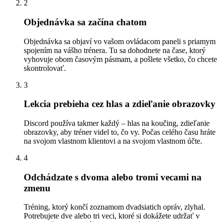
2
Objednávka sa začína chatom
Objednávka sa objaví vo vašom ovládacom paneli s priamym
spojením na vášho trénera. Tu sa dohodnete na čase, ktorý
vyhovuje obom časovým pásmam, a pošlete všetko, čo chcete
skontrolovať.
3
Lekcia prebieha cez hlas a zdieľanie obrazovky
Discord používa takmer každý – hlas na koučing, zdieľanie
obrazovky, aby tréner videl to, čo vy. Počas celého času hráte
na svojom vlastnom klientovi a na svojom vlastnom účte.
4
Odchádzate s dvoma alebo tromi vecami na
zmenu
Tréning, ktorý končí zoznamom dvadsiatich opráv, zlyhal.
Potrebujete dve alebo tri veci, ktoré si dokážete udržať v