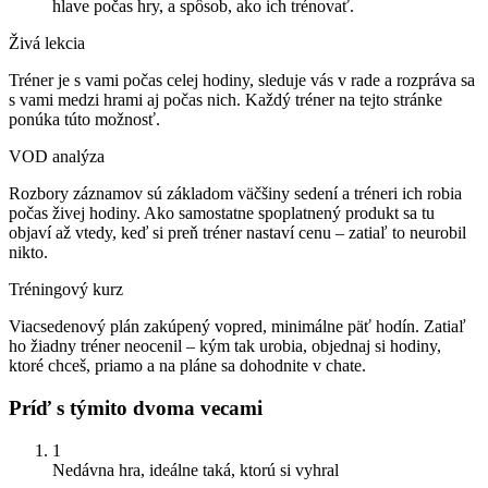
hlave počas hry, a spôsob, ako ich trénovať.
Živá lekcia
Tréner je s vami počas celej hodiny, sleduje vás v rade a rozpráva sa
s vami medzi hrami aj počas nich. Každý tréner na tejto stránke
ponúka túto možnosť.
VOD analýza
Rozbory záznamov sú základom väčšiny sedení a tréneri ich robia
počas živej hodiny. Ako samostatne spoplatnený produkt sa tu
objaví až vtedy, keď si preň tréner nastaví cenu – zatiaľ to neurobil
nikto.
Tréningový kurz
Viacsedenový plán zakúpený vopred, minimálne päť hodín. Zatiaľ
ho žiadny tréner neocenil – kým tak urobia, objednaj si hodiny,
ktoré chceš, priamo a na pláne sa dohodnite v chate.
Príď s týmito dvoma vecami
1
Nedávna hra, ideálne taká, ktorú si vyhral