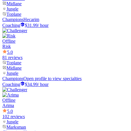
Midlane
Jungle
Toplane
Champions
Hecarim
Coaching
$31.99
/ hour
Offline
Risk
5.0
81 reviews
Toplane
Midlane
Jungle
Champions
Open profile to view specialties
Coaching
$34.99
/ hour
Offline
Arima
5.0
102 reviews
Jungle
Marksman