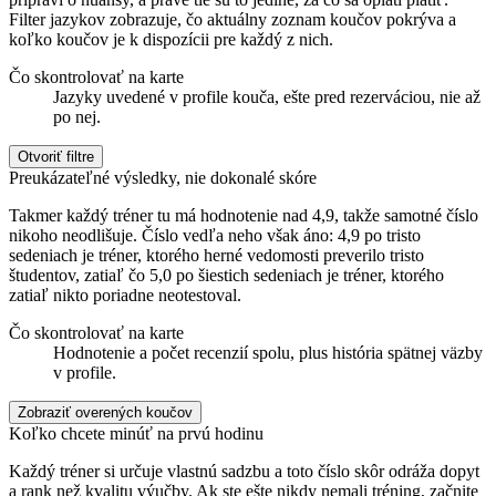
Filter jazykov zobrazuje, čo aktuálny zoznam koučov pokrýva a
koľko koučov je k dispozícii pre každý z nich.
Čo skontrolovať na karte
Jazyky uvedené v profile kouča, ešte pred rezerváciou, nie až
po nej.
Otvoriť filtre
Preukázateľné výsledky, nie dokonalé skóre
Takmer každý tréner tu má hodnotenie nad 4,9, takže samotné číslo
nikoho neodlišuje. Číslo vedľa neho však áno: 4,9 po tristo
sedeniach je tréner, ktorého herné vedomosti preverilo tristo
študentov, zatiaľ čo 5,0 po šiestich sedeniach je tréner, ktorého
zatiaľ nikto poriadne neotestoval.
Čo skontrolovať na karte
Hodnotenie a počet recenzií spolu, plus história spätnej väzby
v profile.
Zobraziť overených koučov
Koľko chcete minúť na prvú hodinu
Každý tréner si určuje vlastnú sadzbu a toto číslo skôr odráža dopyt
a rank než kvalitu výučby. Ak ste ešte nikdy nemali tréning, začnite