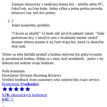
Záznam obrazovky z nedávnej hranej hry – telefón alebo PC,
čokoľvek, na čom hráte. Jedna výhra a jedna prehra povedia
trénerovi viac než dve prehry.
2
Jeden konkrétny problém
"Chcem sa zlepšiť" ťa bude stáť prvých pätnásť minút. "Stále
prehrávam hry, v ktorých som v dvadsiatej minúte viedol"
dostane trénera priamo k tej časti tvojej hry, ktorá ťa skutočne
stojí rank.
Tréner za teba tlačidlá nestlačí a hodina strávená len prikyvovaním
je premárnená hodina. Hádaj sa s nimi, keď nesúhlasíš – práve v tej
diskusii má sedenie svoju hodnotu.
Naša komunita
DuoQueue Division Boosting Reviews
Verified feedback from customers who ordered this exact service.
Hodnotenie
Vynikajúce
5.7K
zákazníckych hodnotení
4.92
/ 5
"