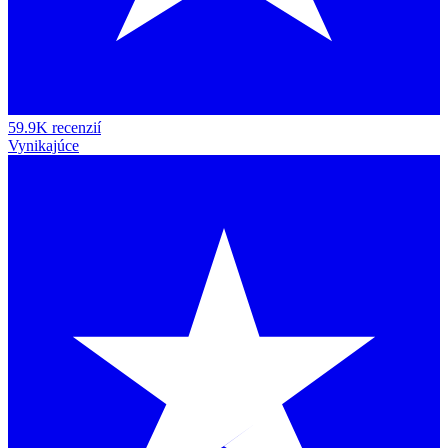
59.9K recenzií
Vynikajúce