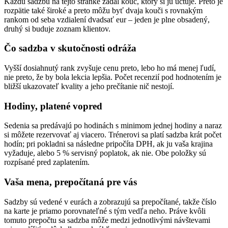
Každú sadzbu na tejto stránke zadal kouč, ktorý si ju účtuje. Preto je
rozpätie také široké a preto môžu byť dvaja kouči s rovnakým
rankom od seba vzdialení dvadsať eur – jeden je plne obsadený,
druhý si buduje zoznam klientov.
Čo sadzba v skutočnosti odráža
Vyšší dosiahnutý rank zvyšuje cenu preto, lebo ho má menej ľudí,
nie preto, že by bola lekcia lepšia. Počet recenzií pod hodnotením je
bližší ukazovateľ kvality a jeho prečítanie nič nestojí.
Hodiny, platené vopred
Sedenia sa predávajú po hodinách s minimom jednej hodiny a naraz
si môžete rezervovať aj viacero. Trénerovi sa platí sadzba krát počet
hodín; pri pokladni sa následne pripočíta DPH, ak ju vaša krajina
vyžaduje, alebo 5 % servisný poplatok, ak nie. Obe položky sú
rozpísané pred zaplatením.
Vaša mena, prepočítaná pre vás
Sadzby sú vedené v eurách a zobrazujú sa prepočítané, takže číslo
na karte je priamo porovnateľné s tým vedľa neho. Práve kvôli
tomuto prepočtu sa sadzba môže medzi jednotlivými návštevami