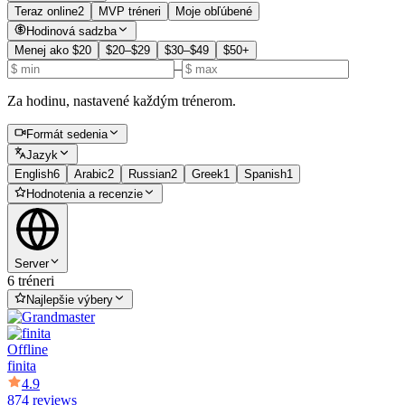
Teraz online
2
MVP tréneri
Moje obľúbené
Hodinová sadzba
Menej ako $20
$20–$29
$30–$49
$50+
–
Za hodinu, nastavené každým trénerom.
Formát sedenia
Jazyk
English
6
Arabic
2
Russian
2
Greek
1
Spanish
1
Hodnotenia a recenzie
Server
6 tréneri
Najlepšie výbery
Offline
finita
4.9
874 reviews