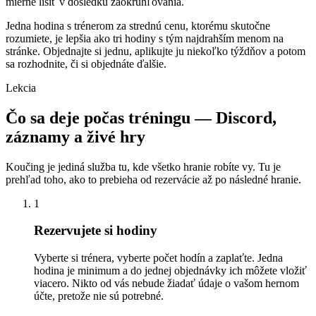
mierne líšiť v dôsledku zaokrúhľovania.
Jedna hodina s trénerom za strednú cenu, ktorému skutočne
rozumiete, je lepšia ako tri hodiny s tým najdrahším menom na
stránke. Objednajte si jednu, aplikujte ju niekoľko týždňov a potom
sa rozhodnite, či si objednáte ďalšie.
Lekcia
Čo sa deje počas tréningu — Discord,
záznamy a živé hry
Koučing je jediná služba tu, kde všetko hranie robíte vy. Tu je
prehľad toho, ako to prebieha od rezervácie až po následné hranie.
1
Rezervujete si hodiny
Vyberte si trénera, vyberte počet hodín a zaplaťte. Jedna
hodina je minimum a do jednej objednávky ich môžete vložiť
viacero. Nikto od vás nebude žiadať údaje o vašom hernom
účte, pretože nie sú potrebné.