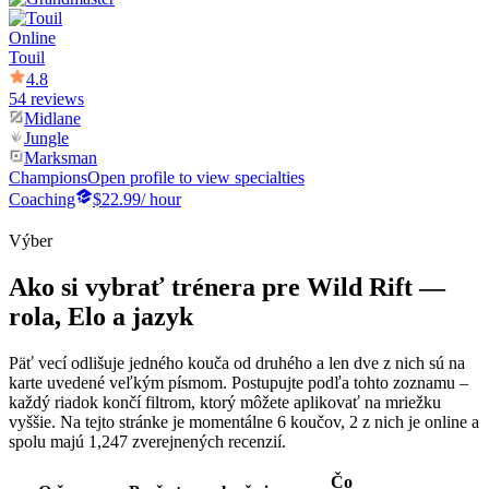
Online
Touil
4.8
54 reviews
Midlane
Jungle
Marksman
Champions
Open profile to view specialties
Coaching
$22.99
/ hour
Výber
Ako si vybrať trénera pre Wild Rift —
rola, Elo a jazyk
Päť vecí odlišuje jedného kouča od druhého a len dve z nich sú na
karte uvedené veľkým písmom. Postupujte podľa tohto zoznamu –
každý riadok končí filtrom, ktorý môžete aplikovať na mriežku
vyššie. Na tejto stránke je momentálne 6 koučov, 2 z nich je online a
spolu majú 1,247 zverejnených recenzií.
Čo