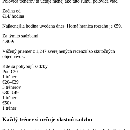
Polovica trénerov tu účtuje menej ako túto sumu, polovica viac.
Začína od
€14
/ hodina
Najlacnejšia hodina uvedená dnes. Horná hranica rozsahu je €59.
Za týmito sadzbami
4.90
★
Vážený priemer z 1,247 zverejnených recenzií zo skutočných
objednávok.
Kde sa pohybujú sadzby
Pod €20
1 tréner
€20–€29
3 trénerov
€30–€49
1 tréner
€50+
1 tréner
Každý tréner si určuje vlastnú sadzbu