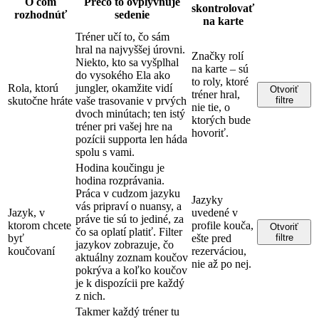
O čom
Prečo to ovplyvňuje
skontrolovať
rozhodnúť
sedenie
na karte
Tréner učí to, čo sám
hral na najvyššej úrovni.
Značky rolí
Niekto, kto sa vyšplhal
na karte – sú
do vysokého Ela ako
to roly, ktoré
Rola, ktorú
jungler, okamžite vidí
Otvoriť
tréner hral,
skutočne hráte
vaše trasovanie v prvých
filtre
nie tie, o
dvoch minútach; ten istý
ktorých bude
tréner pri vašej hre na
hovoriť.
pozícii supporta len háda
spolu s vami.
Hodina koučingu je
hodina rozprávania.
Práca v cudzom jazyku
Jazyky
vás pripraví o nuansy, a
Jazyk, v
uvedené v
práve tie sú to jediné, za
ktorom chcete
profile kouča,
Otvoriť
čo sa oplatí platiť. Filter
byť
ešte pred
filtre
jazykov zobrazuje, čo
koučovaní
rezerváciou,
aktuálny zoznam koučov
nie až po nej.
pokrýva a koľko koučov
je k dispozícii pre každý
z nich.
Takmer každý tréner tu