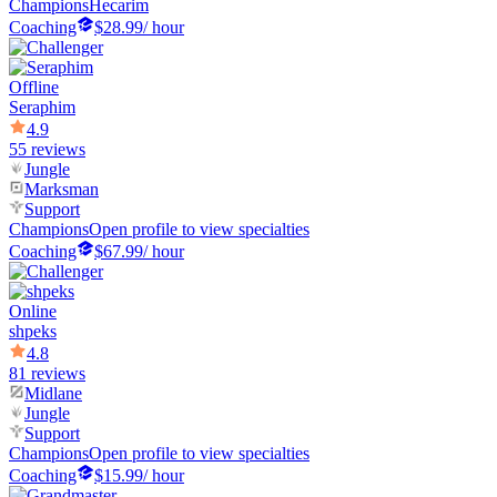
Champions
Hecarim
Coaching
$28.99
/ hour
Offline
Seraphim
4.9
55 reviews
Jungle
Marksman
Support
Champions
Open profile to view specialties
Coaching
$67.99
/ hour
Online
shpeks
4.8
81 reviews
Midlane
Jungle
Support
Champions
Open profile to view specialties
Coaching
$15.99
/ hour