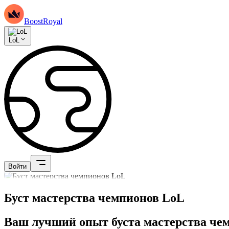
BoostRoyal
LoL
Войти
Буст мастерства чемпионов LoL
Ваш лучший опыт буста мастерства че