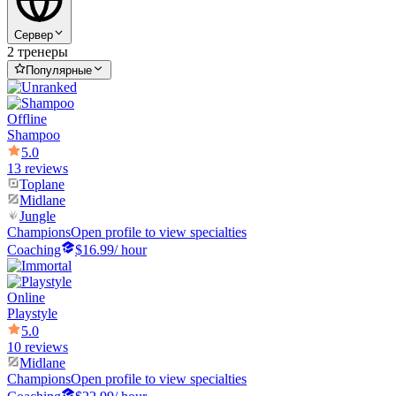
Сервер
2 тренеры
Популярные
Offline
Shampoo
5.0
13 reviews
Toplane
Midlane
Jungle
Champions
Open profile to view specialties
Coaching
$16.99
/ hour
Online
Playstyle
5.0
10 reviews
Midlane
Champions
Open profile to view specialties