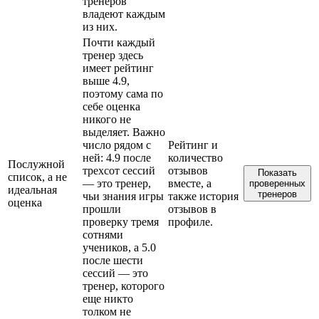
тренеров
владеют каждым
из них.
Почти каждый
тренер здесь
имеет рейтинг
выше 4.9,
поэтому сама по
себе оценка
никого не
выделяет. Важно
число рядом с
Рейтинг и
ней: 4.9 после
количество
Послужной
трехсот сессий
отзывов
Показать
список, а не
— это тренер,
вместе, а
проверенных
идеальная
тренеров
чьи знания игры
также история
оценка
прошли
отзывов в
проверку тремя
профиле.
сотнями
учеников, а 5.0
после шести
сессий — это
тренер, которого
еще никто
толком не