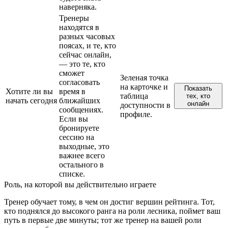
наверняка.
Тренеры
находятся в
разных часовых
поясах, и те, кто
сейчас онлайн,
— это те, кто
сможет
Зеленая точка
согласовать
на карточке и
Показать
Хотите ли вы
время в
таблица
тех, кто
начать сегодня
ближайших
онлайн
доступности в
сообщениях.
профиле.
Если вы
бронируете
сессию на
выходные, это
важнее всего
остального в
списке.
Роль, на которой вы действительно играете
Тренер обучает тому, в чем он достиг вершин рейтинга. Тот,
кто поднялся до высокого ранга на роли лесника, поймет ваш
путь в первые две минуты; тот же тренер на вашей роли