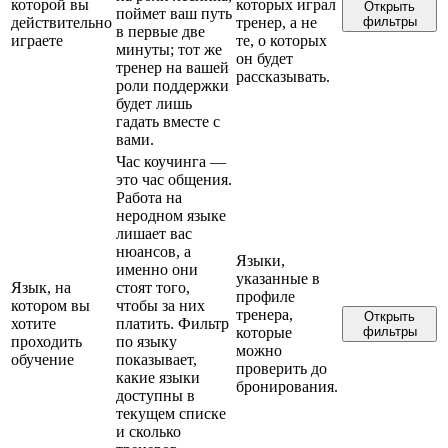
которой вы
которых играл
Открыть
поймет ваш путь
действительно
тренер, а не
фильтры
в первые две
играете
те, о которых
минуты; тот же
он будет
тренер на вашей
рассказывать.
роли поддержки
будет лишь
гадать вместе с
вами.
Час коучинга —
это час общения.
Работа на
неродном языке
лишает вас
нюансов, а
Языки,
именно они
указанные в
Язык, на
стоят того,
профиле
котором вы
чтобы за них
тренера,
Открыть
хотите
платить. Фильтр
которые
фильтры
проходить
по языку
можно
обучение
показывает,
проверить до
какие языки
бронирования.
доступны в
текущем списке
и сколько