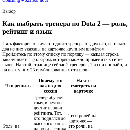
Coaching
$22.99
/ hour
Выбор
Как выбрать тренера по Dota 2 — роль,
рейтинг и язык
Пять факторов отличают одного тренера от другого, и только
два из них указаны на карточке крупным шрифтом.
Пройдитесь по этому списку по порядку — каждая строка
заканчивается фильтром, который можно применить к сетке
выше. На этой странице сейчас 2 тренеров, 1 из них онлайн, и
на всех у них 23 опубликованных отзывов.
Почему это
На что
Что решить
важно для
смотреть на
сессии
карточке
Тренер обучает
тому, в чем он
достиг вершин
рейтинга. Тот,
Теги ролей на
кто поднялся до
карточке —
высокого ранга
Роль, на
это роли, на
на роли лесника,