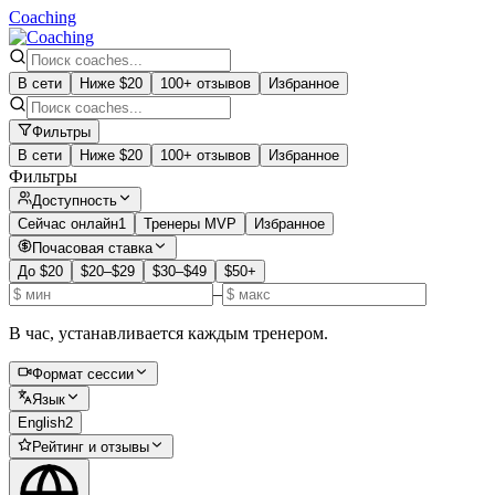
Coaching
В сети
Ниже $20
100+ отзывов
Избранное
Фильтры
В сети
Ниже $20
100+ отзывов
Избранное
Фильтры
Доступность
Сейчас онлайн
1
Тренеры MVP
Избранное
Почасовая ставка
До $20
$20–$29
$30–$49
$50+
–
В час, устанавливается каждым тренером.
Формат сессии
Язык
English
2
Рейтинг и отзывы