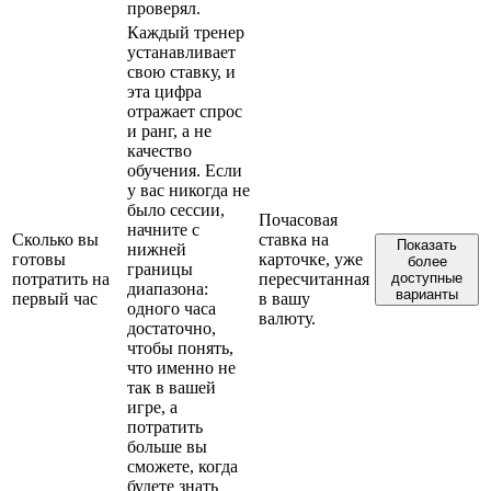
проверял.
Каждый тренер
устанавливает
свою ставку, и
эта цифра
отражает спрос
и ранг, а не
качество
обучения. Если
у вас никогда не
было сессии,
Почасовая
начните с
Сколько вы
ставка на
Показать
нижней
готовы
карточке, уже
более
границы
потратить на
пересчитанная
доступные
диапазона:
варианты
первый час
в вашу
одного часа
валюту.
достаточно,
чтобы понять,
что именно не
так в вашей
игре, а
потратить
больше вы
сможете, когда
будете знать