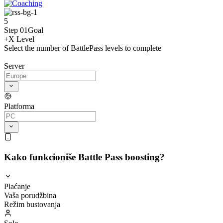
5
Step 01
Goal
+X Level
Select the number of BattlePass levels to complete
Server
Platforma
Kako funkcioniše Battle Pass boosting?
Plaćanje
Vaša porudžbina
Režim bustovanja