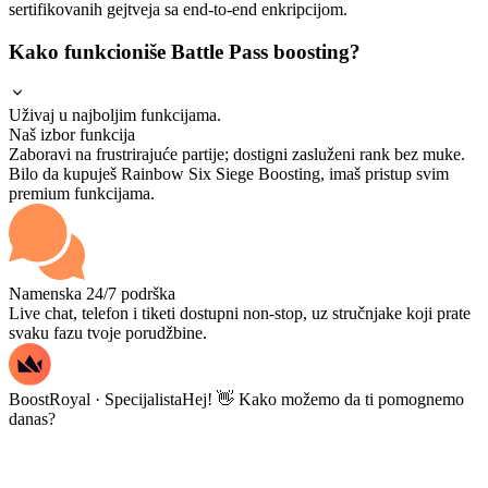
sertifikovanih gejtveja sa end-to-end enkripcijom.
Kako funkcioniše Battle Pass boosting?
Uživaj u najboljim funkcijama.
Naš izbor funkcija
Zaboravi na frustrirajuće partije; dostigni zasluženi rank bez muke.
Bilo da kupuješ Rainbow Six Siege Boosting, imaš pristup svim
premium funkcijama.
Namenska 24/7 podrška
Live chat, telefon i tiketi dostupni non-stop, uz stručnjake koji prate
svaku fazu tvoje porudžbine.
BoostRoyal · Specijalista
Hej! 👋 Kako možemo da ti pomognemo
danas?