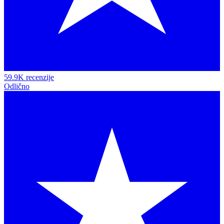
59.9K recenzije
Odlično