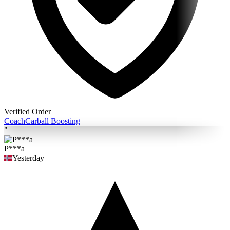
Verified Order
Coach
Carball Boosting
"
P***a
Yesterday