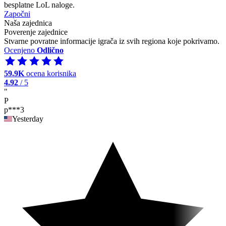
besplatne LoL naloge.
Započni
Naša zajednica
Poverenje zajednice
Stvarne povratne informacije igrača iz svih regiona koje pokrivamo.
Ocenjeno
Odlično
59.9K
ocena korisnika
4.92
/ 5
"
P
p***3
Yesterday