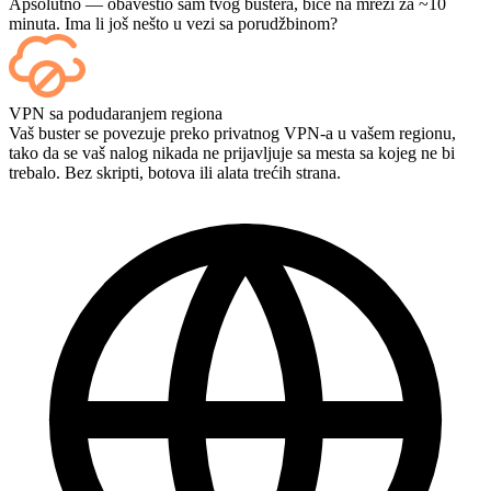
Apsolutno — obavestio sam tvog bustera, biće na mreži za ~10
minuta. Ima li još nešto u vezi sa porudžbinom?
Da — svaki meč se pojavljuje na vašoj kontrolnoj tabli čim se
VPN sa podudaranjem regiona
završi, a ako želite da gledate same partije, dodajte Streaming
Vaš buster se povezuje preko privatnog VPN-a u vašem regionu,
prilikom plaćanja.
tako da se vaš nalog nikada ne prijavljuje sa mesta sa kojeg ne bi
trebalo. Bez skripti, botova ili alata trećih strana.