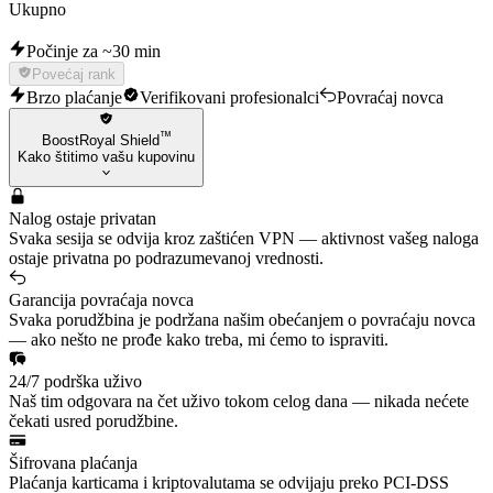
Ukupno
Počinje za ~30 min
Povećaj rank
Brzo plaćanje
Verifikovani profesionalci
Povraćaj novca
™
BoostRoyal Shield
Kako štitimo vašu kupovinu
Nalog ostaje privatan
Svaka sesija se odvija kroz zaštićen VPN — aktivnost vašeg naloga
ostaje privatna po podrazumevanoj vrednosti.
Garancija povraćaja novca
Svaka porudžbina je podržana našim obećanjem o povraćaju novca
— ako nešto ne prođe kako treba, mi ćemo to ispraviti.
24/7 podrška uživo
Naš tim odgovara na čet uživo tokom celog dana — nikada nećete
čekati usred porudžbine.
Šifrovana plaćanja
Plaćanja karticama i kriptovalutama se odvijaju preko PCI-DSS