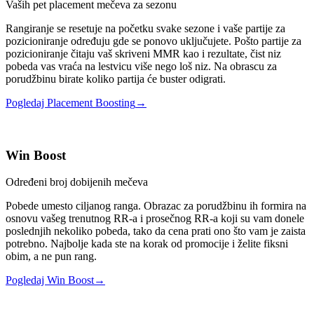
Vaših pet placement mečeva za sezonu
Rangiranje se resetuje na početku svake sezone i vaše partije za
pozicioniranje određuju gde se ponovo uključujete. Pošto partije za
pozicioniranje čitaju vaš skriveni MMR kao i rezultate, čist niz
pobeda vas vraća na lestvicu više nego loš niz. Na obrascu za
porudžbinu birate koliko partija će buster odigrati.
Pogledaj Placement Boosting
→
Win Boost
Određeni broj dobijenih mečeva
Pobede umesto ciljanog ranga. Obrazac za porudžbinu ih formira na
osnovu vašeg trenutnog RR-a i prosečnog RR-a koji su vam donele
poslednjih nekoliko pobeda, tako da cena prati ono što vam je zaista
potrebno. Najbolje kada ste na korak od promocije i želite fiksni
obim, a ne pun rang.
Pogledaj Win Boost
→