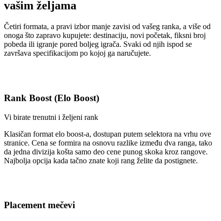
vašim željama
Četiri formata, a pravi izbor manje zavisi od vašeg ranka, a više od
onoga što zapravo kupujete: destinaciju, novi početak, fiksni broj
pobeda ili igranje pored boljeg igrača. Svaki od njih ispod se
završava specifikacijom po kojoj ga naručujete.
Rank Boost (Elo Boost)
Vi birate trenutni i željeni rank
Klasičan format elo boost-a, dostupan putem selektora na vrhu ove
stranice. Cena se formira na osnovu razlike između dva ranga, tako
da jedna divizija košta samo deo cene punog skoka kroz rangove.
Najbolja opcija kada tačno znate koji rang želite da postignete.
Placement mečevi