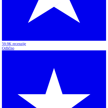
59.9K recenzije
Odlično