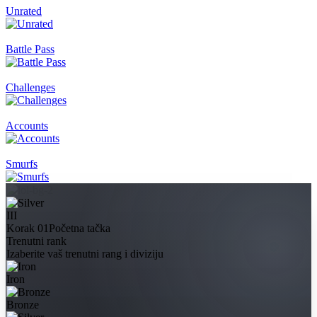
Unrated
Battle Pass
Challenges
Accounts
Smurfs
III
Korak 01
Početna tačka
Trenutni rank
Izaberite vaš trenutni rang i diviziju
Iron
Bronze