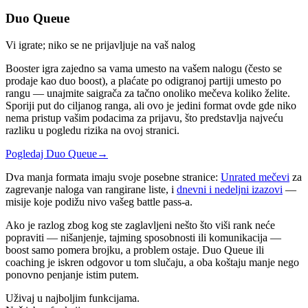
Duo Queue
Vi igrate; niko se ne prijavljuje na vaš nalog
Booster igra zajedno sa vama umesto na vašem nalogu (često se
prodaje kao duo boost), a plaćate po odigranoj partiji umesto po
rangu — unajmite saigrača za tačno onoliko mečeva koliko želite.
Sporiji put do ciljanog ranga, ali ovo je jedini format ovde gde niko
nema pristup vašim podacima za prijavu, što predstavlja najveću
razliku u pogledu rizika na ovoj stranici.
Pogledaj Duo Queue
→
Dva manja formata imaju svoje posebne stranice:
Unrated mečevi
za
zagrevanje naloga van rangirane liste, i
dnevni i nedeljni izazovi
—
misije koje podižu nivo vašeg battle pass-a.
Ako je razlog zbog kog ste zaglavljeni nešto što viši rank neće
popraviti — nišanjenje, tajming sposobnosti ili komunikacija —
boost samo pomera brojku, a problem ostaje. Duo Queue ili
coaching je iskren odgovor u tom slučaju, a oba koštaju manje nego
ponovno penjanje istim putem.
Uživaj u najboljim funkcijama.