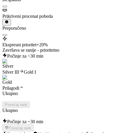
Prikriveni procenat pobeda
Preporučeno
Ekspresni prioritet
+20%
Završava se ranije - prioritetno
Počinje za ~30 min
Silver III
Gold I
Prilagodi
Ukupno
Povećaj rank
Ukupno
Počinje za ~30 min
Povećaj rank