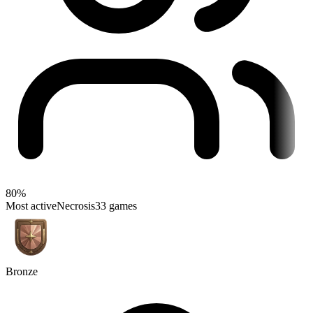
80%
Most active
Necrosis
33 games
Bronze