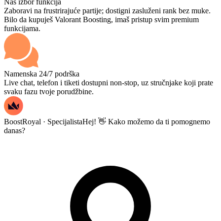
Naš izbor funkcija
Zaboravi na frustrirajuće partije; dostigni zasluženi rank bez muke.
Bilo da kupuješ Valorant Boosting, imaš pristup svim premium
funkcijama.
Namenska 24/7 podrška
Live chat, telefon i tiketi dostupni non-stop, uz stručnjake koji prate
svaku fazu tvoje porudžbine.
BoostRoyal · Specijalista
Hej! 👋 Kako možemo da ti pomognemo
danas?