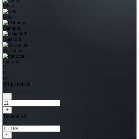
Silver
Gold
Platinum
Diamond
Ascendant
Immortal
I
II
III
RR po pobedi
Trenutni RR