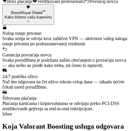
Brzo plaćanje
Verifikovani profesionalci
Povraćaj novca
™
BoostRoyal Shield
Kako štitimo vašu kupovinu
Nalog ostaje privatan
Svaka sesija se odvija kroz zaštićen VPN — aktivnost vašeg naloga
ostaje privatna po podrazumevanoj vrednosti.
Garancija povraćaja novca
Svaka porudžbina je podržana našim obećanjem o povraćaju novca
— ako nešto ne prođe kako treba, mi ćemo to ispraviti.
24/7 podrška uživo
Naš tim odgovara na čet uživo tokom celog dana — nikada nećete
čekati usred porudžbine.
Šifrovana plaćanja
Plaćanja karticama i kriptovalutama se odvijaju preko PCI-DSS
sertifikovanih gejtveja sa end-to-end enkripcijom.
Izbor
Koja Valorant Boosting usluga odgovara