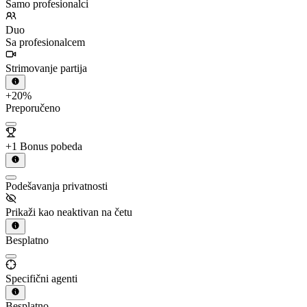
Samo profesionalci
Duo
Sa profesionalcem
Strimovanje partija
+20%
Preporučeno
+1 Bonus pobeda
Podešavanja privatnosti
Prikaži kao neaktivan na četu
Besplatno
Specifični agenti
Besplatno