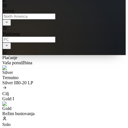
II
III
Server
Platforma
Plaćanje
Vaša porudžbina
Trenutno
Silver III
0-20 LP
Cilj
Gold I
Režim bustovanja
Solo