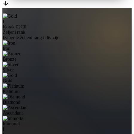
I
Korak 02
Cilj
Željeni rank
Izaberite željeni rang i diviziju
Iron
Bronze
Silver
Gold
Platinum
Diamond
Ascendant
Immortal
I