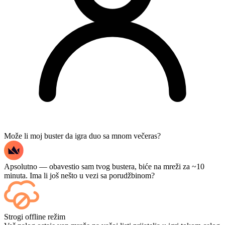
Može li moj buster da igra duo sa mnom večeras?
Apsolutno — obavestio sam tvog bustera, biće na mreži za ~10
minuta. Ima li još nešto u vezi sa porudžbinom?
Da — svaki meč se pojavljuje na vašoj kontrolnoj tabli čim se
Strogi offline režim
završi, a ako želite da gledate same partije, dodajte Streaming