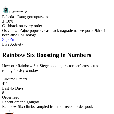
Platinum V
Pobeda · Rang gore
upravo sada
3–10%
Cashback on every order
Ostvari značajne popuste, cashback nagrade na sve porudžbine i
besplatne LoL naloge.
Započni
Live Activity
Rainbow Six Boosting in Numbers
How our Rainbow Six Siege boosting roster performs across a
rolling 45-day window.
All-time Orders
411
Last 45 Days
8
Order feed
Recent order highlights
Rainbow Six climbs sampled from our recent order pool.