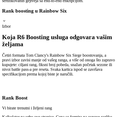
sertifikovanih gejtveja sa end-to-end enkripcijom.
Rank boosting u Rainbow Six
Izbor
Koja R6 Boosting usluga odgovara vašim
željama
Četiri formata Tom Clancy's Rainbow Six Siege boostovanja, a
pravi izbor zavisi manje od vašeg ranga, a više od onoga što zapravo
kupujete: ciljani rang, fiksni broj pobeda, snažan početak sezone ili
nivoi battle pass-a pre reseta. Svaka kartica ispod se završava
specifikacijom prema kojoj biste je naručili.
Rank Boost
Vi birate trenutni i željeni rang
Kalkulator na vrhu ove stranice. Cena se formira na osnovu razlike