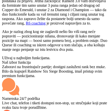
podataka za prijavu. Jedna začkoljica: Ranked 3.0 vam dozvoljava
da formirate tim samo unutar 3 puna ranga jedan od drugog od
Copper do Emerald, i unutar 2 za Diamond i Champion — tako da
duo funkcioniše kada su vaš trenutni rang i ciljani rang unutar tog
raspona. Ako zapravo želite da postanete bolji umesto da samo
povećate rang,
R6 coaching
je proizvod napravljen za to.
Ako je razlog zbog kog ste zaglavili nešto što viši rang neće
popraviti — pozicioniranje nišana, dronovanje ili kako menjate
pozicije na mapi — boost samo pomera broj, a problem ostaje. Duo
Queue ili coaching su iskren odgovor u tom slučaju, a oba koštaju
manje nego penjanje uz istu lestvicu dva puta.
Uživaj u najboljim funkcijama.
Naš izbor funkcija
Zaboravi na frustrirajuće partije; dostigni zasluženi rank bez muke.
Bilo da kupuješ Rainbow Six Siege Boosting, imaš pristup svim
premium funkcijama.
Namenska 24/7 podrška
Live chat, telefon i tiketi dostupni non-stop, uz stručnjake koji prate
svaku fazu tvoje porudžbine.