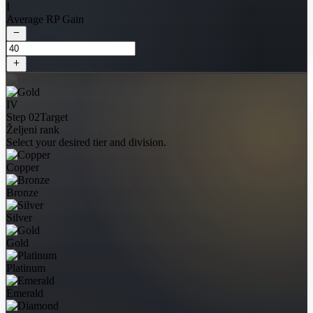
I
Average RP Gain
IV
Step 02
Target
Željeni rank
Select your desired tier and division.
Copper
Bronze
Silver
Gold
Platinum
Emerald