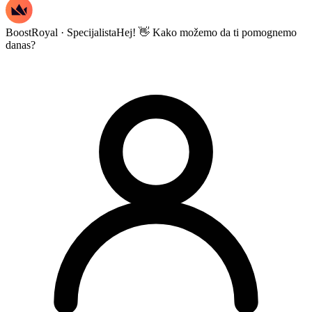
BoostRoyal · Specijalista
Hej! 👋 Kako možemo da ti pomognemo
danas?