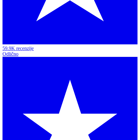
59.9K recenzije
Odlično