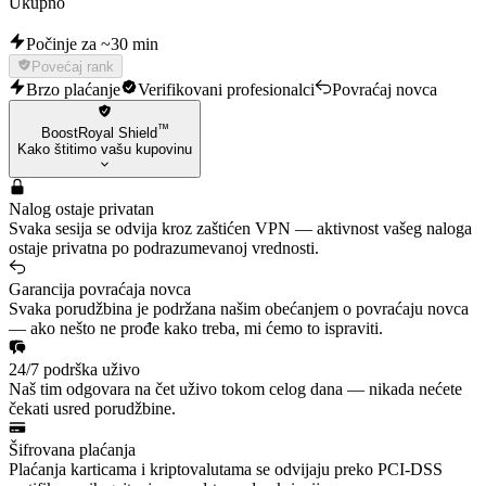
Ukupno
Počinje za ~30 min
Povećaj rank
Brzo plaćanje
Verifikovani profesionalci
Povraćaj novca
™
BoostRoyal Shield
Kako štitimo vašu kupovinu
Nalog ostaje privatan
Svaka sesija se odvija kroz zaštićen VPN — aktivnost vašeg naloga
ostaje privatna po podrazumevanoj vrednosti.
Garancija povraćaja novca
Svaka porudžbina je podržana našim obećanjem o povraćaju novca
— ako nešto ne prođe kako treba, mi ćemo to ispraviti.
24/7 podrška uživo
Naš tim odgovara na čet uživo tokom celog dana — nikada nećete
čekati usred porudžbine.
Šifrovana plaćanja
Plaćanja karticama i kriptovalutama se odvijaju preko PCI-DSS