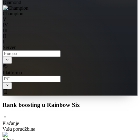
Diamond
Champion
V
IV
III
II
I
Server
Platforma
Rank boosting u Rainbow Six
Plaćanje
Vaša porudžbina