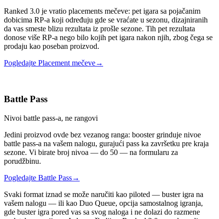
Ranked 3.0 je vratio placements mečeve: pet igara sa pojačanim
dobicima RP-a koji određuju gde se vraćate u sezonu, dizajniranih
da vas smeste blizu rezultata iz prošle sezone. Tih pet rezultata
donose više RP-a nego bilo kojih pet igara nakon njih, zbog čega se
prodaju kao poseban proizvod.
Pogledajte Placement mečeve
→
Battle Pass
Nivoi battle pass-a, ne rangovi
Jedini proizvod ovde bez vezanog ranga: booster grinduje nivoe
battle pass-a na vašem nalogu, gurajući pass ka završetku pre kraja
sezone. Vi birate broj nivoa — do 50 — na formularu za
porudžbinu.
Pogledajte Battle Pass
→
Svaki format iznad se može naručiti kao piloted — buster igra na
vašem nalogu — ili kao Duo Queue, opcija samostalnog igranja,
gde buster igra pored vas sa svog naloga i ne dolazi do razmene