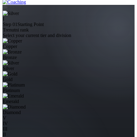
I
Step 01
Starting Point
Trenutni rank
Select your current tier and division
Copper
Bronze
Silver
Gold
Platinum
Emerald
Diamond
V
IV
III
II