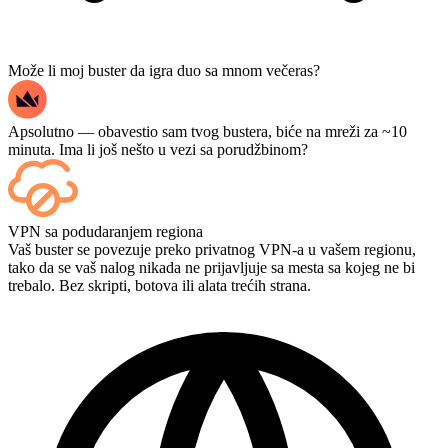
Može li moj buster da igra duo sa mnom večeras?
Apsolutno — obavestio sam tvog bustera, biće na mreži za ~10
minuta. Ima li još nešto u vezi sa porudžbinom?
Da — svaki meč se pojavljuje na vašoj kontrolnoj tabli čim se
VPN sa podudaranjem regiona
završi, a ako želite da gledate same partije, dodajte Streaming
Vaš buster se povezuje preko privatnog VPN-a u vašem regionu,
prilikom plaćanja.
tako da se vaš nalog nikada ne prijavljuje sa mesta sa kojeg ne bi
trebalo. Bez skripti, botova ili alata trećih strana.