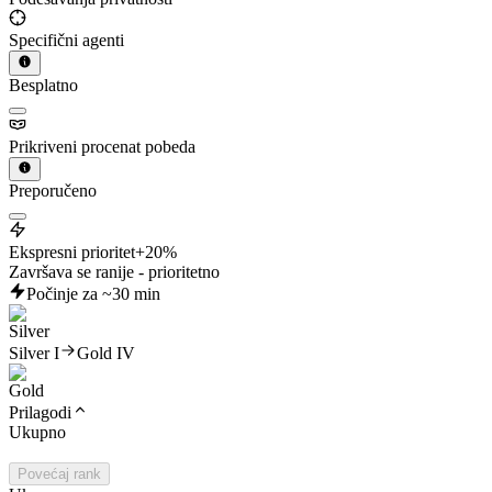
Specifični agenti
Besplatno
Prikriveni procenat pobeda
Preporučeno
Ekspresni prioritet
+20%
Završava se ranije - prioritetno
Počinje za ~30 min
Silver I
Gold IV
Prilagodi
Ukupno
Povećaj rank