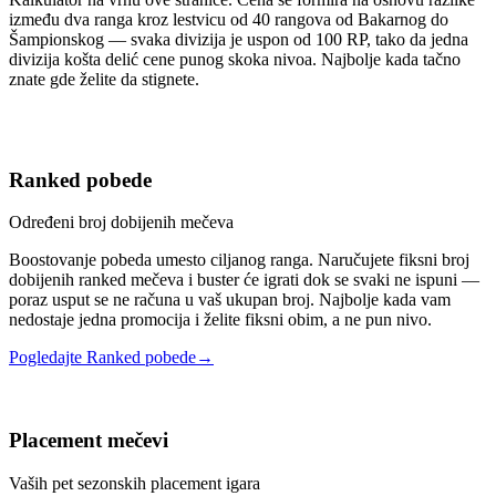
između dva ranga kroz lestvicu od 40 rangova od Bakarnog do
Šampionskog — svaka divizija je uspon od 100 RP, tako da jedna
divizija košta delić cene punog skoka nivoa. Najbolje kada tačno
znate gde želite da stignete.
Ranked pobede
Određeni broj dobijenih mečeva
Boostovanje pobeda umesto ciljanog ranga. Naručujete fiksni broj
dobijenih ranked mečeva i buster će igrati dok se svaki ne ispuni —
poraz usput se ne računa u vaš ukupan broj. Najbolje kada vam
nedostaje jedna promocija i želite fiksni obim, a ne pun nivo.
Pogledajte Ranked pobede
→
Placement mečevi
Vaših pet sezonskih placement igara