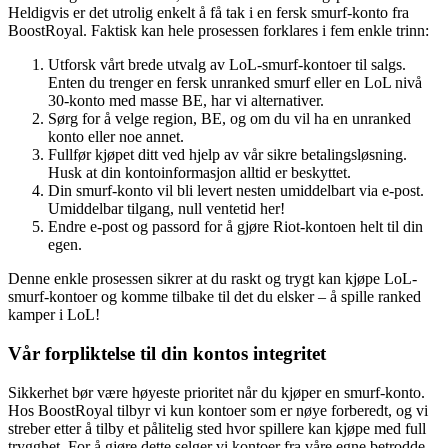
Heldigvis er det utrolig enkelt å få tak i en fersk smurf-konto fra
BoostRoyal. Faktisk kan hele prosessen forklares i fem enkle trinn:
Utforsk vårt brede utvalg av LoL-smurf-kontoer til salgs.
Enten du trenger en fersk unranked smurf eller en LoL nivå
30-konto med masse BE, har vi alternativer.
Sørg for å velge region, BE, og om du vil ha en unranked
konto eller noe annet.
Fullfør kjøpet ditt ved hjelp av vår sikre betalingsløsning.
Husk at din kontoinformasjon alltid er beskyttet.
Din smurf-konto vil bli levert nesten umiddelbart via e-post.
Umiddelbar tilgang, null ventetid her!
Endre e-post og passord for å gjøre Riot-kontoen helt til din
egen.
Denne enkle prosessen sikrer at du raskt og trygt kan kjøpe LoL-
smurf-kontoer og komme tilbake til det du elsker – å spille ranked
kamper i LoL!
Vår forpliktelse til din kontos integritet
Sikkerhet bør være høyeste prioritet når du kjøper en smurf-konto.
Hos BoostRoyal tilbyr vi kun kontoer som er nøye forberedt, og vi
streber etter å tilby et pålitelig sted hvor spillere kan kjøpe med full
trygghet. For å gjøre dette selger vi kontoer fra våre egne betrodde