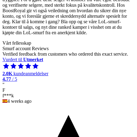
og verifiserte selgere, med sterkt fokus på kvalitetskontroll. Hos
BoostRoyal gir vi også veiledning om hvordan du sikrer din nye
konto, og vi foreslår gjerne et skreddersydd alternativ spesielt for
deg. Klar til å komme i gang? Bla opp og se våre LoL-smurf-
kontoer til salgs, og nyt dine ranked kamper i visshet om at du
kjøpte din LoL-smurf fra en anerkjent kilde.
Vårt fellesskap
Smurf account Reviews
Verified feedback from customers who ordered this exact service.
Vurdert til
Utmerket
2.0K
kundeanmeldelser
4.77
/ 5
"
F
f***k
4 weeks ago