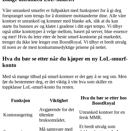
Våre unranked smurfer er fullpakket med funksjoner for å gi deg
forspranget som trengs for å dominere motstanderne dine. Alle våre
kontoer er unranked og kommer med blanke ark, slik at du kan
starte fra bunnen av og klatre i gradene i ditt eget tempo. Vi tilbyr
også ulike kontotyper å velge mellom, basert på server, blue essence
og mer! Hvis du leter etter de beste smurf-kontoene på markedet,
trenger du ikke lete lenger enn BoostRoyal. Vi tilbyr et bredt utvalg
til noen av de mest konkurransedyktige prisene på nettet.
Hva du bør se etter når du kjøper en ny LoL-smurf-
konto
Med så mange tilbud på smurf-kontoer er det gøy å se seg om. Men
før du bestemmer deg, er det viktig å vite hva som skiller en
toppklasse LoL-smurf-konto fra resten.
Hva du bør se etter hos
Funksjon
Viktighet
BoostRoyal
Avgjørende for det
Unranked kontoer for en
Kontorangering
tiltenkte
fersk MMR.
bruksområdet.
Et bredt utvalg som
Må samsvare med