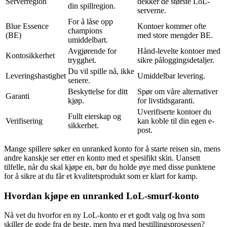
Serverregion
dekker de største LoL-
din spillregion.
serverne.
For å låse opp
Blue Essence
Kontoer kommer ofte
champions
(BE)
med store mengder BE.
umiddelbart.
Avgjørende for
Hånd-levelte kontoer med
Kontosikkerhet
trygghet.
sikre påloggingsdetaljer.
Du vil spille nå, ikke
Leveringshastighet
Umiddelbar levering.
senere.
Beskyttelse for ditt
Spør om våre alternativer
Garanti
kjøp.
for livstidsgaranti.
Uverifiserte kontoer du
Fullt eierskap og
Verifisering
kan koble til din egen e-
sikkerhet.
post.
Mange spillere søker en unranked konto for å starte reisen sin, mens
andre kanskje ser etter en konto med et spesifikt skin. Uansett
tilfelle, når du skal kjøpe en, bør du holde øye med disse punktene
for å sikre at du får et kvalitetsprodukt som er klart for kamp.
Hvordan kjøpe en unranked LoL-smurf-konto
Nå vet du hvorfor en ny LoL-konto er et godt valg og hva som
skiller de gode fra de beste, men hva med bestillingsprosessen?