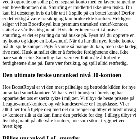
ved å opprette og spille på en separat konto med en lavere rangering
enn hovedkontoen din. Smurfing er imidlertid ikke uten risiko. Du
kan bli utestengt hvis du blir tatt i å spille på en bottet konto! Derfor
er det viktig å være forsiktig og kun bruke ekte kontoer. Heldigvis
selger vi hos BoostRoyal kun premium unranked smurf-kontoer,
støttet av vår livstidsgaranti. Hvis du er interessert i å prøve
smurfing, er det et par ting du må huske på. Først må du opprette en
ny konto og kjøpe en LoL-smurf. Når du har din nye, ferske konto,
må du spille kamper. Prøv å vinne så mange du kan, men ikke la deg
rive med. Husk at målet ditt er å forbedre ferdighetene dine, ikke
bare samle seire. Smurfing kan være en flott måte å forbedre
ferdighetene dine på. Bare vær forsiktig, og spill alltid rettferdig.
Den ultimate ferske unranked nivå 30-kontoen
Hos BoostRoyal er vi den mest pålitelige og betrodde kilden for nye
unranked smurf-kontoer. Vi har vært i bransjen i årevis og har
opparbeidet oss et sterkt rykte i miljøet. Vi tilbyr de beste prisene på
League-smurf-kontoer, og vår kundeservice er i toppklasse. Vi er
alltid her for å hjelpe deg med det du trenger og tilbyr et bredt utvalg
av kontoer slik at du kan finne den perfekte for deg. I tillegg tilbyr vi
livstidsgaranti på alle våre kontoer, noe som sikrer trygghet ved
hvert kjøp.
Billige unranked LoL-smurfer