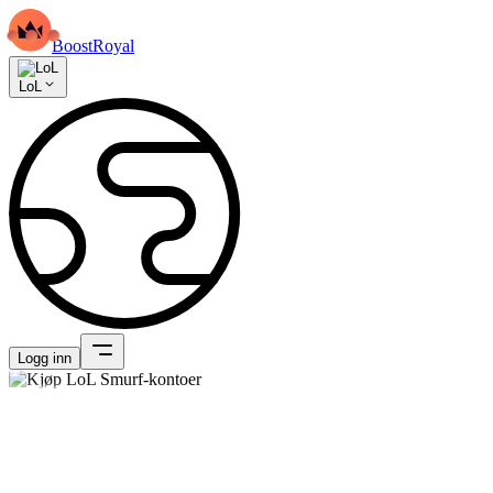
BoostRoyal
LoL
Logg inn