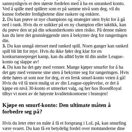
sannsynligvis er den største fordelen med å ha en unranked konto.
Ved å spille med spillere som er på samme nivå som deg, vil du
kunne forbedre ferdighetene dine raskere og enklere.
2.
Du kan prøve ut nye champions og strategier uten frykt for å gå
ned i rank. Hvis du er usikker på en ny champion eller taktikk, kan
du prøve den ut på din sekundærkonto uten risiko. På denne måten
kan du lære det grunnleggende uten å bekymre deg for rangeringen
din.
3.
Du kan unngå stresset med ranked spill. Noen ganger kan ranked
spill bli litt for mye. Hvis du ikke føler deg klar for en
konkurransepreget kamp, kan du alltid bytte til din andre League-
konto og slappe av!
4.
Du kan ha det gøy med venner. Mange kjøper smurfer for å ha
det gøy med vennene sine uten å bekymre seg for rangeringen. Hvis
dette høres ut som noe for deg, er en fersk smurf-konto veien å gå!
Hvis du vil få mest mulig ut av din League-opplevelse, er det å
kjøpe en nivå 30-konto et utmerket valg, og her hos BoostRoyal
tilbyr vi noen av de høyeste kvalitetskontoene i bransjen!
Kjøpe en smurf-konto: Den ultimate måten å
forbedre seg på?
Hvis du leter etter en måte å få et forsprang i LoL på, kan smurfing
være svaret. Du kan få en betydelig fordel over motstanderne dine