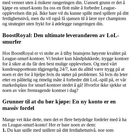
med venner uten å risikere rangeringen din. Uansett grunn er det å
kjøpe en smurf-konto fra oss en flott måte å forbedre League-
opplevelsen din på. Ikke bare vil du kunne spille med spillere på ditt
ferdighetsnivå, men du vil også få sjansen til å lære nye champions
og strategier uten frykt for å ødelegge rangeringen din.
BoostRoyal: Den ultimate leverandøren av LoL-
smurfer
Hos BoostRoyal er vi stolte av å tilby bransjens høyeste kvalitet på
League-smurf-kontoer. Vi bruker kun håndplukkede, trygge kontoer
for å sikre at du får den best mulige opplevelsen. Og med vårt
kundesupportteam tilgjengelig 24/7, kan du alltid være trygg på at
noen er der for å hjelpe hvis du støter på problemer. Så hvis du leter
etter en pålitelig og rimelig måte å forbedre ditt LoL-spill på, er vår
markedsplass for smurf-kontoer stedet å gå! Hvorfor ikke sjekke ut
noen av våre fremragende kontoer i dag?
Grunner til at du bør kjøpe: En ny konto er en
massiv fordel
Mange vet ikke dette, men det er flere betydelige fordeler med å ha
en League-smurf-konto! Her er bare noen av dem:
1.
Du kan spille med spillere på ditt ferdighetsnivå, noe som