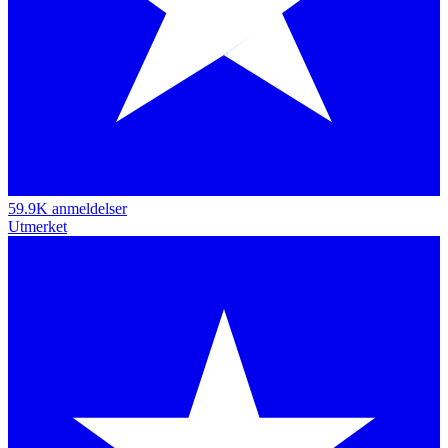
59.9K anmeldelser
Utmerket